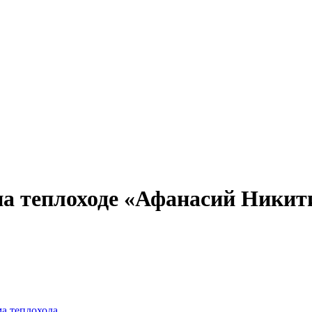
Александр Свешников
Иван Кулибин
Кронштадт
Алдан
Павел Ми
а теплоходе «Афанасий Никитин»
ма теплохода