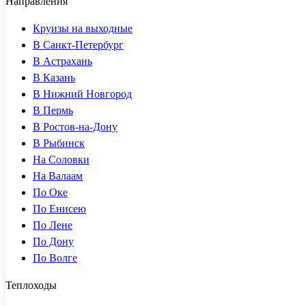
Направления
Круизы на выходные
В Санкт-Петербург
В Астрахань
В Казань
В Нижний Новгород
В Пермь
В Ростов-на-Дону
В Рыбинск
На Соловки
На Валаам
По Оке
По Енисею
По Лене
По Дону
По Волге
Теплоходы