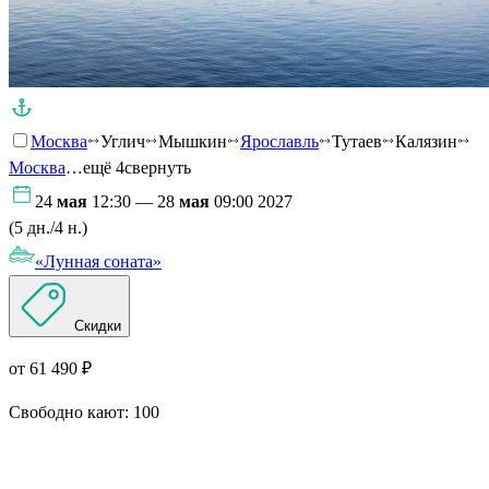
Москва
Углич
Мышкин
Ярославль
Тутаев
Калязин
Москва
…ещё 4
свернуть
24
мая
12:30 — 28
мая
09:00 2027
(5 дн./4 н.)
«Лунная соната»
Скидки
от 61 490 ₽
Свободно кают:
100
Подробнее о круизе