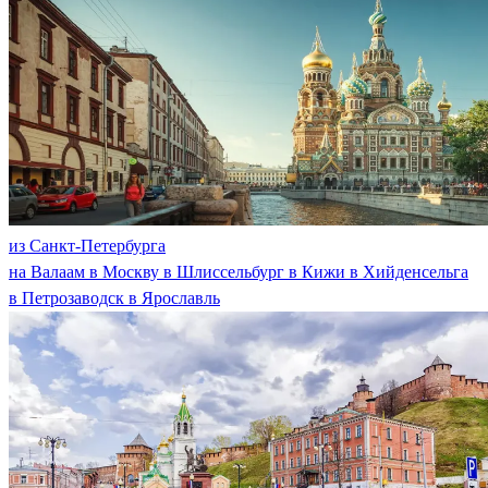
из Санкт-Петербурга
на Валаам
в Москву
в Шлиссельбург
в Кижи
в Хийденсельга
в Петрозаводск
в Ярославль