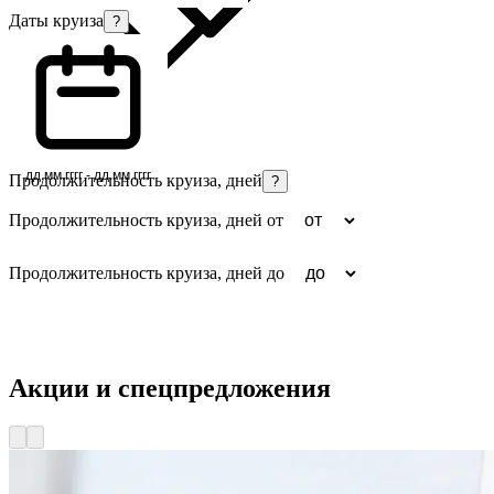
Даты круиза
?
дд.мм.гггг - дд.мм.гггг
Продолжительность круиза, дней
?
Продолжительность круиза, дней от
Продолжительность круиза, дней до
Найти круизы
Акции и спецпредложения