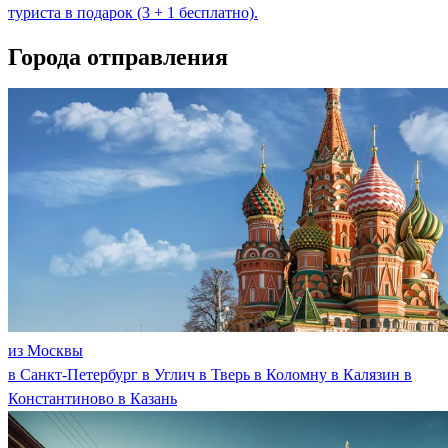
туриста в подарок (3 + 1 бесплатно).
Города отправления
из Москвы
в Санкт-Петербург
в Углич
в Тверь
в Коломну
в Калязин
в
Константиново
в Казань