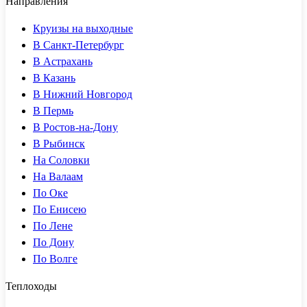
Направления
Круизы на выходные
В Санкт-Петербург
В Астрахань
В Казань
В Нижний Новгород
В Пермь
В Ростов-на-Дону
В Рыбинск
На Соловки
На Валаам
По Оке
По Енисею
По Лене
По Дону
По Волге
Теплоходы