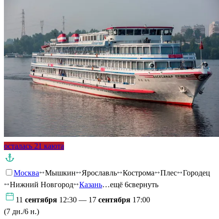
осталась 21 каюта
Москва
Мышкин
Ярославль
Кострома
Плес
Городец
Нижний Новгород
Казань
…ещё 6
свернуть
11
сентября
12:30 — 17
сентября
17:00
(7 дн./6 н.)