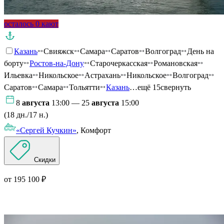
осталось 0 кают
Казань
Свияжск
Самара
Саратов
Волгоград
День на
борту
Ростов-на-Дону
Старочеркасская
Романовская
Ильевка
Никольское
Астрахань
Никольское
Волгоград
Саратов
Самара
Тольятти
Казань
…ещё 15
свернуть
8
августа
13:00 — 25
августа
15:00
(18 дн./17 н.)
«Сергей Кучкин»
, Комфорт
Скидки
от 195 100 ₽
Подробнее о круизе