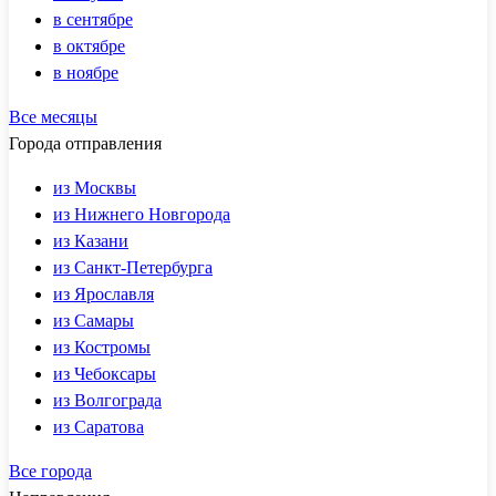
в сентябре
в октябре
в ноябре
Все месяцы
Города отправления
из Москвы
из Нижнего Новгорода
из Казани
из Санкт-Петербурга
из Ярославля
из Самары
из Костромы
из Чебоксары
из Волгограда
из Саратова
Все города