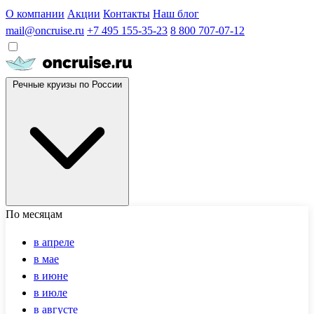
О компании
Акции
Контакты
Наш блог
mail@oncruise.ru
+7 495 155-35-23
8 800 707-07-12
Речные круизы по России
По месяцам
в апреле
в мае
в июне
в июле
в августе