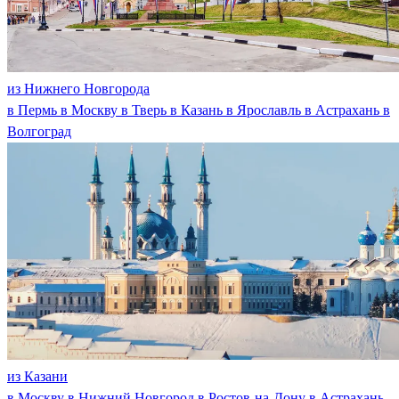
из Нижнего Новгорода
в Пермь
в Москву
в Тверь
в Казань
в Ярославль
в Астрахань
в
Волгоград
из Казани
в Москву
в Нижний Новгород
в Ростов-на-Дону
в Астрахань