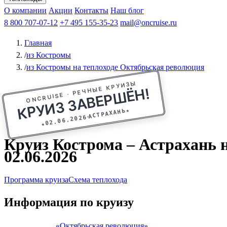
Афанасий Никитин
О компании
Акции
Октябрьская революция
Контакты
Наш блог
Константин Федин
8 800 707-07-12
+7 495 155-35-23
mail@oncruise.ru
Главная
/
из Костромы
/
из Костромы на теплоходе Октябрьская революция
ONCRUISE · РЕЧНЫЕ КРУИЗЫ
КРУИЗ ЗАВЕРШЁН!
★
АСТРАХАНЬ
02.06.2026
★
Круиз Кострома – Астрахань н
02.06.2026
Программа круиза
Схема теплохода
Информация по круизу
«Октябрьская революция»