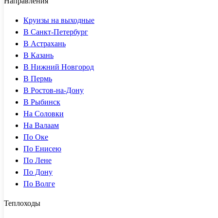
Направления
Круизы на выходные
В Санкт-Петербург
В Астрахань
В Казань
В Нижний Новгород
В Пермь
В Ростов-на-Дону
В Рыбинск
На Соловки
На Валаам
По Оке
По Енисею
По Лене
По Дону
По Волге
Теплоходы