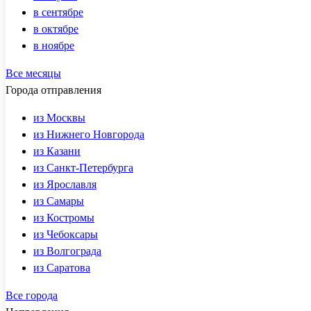
в сентябре
в октябре
в ноябре
Все месяцы
Города отправления
из Москвы
из Нижнего Новгорода
из Казани
из Санкт-Петербурга
из Ярославля
из Самары
из Костромы
из Чебоксары
из Волгограда
из Саратова
Все города