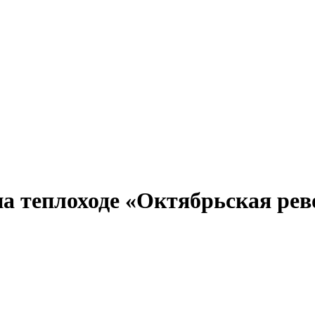
Александр Свешников
Иван Кулибин
Кронштадт
Алдан
Павел Ми
а теплоходе «Октябрьская рево