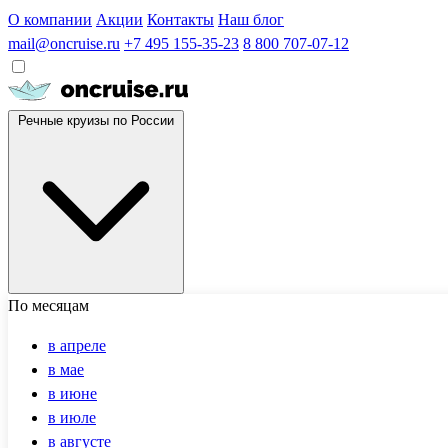
О компании
Акции
Контакты
Наш блог
mail@oncruise.ru
+7 495 155-35-23
8 800 707-07-12
Речные круизы по России
По месяцам
в апреле
в мае
в июне
в июле
в августе