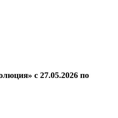
ронов
А.С.Попов
Виссарион Белинский
Все теплоходы
люция» с 27.05.2026 по