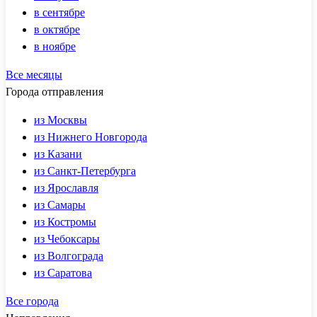
в сентябре
в октябре
в ноябре
Все месяцы
Города отправления
из Москвы
из Нижнего Новгорода
из Казани
из Санкт-Петербурга
из Ярославля
из Самары
из Костромы
из Чебоксары
из Волгограда
из Саратова
Все города