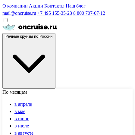
О компании
Акции
Контакты
Наш блог
mail@oncruise.ru
+7 495 155-35-23
8 800 707-07-12
Речные круизы по России
По месяцам
в апреле
в мае
в июне
в июле
в августе