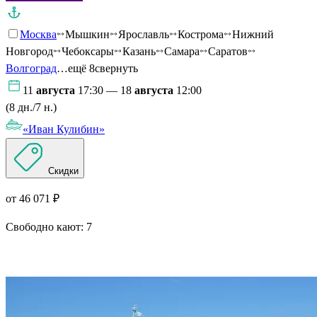
Москва
Мышкин
Ярославль
Кострома
Нижний
Новгород
Чебоксары
Казань
Самара
Саратов
Волгоград
…ещё 8
свернуть
11
августа
17:30 — 18
августа
12:00
(8 дн./7 н.)
«Иван Кулибин»
Скидки
от 46 071 ₽
Свободно кают:
7
Подробнее о круизе