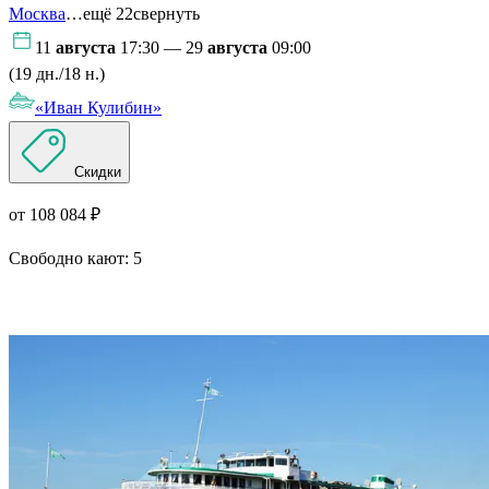
Москва
…ещё 22
свернуть
11
августа
17:30 — 29
августа
09:00
(19 дн./18 н.)
«Иван Кулибин»
Скидки
от 108 084 ₽
Свободно кают:
5
Подробнее о круизе