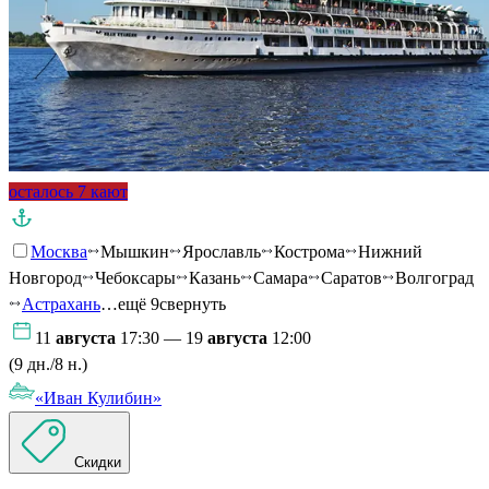
осталось 7 кают
Москва
Мышкин
Ярославль
Кострома
Нижний
Новгород
Чебоксары
Казань
Самара
Саратов
Волгоград
Астрахань
…ещё 9
свернуть
11
августа
17:30 — 19
августа
12:00
(9 дн./8 н.)
«Иван Кулибин»
Скидки