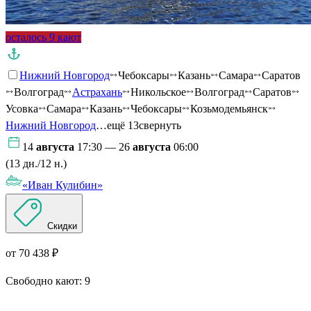
осталось 9 кают
Нижний Новгород
Чебоксары
Казань
Самара
Саратов
Волгоград
Астрахань
Никольское
Волгоград
Саратов
Усовка
Самара
Казань
Чебоксары
Козьмодемьянск
Нижний Новгород
…ещё 13
свернуть
14
августа
17:30 — 26
августа
06:00
(13 дн./12 н.)
«Иван Кулибин»
Скидки
от 70 438 ₽
Свободно кают:
9