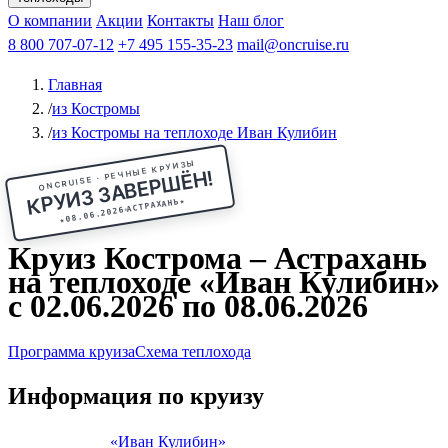
Чебоксары
Казань
Афанасий Никитин
О компании
В Нижний Новгород
из Волгограда
Акции
Октябрьская революция
Контакты
из Саратова
В Пермь
Наш блог
В Ростов-на-Дону
Все города
Константин
В
Рыбинск
Федин
8 800 707-07-12
Александр Свешников
На Соловки
+7 495 155-35-23
На Валаам
Иван
По Оке
mail@oncruise.ru
По Енисею
По Лене
По
Дону
Кулибин
По Волге
Кронштадт
Алдан
Павел
Главная
Миронов
А.С.Попов
Виссарион Белинский
Все теплоходы
/
из Костромы
/
из Костромы на теплоходе Иван Кулибин
ONCRUISE · РЕЧНЫЕ КРУИЗЫ
КРУИЗ ЗАВЕРШЁН!
★
АСТРАХАНЬ
08.06.2026
★
Круиз Кострома – Астрахань
на теплоходе «Иван Кулибин»
с 02.06.2026 по 08.06.2026
Программа круиза
Схема теплохода
Информация по круизу
«Иван Кулибин»