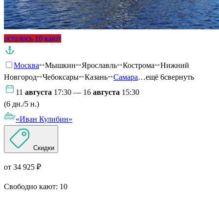
осталось 10 кают
Москва
Мышкин
Ярославль
Кострома
Нижний
Новгород
Чебоксары
Казань
Самара
…ещё 6
свернуть
11
августа
17:30 — 16
августа
15:30
(6 дн./5 н.)
«Иван Кулибин»
Скидки
от 34 925 ₽
Свободно кают:
10
Подробнее о круизе