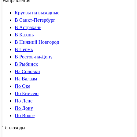
Направления
Круизы на выходные
В Санкт-Петербург
В Астрахань
В Казань
В Нижний Новгород
В Пермь
В Ростов-на-Дону
В Рыбинск
На Соловки
На Валаам
По Оке
По Енисею
По Лене
По Дону
По Волге
Теплоходы