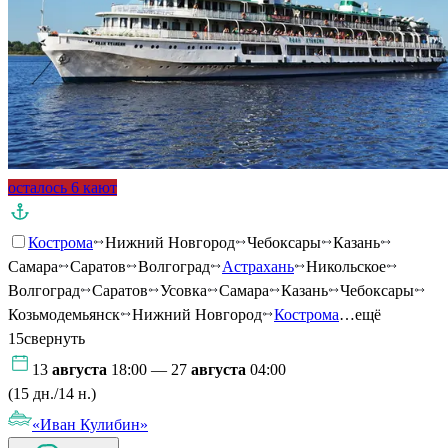
осталось 6 кают
Кострома
Нижний Новгород
Чебоксары
Казань
Самара
Саратов
Волгоград
Астрахань
Никольское
Волгоград
Саратов
Усовка
Самара
Казань
Чебоксары
Козьмодемьянск
Нижний Новгород
Кострома
…ещё
15
свернуть
13
августа
18:00 — 27
августа
04:00
(15 дн./14 н.)
«Иван Кулибин»