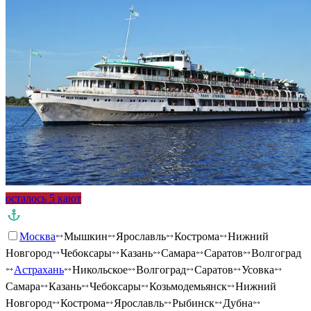
осталось 5 кают
Москва
Мышкин
Ярославль
Кострома
Нижний
Новгород
Чебоксары
Казань
Самара
Саратов
Волгоград
Астрахань
Никольское
Волгоград
Саратов
Усовка
Самара
Казань
Чебоксары
Козьмодемьянск
Нижний
Новгород
Кострома
Ярославль
Рыбинск
Дубна