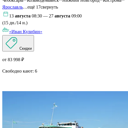
Чебоксары
Козьмодемьянск
Нижний Новгород
Кострома
Ярославль
…ещё 17
свернуть
13
августа
08:30 — 27
августа
09:00
(15 дн./14 н.)
«Иван Кулибин»
Скидки
от 83 998 ₽
Свободно кают:
6
Подробнее о круизе