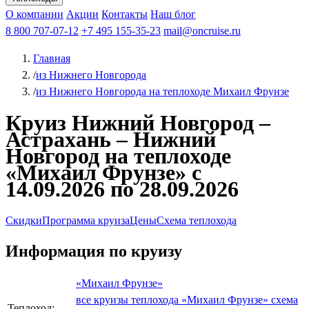
Чебоксары
Казань
Афанасий Никитин
О компании
В Нижний Новгород
из Волгограда
Акции
Октябрьская революция
Контакты
из Саратова
В Пермь
Наш блог
В Ростов-на-Дону
Все города
Константин
В
Рыбинск
Федин
8 800 707-07-12
Александр Свешников
На Соловки
+7 495 155-35-23
На Валаам
Иван
По Оке
mail@oncruise.ru
По Енисею
По Лене
По
Дону
Кулибин
По Волге
Кронштадт
Алдан
Павел
Главная
Миронов
А.С.Попов
Виссарион Белинский
Все теплоходы
/
из Нижнего Новгорода
/
из Нижнего Новгорода на теплоходе Михаил Фрунзе
Круиз Нижний Новгород –
Астрахань – Нижний
Новгород на теплоходе
«Михаил Фрунзе» с
14.09.2026 по 28.09.2026
Скидки
Программа круиза
Цены
Схема теплохода
Информация по круизу
«Михаил Фрунзе»
все круизы теплохода «Михаил Фрунзе»
схема
Теплоход: