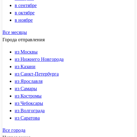
в сентябре
в октябре
в ноябре
Все месяцы
Города отправления
из Москвы
из Нижнего Новгорода
из Казани
из Санкт-Петербурга
из Ярославля
из Самары
из Костромы
из Чебоксары
из Волгограда
из Саратова
Все города