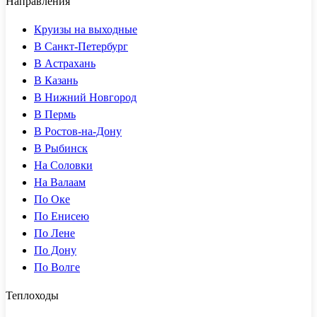
Направления
Круизы на выходные
В Санкт-Петербург
В Астрахань
В Казань
В Нижний Новгород
В Пермь
В Ростов-на-Дону
В Рыбинск
На Соловки
На Валаам
По Оке
По Енисею
По Лене
По Дону
По Волге
Теплоходы