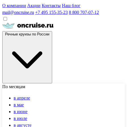
О компании
Акции
Контакты
Наш блог
mail@oncruise.ru
+7 495 155-35-23
8 800 707-07-12
Речные круизы по России
По месяцам
в апреле
в мае
в июне
в июле
в августе