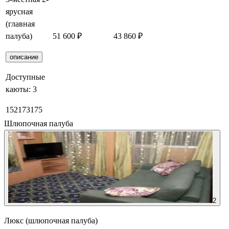
ярусная
(главная
палуба)
51 600 ₽
43 860 ₽
Забронировать
описание
Доступные
каюты:
3
152
173
175
Шлюпочная палуба
2
Люкс (шлюпочная палуба)