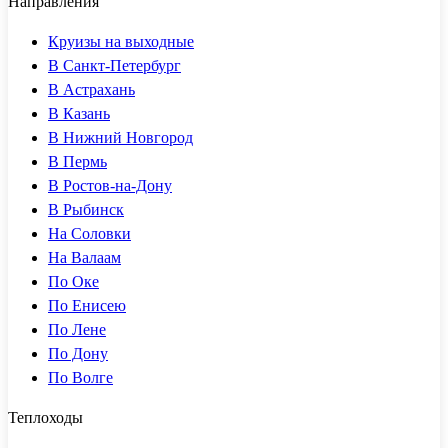
Направления
Круизы на выходные
В Санкт-Петербург
В Астрахань
В Казань
В Нижний Новгород
В Пермь
В Ростов-на-Дону
В Рыбинск
На Соловки
На Валаам
По Оке
По Енисею
По Лене
По Дону
По Волге
Теплоходы