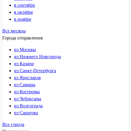
в сентябре
в октябре
в ноябре
Все месяцы
Города отправления
из Москвы
из Нижнего Новгорода
из Казани
из Санкт-Петербурга
из Ярославля
из Самары
из Костромы
из Чебоксары
из Волгограда
из Саратова
Все города