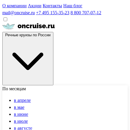
О компании
Акции
Контакты
Наш блог
mail@oncruise.ru
+7 495 155-35-23
8 800 707-07-12
Речные круизы по России
По месяцам
в апреле
в мае
в июне
в июле
в августе