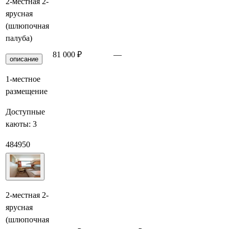
2-местная 2-
ярусная
(шлюпочная
палуба)
81 000 ₽
—
Забронировать
описание
1-местное
размещение
Доступные
каюты:
3
48
49
50
2-местная 2-
ярусная
(шлюпочная