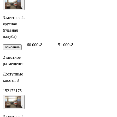
2
3-местная 2-
ярусная
(главная
палуба)
60 000 ₽
51 000 ₽
Забронировать
описание
2-местное
размещение
Доступные
каюты:
3
152
173
175
2
3-местная 2-