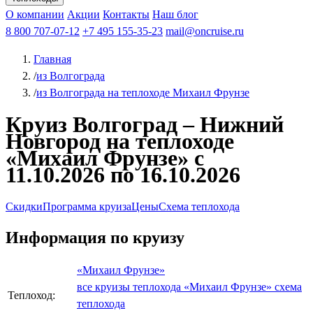
Чебоксары
Казань
Афанасий Никитин
О компании
В Нижний Новгород
из Волгограда
Акции
Октябрьская революция
Контакты
из Саратова
В Пермь
Наш блог
В Ростов-на-Дону
Все города
Константин
В
Рыбинск
Федин
8 800 707-07-12
Александр Свешников
На Соловки
+7 495 155-35-23
На Валаам
Иван
По Оке
mail@oncruise.ru
По Енисею
По Лене
По
Дону
Кулибин
По Волге
Кронштадт
Алдан
Павел
Главная
Миронов
А.С.Попов
Виссарион Белинский
Все теплоходы
/
из Волгограда
/
из Волгограда на теплоходе Михаил Фрунзе
Круиз Волгоград – Нижний
Новгород на теплоходе
«Михаил Фрунзе» с
11.10.2026 по 16.10.2026
Скидки
Программа круиза
Цены
Схема теплохода
Информация по круизу
«Михаил Фрунзе»
все круизы теплохода «Михаил Фрунзе»
схема
Теплоход:
теплохода