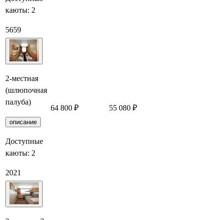
каюты:
2
56
59
2-местная
(шлюпочная
палуба)
64 800 ₽
55 080 ₽
Забронировать
описание
Доступные
каюты:
2
20
21