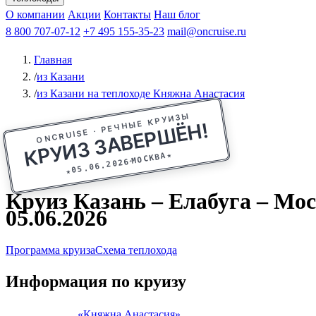
Афанасий Никитин
О компании
Акции
Октябрьская революция
Контакты
Наш блог
Константин Федин
8 800 707-07-12
+7 495 155-35-23
mail@oncruise.ru
Главная
/
из Казани
/
из Казани на теплоходе Княжна Анастасия
ONCRUISE · РЕЧНЫЕ КРУИЗЫ
КРУИЗ ЗАВЕРШЁН!
★
МОСКВА
05.06.2026
★
Круиз Казань – Елабуга – Мос
05.06.2026
Программа круиза
Схема теплохода
Информация по круизу
«Княжна Анастасия»