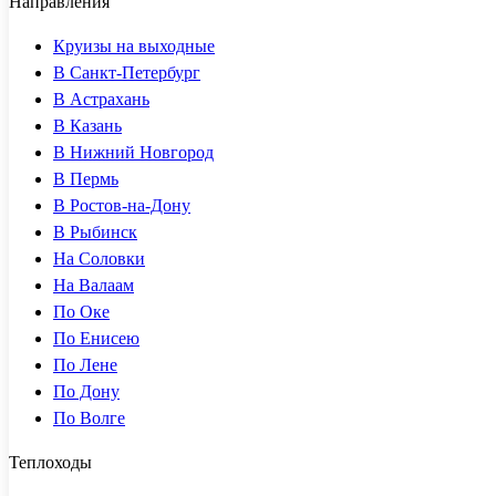
Направления
Круизы на выходные
В Санкт-Петербург
В Астрахань
В Казань
В Нижний Новгород
В Пермь
В Ростов-на-Дону
В Рыбинск
На Соловки
На Валаам
По Оке
По Енисею
По Лене
По Дону
По Волге
Теплоходы