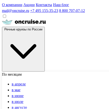
О компании
Акции
Контакты
Наш блог
mail@oncruise.ru
+7 495 155-35-23
8 800 707-07-12
Речные круизы по России
По месяцам
в апреле
в мае
в июне
в июле
в августе