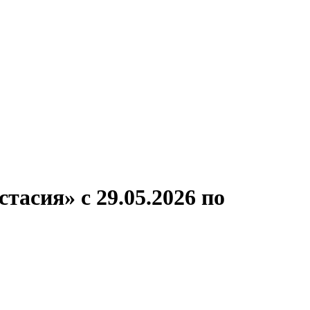
ронов
А.С.Попов
Виссарион Белинский
Все теплоходы
тасия» с 29.05.2026 по