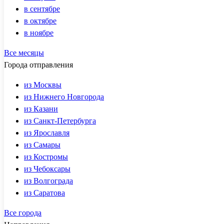
в сентябре
в октябре
в ноябре
Все месяцы
Города отправления
из Москвы
из Нижнего Новгорода
из Казани
из Санкт-Петербурга
из Ярославля
из Самары
из Костромы
из Чебоксары
из Волгограда
из Саратова
Все города