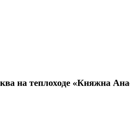
Александр Свешников
Иван Кулибин
Кронштадт
Алдан
Павел Ми
ква на теплоходе «Княжна Анас