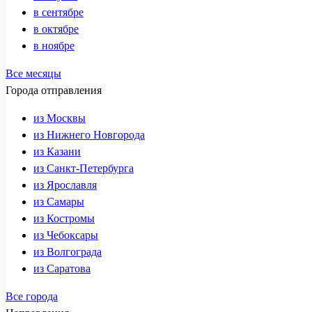
в сентябре
в октябре
в ноябре
Все месяцы
Города отправления
из Москвы
из Нижнего Новгорода
из Казани
из Санкт-Петербурга
из Ярославля
из Самары
из Костромы
из Чебоксары
из Волгограда
из Саратова
Все города