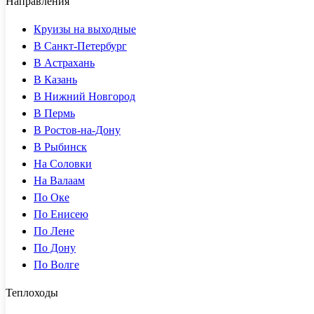
Направления
Круизы на выходные
В Санкт-Петербург
В Астрахань
В Казань
В Нижний Новгород
В Пермь
В Ростов-на-Дону
В Рыбинск
На Соловки
На Валаам
По Оке
По Енисею
По Лене
По Дону
По Волге
Теплоходы