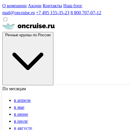
О компании
Акции
Контакты
Наш блог
mail@oncruise.ru
+7 495 155-35-23
8 800 707-07-12
Речные круизы по России
По месяцам
в апреле
в мае
в июне
в июле
в августе