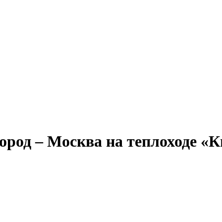
Александр Свешников
Иван Кулибин
Кронштадт
Алдан
Павел Ми
род – Москва на теплоходе «Кн