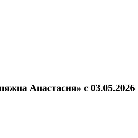
ронов
А.С.Попов
Виссарион Белинский
Все теплоходы
яжна Анастасия» с 03.05.2026