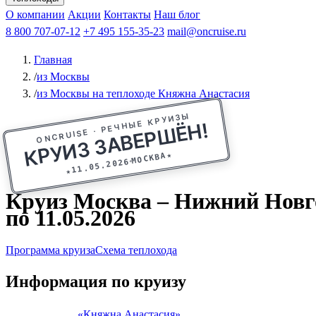
Афанасий Никитин
О компании
Акции
Октябрьская революция
Контакты
Наш блог
Константин Федин
8 800 707-07-12
+7 495 155-35-23
mail@oncruise.ru
Главная
/
из Москвы
/
из Москвы на теплоходе Княжна Анастасия
ONCRUISE · РЕЧНЫЕ КРУИЗЫ
КРУИЗ ЗАВЕРШЁН!
★
МОСКВА
11.05.2026
★
Круиз Москва – Нижний Новго
по 11.05.2026
Программа круиза
Схема теплохода
Информация по круизу
«Княжна Анастасия»