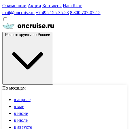
О компании
Акции
Контакты
Наш блог
mail@oncruise.ru
+7 495 155-35-23
8 800 707-07-12
Речные круизы по России
По месяцам
в апреле
в мае
в июне
в июле
в августе