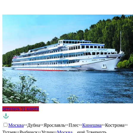
Подробнее о круизе
осталась 51 каюта
Москва
Дубна
Ярославль
Плес
Кинешма
Кострома
Тутаев
Рыбинск
Углич
Москва
…ещё 7
свернуть