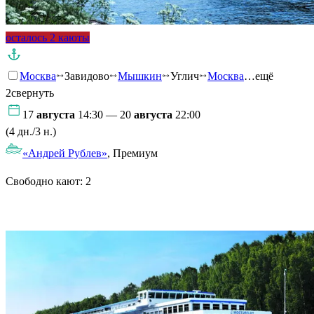
осталось 2 каюты
Москва
Завидово
Мышкин
Углич
Москва
…ещё
2
свернуть
17
августа
14:30 — 20
августа
22:00
(4 дн./3 н.)
«Андрей Рублев»
, Премиум
Свободно кают:
2
Подробнее о круизе