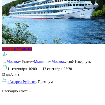
осталось 33 каюты
Москва
Углич
Мышкин
Москва
…ещё 1
свернуть
11
сентября
10:00 — 13
сентября
23:30
(3 дн./2 н.)
«Андрей Рублев»
, Премиум
Свободно кают:
33
Подробнее о круизе