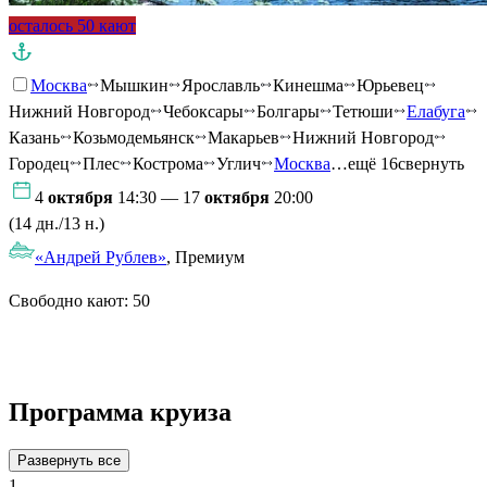
осталось 50 кают
Москва
Мышкин
Ярославль
Кинешма
Юрьевец
Нижний Новгород
Чебоксары
Болгары
Тетюши
Елабуга
Казань
Козьмодемьянск
Макарьев
Нижний Новгород
Городец
Плес
Кострома
Углич
Москва
…ещё 16
свернуть
4
октября
14:30 — 17
октября
20:00
(14 дн./13 н.)
«Андрей Рублев»
, Премиум
Свободно кают:
50
Подробнее о круизе
Программа круиза
Развернуть все
1