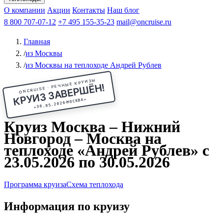
Чебоксары
Казань
Афанасий Никитин
О компании
В Нижний Новгород
из Волгограда
Акции
Октябрьская революция
Контакты
из Саратова
В Пермь
Наш блог
В Ростов-на-Дону
Все города
Константин
В
Рыбинск
Федин
8 800 707-07-12
Александр Свешников
На Соловки
+7 495 155-35-23
На Валаам
Иван
По Оке
mail@oncruise.ru
По Енисею
По Лене
По
Дону
Кулибин
По Волге
Кронштадт
Алдан
Павел
Главная
Миронов
А.С.Попов
Виссарион Белинский
Все теплоходы
/
из Москвы
/
из Москвы на теплоходе Андрей Рублев
ONCRUISE · РЕЧНЫЕ КРУИЗЫ
КРУИЗ ЗАВЕРШЁН!
★
МОСКВА
30.05.2026
★
Круиз Москва – Нижний
Новгород – Москва на
теплоходе «Андрей Рублев» с
23.05.2026 по 30.05.2026
Программа круиза
Схема теплохода
Информация по круизу