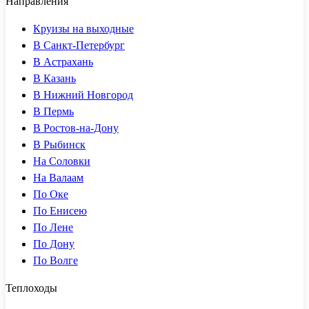
Направления
Круизы на выходные
В Санкт-Петербург
В Астрахань
В Казань
В Нижний Новгород
В Пермь
В Ростов-на-Дону
В Рыбинск
На Соловки
На Валаам
По Оке
По Енисею
По Лене
По Дону
По Волге
Теплоходы