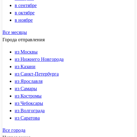
в сентябре
в октябре
в ноябре
Все месяцы
Города отправления
из Москвы
из Нижнего Новгорода
из Казани
из Санкт-Петербурга
из Ярославля
из Самары
из Костромы
из Чебоксары
из Волгограда
из Саратова
Все города