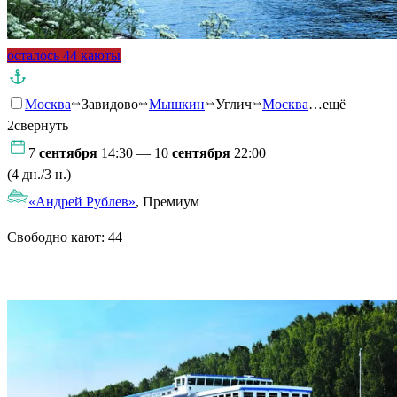
осталось 44 каюты
Москва
Завидово
Мышкин
Углич
Москва
…ещё
2
свернуть
7
сентября
14:30 — 10
сентября
22:00
(4 дн./3 н.)
«Андрей Рублев»
, Премиум
Свободно кают:
44
Подробнее о круизе