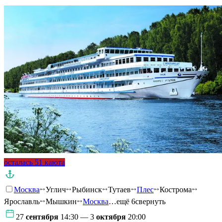
осталась 51 каюта
Москва
Углич
Рыбинск
Тутаев
Плес
Кострома
Ярославль
Мышкин
Москва
…ещё 6
свернуть
27
сентября
14:30 — 3
октября
20:00