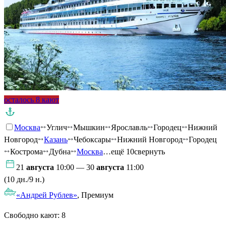
осталось 8 кают
Москва
Углич
Мышкин
Ярославль
Городец
Нижний
Новгород
Казань
Чебоксары
Нижний Новгород
Городец
Кострома
Дубна
Москва
…ещё 10
свернуть
21
августа
10:00 — 30
августа
11:00
(10 дн./9 н.)
«Андрей Рублев»
, Премиум
Свободно кают:
8