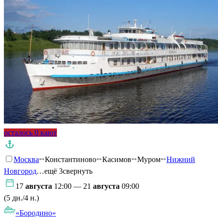
осталось 0 кают
Москва
Константиново
Касимов
Муром
Нижний
Новгород
…ещё 3
свернуть
17
августа
12:00 — 21
августа
09:00
(5 дн./4 н.)
«Бородино»