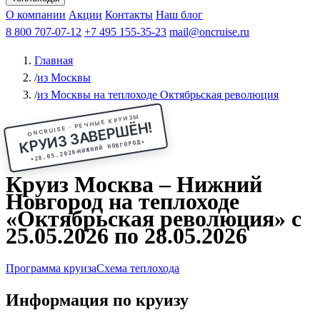
Чебоксары
Казань
Афанасий Никитин
О компании
В Нижний Новгород
из Волгограда
Акции
Октябрьская революция
Контакты
из Саратова
В Пермь
Наш блог
В Ростов-на-Дону
Все города
Константин
В
Рыбинск
Федин
8 800 707-07-12
Александр Свешников
На Соловки
+7 495 155-35-23
На Валаам
Иван
По Оке
mail@oncruise.ru
По Енисею
По Лене
По
Дону
Кулибин
По Волге
Кронштадт
Алдан
Павел
Главная
Миронов
А.С.Попов
Виссарион Белинский
Все теплоходы
/
из Москвы
/
из Москвы на теплоходе Октябрьская революция
ONCRUISE · РЕЧНЫЕ КРУИЗЫ
КРУИЗ ЗАВЕРШЁН!
★
НИЖНИЙ НОВГОРОД
28.05.2026
★
Круиз Москва – Нижний
Новгород на теплоходе
«Октябрьская революция» с
25.05.2026 по 28.05.2026
Программа круиза
Схема теплохода
Информация по круизу