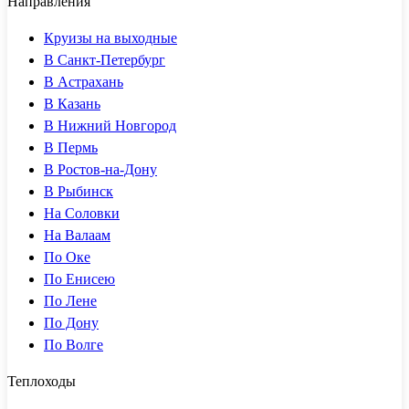
Направления
Круизы на выходные
В Санкт-Петербург
В Астрахань
В Казань
В Нижний Новгород
В Пермь
В Ростов-на-Дону
В Рыбинск
На Соловки
На Валаам
По Оке
По Енисею
По Лене
По Дону
По Волге
Теплоходы