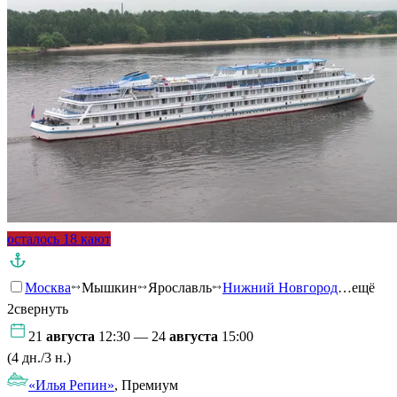
осталось 18 кают
Москва
Мышкин
Ярославль
Нижний Новгород
…ещё
2
свернуть
21
августа
12:30 — 24
августа
15:00
(4 дн./3 н.)
«Илья Репин»
, Премиум