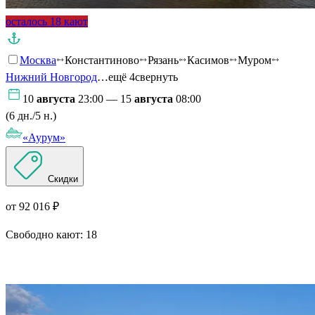
осталось 18 кают
Москва
Константиново
Рязань
Касимов
Муром
Нижний Новгород
…ещё 4
свернуть
10
августа
23:00 — 15
августа
08:00
(6 дн./5 н.)
«Аурум»
Скидки
от 92 016 ₽
Свободно кают:
18
Подробнее о круизе