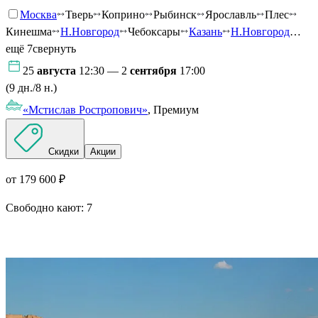
Москва
Тверь
Коприно
Рыбинск
Ярославль
Плес
Кинешма
Н.Новгород
Чебоксары
Казань
Н.Новгород
…
ещё 7
свернуть
25
августа
12:30 — 2
сентября
17:00
(9 дн./8 н.)
«Мстислав Ростропович»
, Премиум
Скидки
Акции
от 179 600 ₽
Свободно кают:
7
Подробнее о круизе