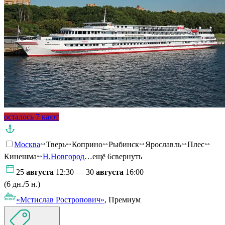
осталось 7 кают
Москва
Тверь
Коприно
Рыбинск
Ярославль
Плес
Кинешма
Н.Новгород
…ещё 6
свернуть
25
августа
12:30 — 30
августа
16:00
(6 дн./5 н.)
«Мстислав Ростропович»
, Премиум