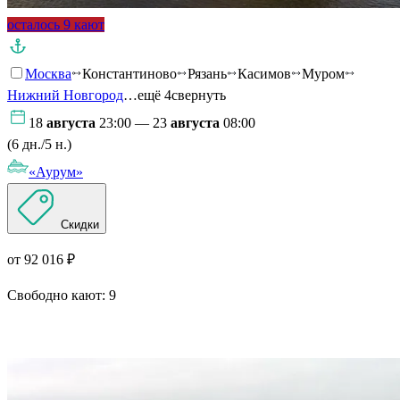
осталось 9 кают
Москва
Константиново
Рязань
Касимов
Муром
Нижний Новгород
…ещё 4
свернуть
18
августа
23:00 — 23
августа
08:00
(6 дн./5 н.)
«Аурум»
Скидки
от 92 016 ₽
Свободно кают:
9
Подробнее о круизе