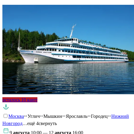
осталось 10 кают
Москва
Углич
Мышкин
Ярославль
Городец
Нижний
Новгород
…ещё 4
свернуть
9
августа
10:00 — 12
августа
16:00