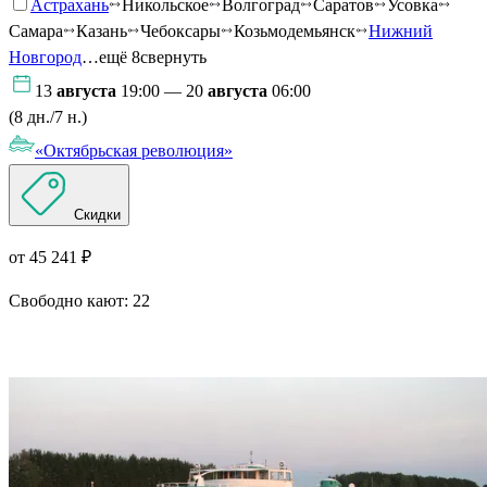
Астрахань
Никольское
Волгоград
Саратов
Усовка
Самара
Казань
Чебоксары
Козьмодемьянск
Нижний
Новгород
…ещё 8
свернуть
13
августа
19:00 — 20
августа
06:00
(8 дн./7 н.)
«Октябрьская революция»
Скидки
от 45 241 ₽
Свободно кают:
22
Подробнее о круизе