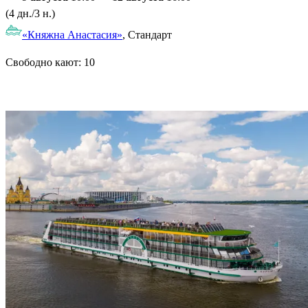
(4 дн./3 н.)
«Княжна Анастасия»
, Стандарт
Свободно кают:
10
Подробнее о круизе