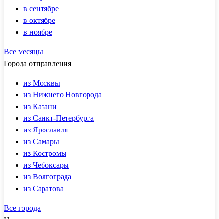
в сентябре
в октябре
в ноябре
Все месяцы
Города отправления
из Москвы
из Нижнего Новгорода
из Казани
из Санкт-Петербурга
из Ярославля
из Самары
из Костромы
из Чебоксары
из Волгограда
из Саратова
Все города