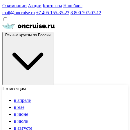
О компании
Акции
Контакты
Наш блог
mail@oncruise.ru
+7 495 155-35-23
8 800 707-07-12
Речные круизы по России
По месяцам
в апреле
в мае
в июне
в июле
в августе