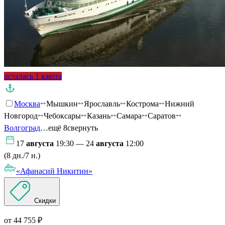
осталась 1 каюта
Москва
Мышкин
Ярославль
Кострома
Нижний
Новгород
Чебоксары
Казань
Самара
Саратов
Волгоград
…ещё 8
свернуть
17
августа
19:30 — 24
августа
12:00
(8 дн./7 н.)
«Афанасий Никитин»
Скидки
от 44 755 ₽