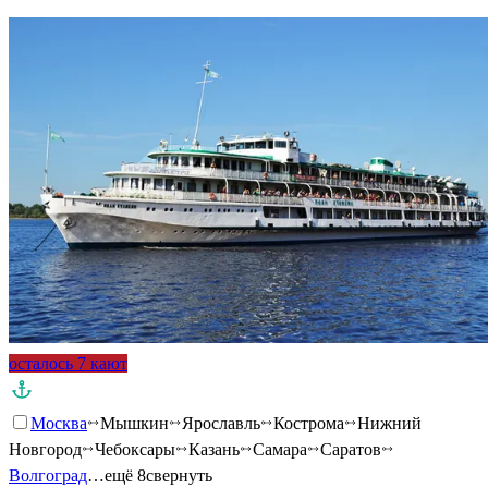
осталось 7 кают
Москва
Мышкин
Ярославль
Кострома
Нижний
Новгород
Чебоксары
Казань
Самара
Саратов
Волгоград
…ещё 8
свернуть