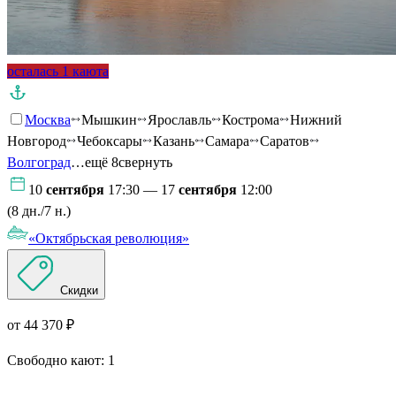
осталась 1 каюта
Москва
Мышкин
Ярославль
Кострома
Нижний
Новгород
Чебоксары
Казань
Самара
Саратов
Волгоград
…ещё 8
свернуть
10
сентября
17:30 — 17
сентября
12:00
(8 дн./7 н.)
«Октябрьская революция»
Скидки
от 44 370 ₽
Свободно кают:
1