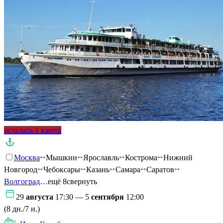
осталась 1 каюта
Москва
Мышкин
Ярославль
Кострома
Нижний
Новгород
Чебоксары
Казань
Самара
Саратов
Волгоград
…ещё 8
свернуть
29
августа
17:30 — 5
сентября
12:00
(8 дн./7 н.)