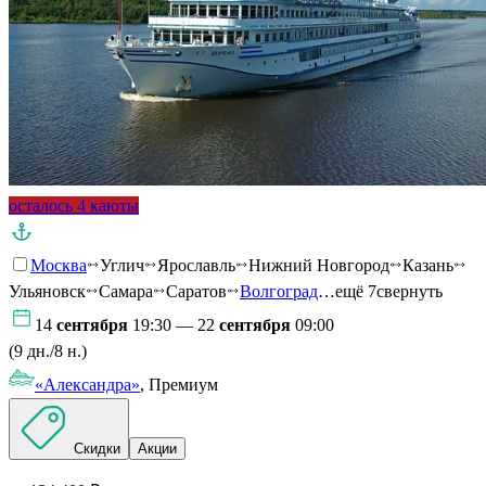
осталось 4 каюты
Москва
Углич
Ярославль
Нижний Новгород
Казань
Ульяновск
Самара
Саратов
Волгоград
…ещё 7
свернуть
14
сентября
19:30 — 22
сентября
09:00
(9 дн./8 н.)
«Александра»
, Премиум
Скидки
Акции