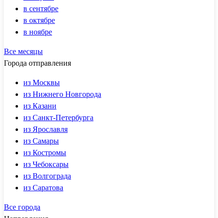
в сентябре
в октябре
в ноябре
Все месяцы
Города отправления
из Москвы
из Нижнего Новгорода
из Казани
из Санкт-Петербурга
из Ярославля
из Самары
из Костромы
из Чебоксары
из Волгограда
из Саратова
Все города