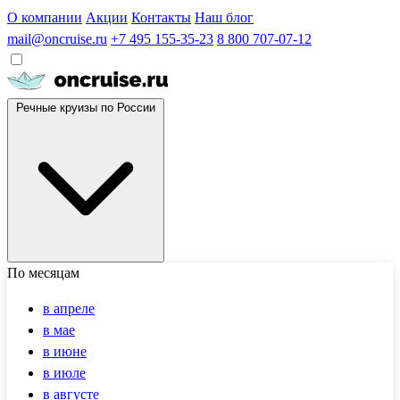
О компании
Акции
Контакты
Наш блог
mail@oncruise.ru
+7 495 155-35-23
8 800 707-07-12
Речные круизы по России
По месяцам
в апреле
в мае
в июне
в июле
в августе