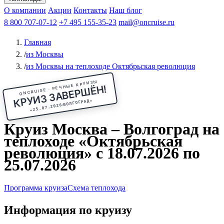
Чебоксары
Казань
Афанасий Никитин
О компании
В Нижний Новгород
из Волгограда
Акции
Октябрьская революция
Контакты
из Саратова
В Пермь
Наш блог
В Ростов-на-Дону
Все города
Константин
В
Рыбинск
Федин
8 800 707-07-12
Александр Свешников
На Соловки
+7 495 155-35-23
На Валаам
Иван
По Оке
mail@oncruise.ru
По Енисею
По Лене
По
Дону
Кулибин
По Волге
Кронштадт
Алдан
Павел
Главная
Миронов
А.С.Попов
Виссарион Белинский
Все теплоходы
/
из Москвы
/
из Москвы на теплоходе Октябрьская революция
ONCRUISE · РЕЧНЫЕ КРУИЗЫ
КРУИЗ ЗАВЕРШЁН!
★
ВОЛГОГРАД
25.07.2026
★
Круиз Москва – Волгоград на
теплоходе «Октябрьская
революция» с 18.07.2026 по
25.07.2026
Программа круиза
Схема теплохода
Информация по круизу