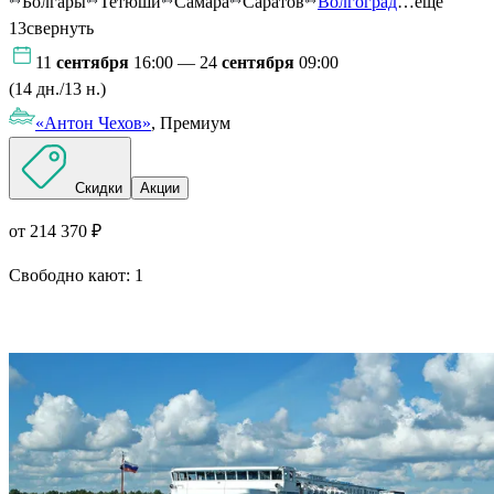
Болгары
Тетюши
Самара
Саратов
Волгоград
…ещё
13
свернуть
11
сентября
16:00 — 24
сентября
09:00
(14 дн./13 н.)
«Антон Чехов»
, Премиум
Скидки
Акции
от 214 370 ₽
Свободно кают:
1
Подробнее о круизе