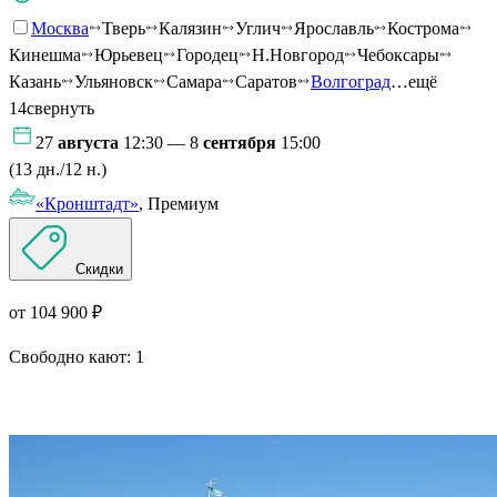
Москва
Тверь
Калязин
Углич
Ярославль
Кострома
Кинешма
Юрьевец
Городец
Н.Новгород
Чебоксары
Казань
Ульяновск
Самара
Саратов
Волгоград
…ещё
14
свернуть
27
августа
12:30 — 8
сентября
15:00
(13 дн./12 н.)
«Кронштадт»
, Премиум
Скидки
от 104 900 ₽
Свободно кают:
1
Подробнее о круизе