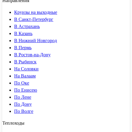
Направления
Круизы на выходные
В Санкт-Петербург
В Астрахань
В Казань
В Нижний Новгород
В Пермь
В Ростов-на-Дону
В Рыбинск
На Соловки
На Валаам
По Оке
По Енисею
По Лене
По Дону
По Волге
Теплоходы