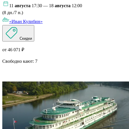
11
августа
17:30 — 18
августа
12:00
(8 дн./7 н.)
«Иван Кулибин»
Скидки
от 46 071 ₽
Свободно кают:
7
Подробнее о круизе