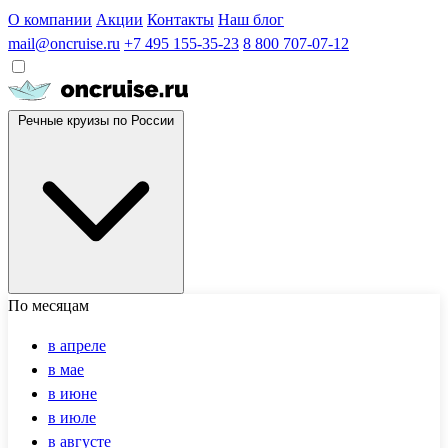
О компании
Акции
Контакты
Наш блог
mail@oncruise.ru
+7 495 155-35-23
8 800 707-07-12
Речные круизы по России
По месяцам
в апреле
в мае
в июне
в июле
в августе