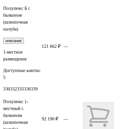
Полулюкс Б с
балконом
(шлюпочная
палуба)
описание
121 662 ₽
—
Забронировать
1-местное
размещение
Доступные каюты:
5
330
332
335
336
339
Полулюкс 1-
местный с
балконом
92 190 ₽
—
(шлюпочная