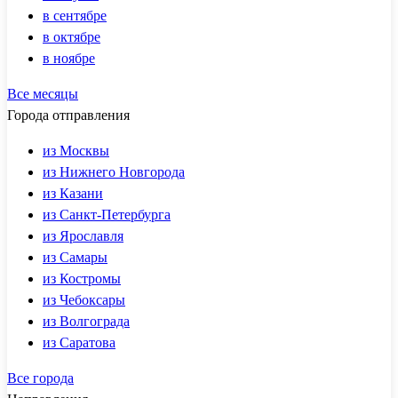
в сентябре
в октябре
в ноябре
Все месяцы
Города отправления
из Москвы
из Нижнего Новгорода
из Казани
из Санкт-Петербурга
из Ярославля
из Самары
из Костромы
из Чебоксары
из Волгограда
из Саратова
Все города