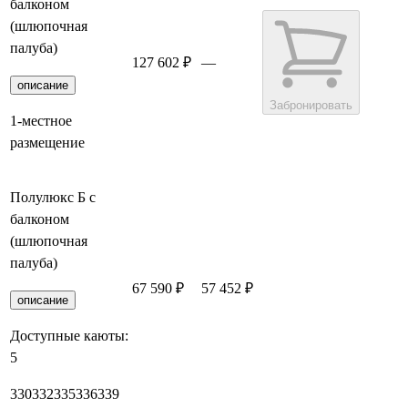
балконом
(шлюпочная
палуба)
127 602 ₽
—
описание
Забронировать
1-местное
размещение
Полулюкс Б с
балконом
(шлюпочная
палуба)
67 590 ₽
57 452 ₽
Забронировать
описание
Доступные каюты:
5
330
332
335
336
339