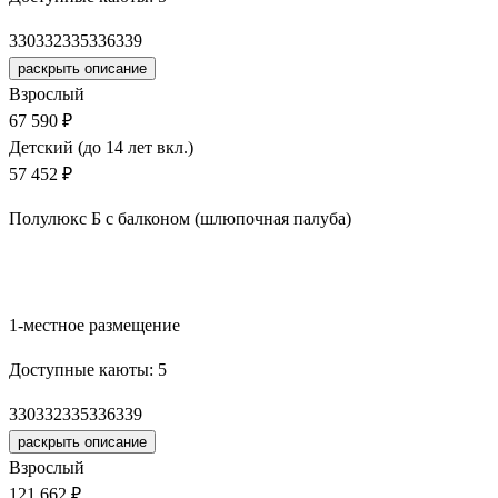
330
332
335
336
339
раскрыть описание
Взрослый
67 590 ₽
Детский (до 14 лет вкл.)
57 452 ₽
Полулюкс Б с балконом (шлюпочная палуба)
Забронировать
1-местное размещение
Доступные каюты:
5
330
332
335
336
339
раскрыть описание
Взрослый
121 662 ₽