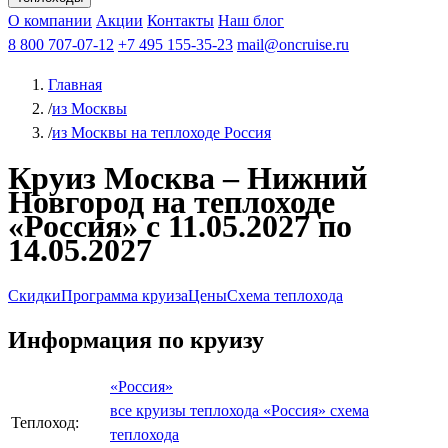
Чебоксары
Казань
Афанасий Никитин
О компании
В Нижний Новгород
из Волгограда
Акции
Октябрьская революция
Контакты
из Саратова
В Пермь
Наш блог
В Ростов-на-Дону
Все города
Константин
В
Рыбинск
Федин
8 800 707-07-12
Александр Свешников
На Соловки
+7 495 155-35-23
На Валаам
Иван
По Оке
mail@oncruise.ru
По Енисею
По Лене
По
Дону
Кулибин
По Волге
Кронштадт
Алдан
Павел
Главная
Миронов
А.С.Попов
Виссарион Белинский
Все теплоходы
/
из Москвы
/
из Москвы на теплоходе Россия
Круиз Москва – Нижний
Новгород на теплоходе
«Россия» с 11.05.2027 по
14.05.2027
Скидки
Программа круиза
Цены
Схема теплохода
Информация по круизу
«Россия»
все круизы теплохода «Россия»
схема
Теплоход:
теплохода