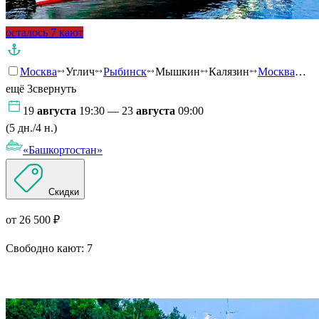
осталось 7 кают
Москва
Углич
Рыбинск
Мышкин
Калязин
Москва
…
ещё 3
свернуть
19
августа
19:30 — 23
августа
09:00
(5 дн./4 н.)
«Башкортостан»
Скидки
от 26 500 ₽
Свободно кают:
7
Подробнее о круизе