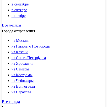
в сентябре
в октябре
в ноябре
Все месяцы
Города отправления
из Москвы
из Нижнего Новгорода
из Казани
из Санкт-Петербурга
из Ярославля
из Самары
из Костромы
из Чебоксары
из Волгограда
из Саратова
Все города