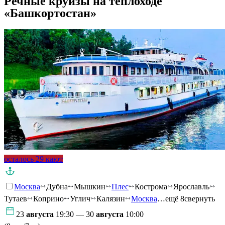
Речные круизы на теплоходе
«Башкортостан»
осталось 29 кают
Москва
Дубна
Мышкин
Плес
Кострома
Ярославль
Тутаев
Коприно
Углич
Калязин
Москва
…ещё 8
свернуть
23
августа
19:30 — 30
августа
10:00