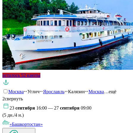
осталось 52 каюты
Москва
Углич
Ярославль
Калязин
Москва
…ещё
2
свернуть
23
сентября
16:00 — 27
сентября
09:00
(5 дн./4 н.)
«Башкортостан»