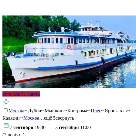
Подробнее о круизе
осталась 31 каюта
Москва
Дубна
Мышкин
Кострома
Плес
Ярославль
Калязин
Москва
…ещё 5
свернуть
7
сентября
19:30 — 13
сентября
11:00
(7 дн./6 н.)