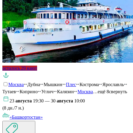
осталось 29 кают
Москва
Дубна
Мышкин
Плес
Кострома
Ярославль
Тутаев
Коприно
Углич
Калязин
Москва
…ещё 8
свернуть
23
августа
19:30 — 30
августа
10:00
(8 дн./7 н.)
«Башкортостан»