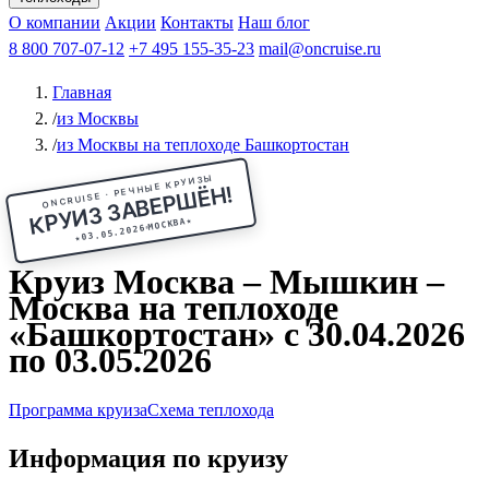
Чебоксары
Казань
Афанасий Никитин
О компании
В Нижний Новгород
из Волгограда
Акции
Октябрьская революция
Контакты
из Саратова
В Пермь
Наш блог
В Ростов-на-Дону
Все города
Константин
В
Рыбинск
Федин
8 800 707-07-12
Александр Свешников
На Соловки
+7 495 155-35-23
На Валаам
Иван
По Оке
mail@oncruise.ru
По Енисею
По Лене
По
Дону
Кулибин
По Волге
Кронштадт
Алдан
Павел
Главная
Миронов
А.С.Попов
Виссарион Белинский
Все теплоходы
/
из Москвы
/
из Москвы на теплоходе Башкортостан
ONCRUISE · РЕЧНЫЕ КРУИЗЫ
КРУИЗ ЗАВЕРШЁН!
★
МОСКВА
03.05.2026
★
Круиз Москва – Мышкин –
Москва на теплоходе
«Башкортостан» с 30.04.2026
по 03.05.2026
Программа круиза
Схема теплохода
Информация по круизу