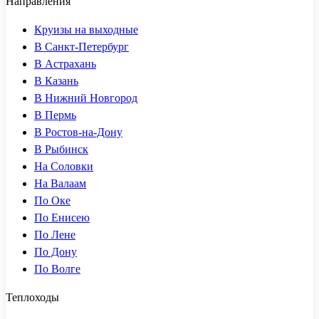
Направления
Круизы на выходные
В Санкт-Петербург
В Астрахань
В Казань
В Нижний Новгород
В Пермь
В Ростов-на-Дону
В Рыбинск
На Соловки
На Валаам
По Оке
По Енисею
По Лене
По Дону
По Волге
Теплоходы