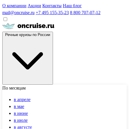
О компании
Акции
Контакты
Наш блог
mail@oncruise.ru
+7 495 155-35-23
8 800 707-07-12
Речные круизы по России
По месяцам
в апреле
в мае
в июне
в июле
в августе