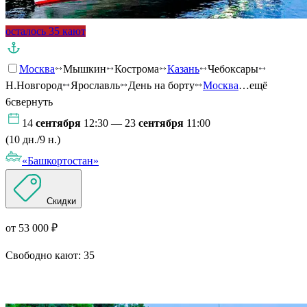
осталось 35 кают
Москва
Мышкин
Кострома
Казань
Чебоксары
Н.Новгород
Ярославль
День на борту
Москва
…ещё
6
свернуть
14
сентября
12:30 — 23
сентября
11:00
(10 дн./9 н.)
«Башкортостан»
Скидки
от 53 000 ₽
Свободно кают:
35
Подробнее о круизе