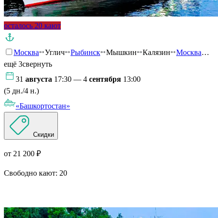
осталось 20 кают
Москва
Углич
Рыбинск
Мышкин
Калязин
Москва
…
ещё 3
свернуть
31
августа
17:30 — 4
сентября
13:00
(5 дн./4 н.)
«Башкортостан»
Скидки
от 21 200 ₽
Свободно кают:
20
Подробнее о круизе