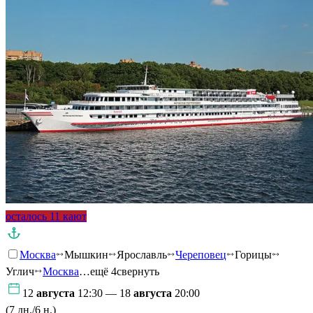
осталось 11 кают
Москва
Мышкин
Ярославль
Череповец
Горицы
Углич
Москва
…ещё 4
свернуть
12
августа
12:30 — 18
августа
20:00
(7 дн./6 н.)