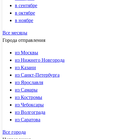
в сентябре
в октябре
в ноябре
Все месяцы
Города отправления
из Москвы
из Нижнего Новгорода
из Казани
из Санкт-Петербурга
из Ярославля
из Самары
из Костромы
из Чебоксары
из Волгограда
из Саратова
Все города