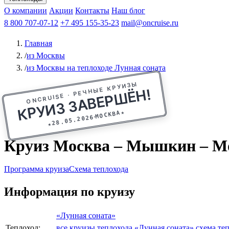
Афанасий Никитин
О компании
Акции
Октябрьская революция
Контакты
Наш блог
Константин Федин
8 800 707-07-12
+7 495 155-35-23
mail@oncruise.ru
Главная
/
из Москвы
/
из Москвы на теплоходе Лунная соната
ONCRUISE · РЕЧНЫЕ КРУИЗЫ
КРУИЗ ЗАВЕРШЁН!
★
МОСКВА
28.05.2026
★
Круиз Москва – Мышкин – Моск
Программа круиза
Схема теплохода
Информация по круизу
«Лунная соната»
Теплоход:
все круизы теплохода «Лунная соната»
схема те