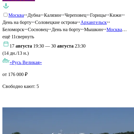
Москва
Дубна
Калязин
Череповец
Горицы
Кижи
День на борту
Соловецкие острова
Архангельск
Беломорск
Сосновец
День на борту
Мышкин
Москва
…
ещё 11
свернуть
17
августа
19:30 — 30
августа
23:30
(14 дн./13 н.)
«Русь Великая»
от 176 000 ₽
Свободно кают:
5
Подробнее о круизе