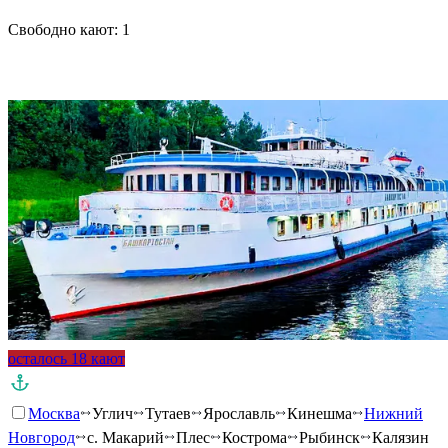
Свободно кают:
1
Подробнее о круизе
осталось 18 кают
Москва
Углич
Тутаев
Ярославль
Кинешма
Нижний
Новгород
с. Макарий
Плес
Кострома
Рыбинск
Калязин