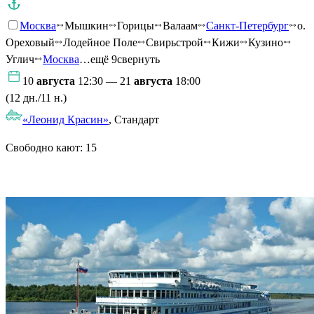
Москва
Мышкин
Горицы
Валаам
Санкт-Петербург
о.
Ореховый
Лодейное Поле
Свирьстрой
Кижи
Кузино
Углич
Москва
…ещё 9
свернуть
10
августа
12:30 — 21
августа
18:00
(12 дн./11 н.)
«Леонид Красин»
, Стандарт
Свободно кают:
15
Подробнее о круизе