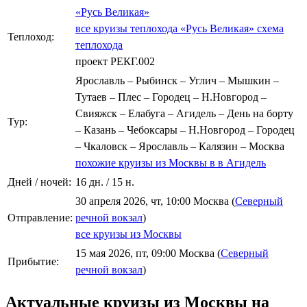
«Русь Великая»
все круизы теплохода «Русь Великая»
схема
Теплоход:
теплохода
проект РЕКГ.002
Ярославль – Рыбинск – Углич – Мышкин –
Тутаев – Плес – Городец – Н.Новгород –
Свияжск – Елабуга – Агидель – День на борту
Тур:
– Казань – Чебоксары – Н.Новгород – Городец
– Чкаловск – Ярославль – Калязин – Москва
похожие круизы из Москвы в в Агидель
Дней / ночей:
16 дн. / 15 н.
30 апреля 2026, чт, 10:00 Москва (
Северный
Отправление:
речной вокзал
)
все круизы из Москвы
15 мая 2026, пт, 09:00 Москва (
Северный
Прибытие:
речной вокзал
)
Актуальные круизы из Москвы на