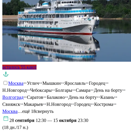
осталось 55 кают
Москва
Углич
Мышкин
Ярославль
Городец
Н.Новгород
Чебоксары
Болгары
Самара
День на борту
Волгоград
Саратов
Балаково
День на борту
Казань
Свияжск
Макарьев
Н.Новгород
Городец
Кострома
Москва
…ещё 18
свернуть
28
сентября
12:30 — 15
октября
23:30
(18 дн./17 н.)