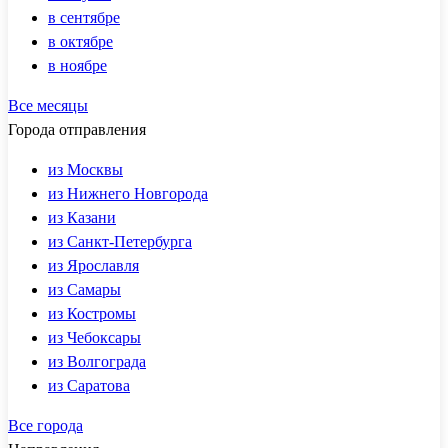
в сентябре
в октябре
в ноябре
Все месяцы
Города отправления
из Москвы
из Нижнего Новгорода
из Казани
из Санкт-Петербурга
из Ярославля
из Самары
из Костромы
из Чебоксары
из Волгограда
из Саратова
Все города