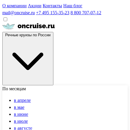
О компании
Акции
Контакты
Наш блог
mail@oncruise.ru
+7 495 155-35-23
8 800 707-07-12
Речные круизы по России
По месяцам
в апреле
в мае
в июне
в июле
в августе