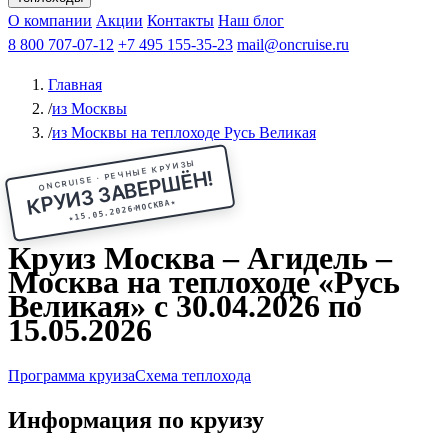
Чебоксары
Казань
Афанасий Никитин
О компании
В Нижний Новгород
из Волгограда
Акции
Октябрьская революция
Контакты
из Саратова
В Пермь
Наш блог
В Ростов-на-Дону
Все города
Константин
В
Рыбинск
Федин
8 800 707-07-12
Александр Свешников
На Соловки
+7 495 155-35-23
На Валаам
Иван
По Оке
mail@oncruise.ru
По Енисею
По Лене
По
Дону
Кулибин
По Волге
Кронштадт
Алдан
Павел
Главная
Миронов
А.С.Попов
Виссарион Белинский
Все теплоходы
/
из Москвы
/
из Москвы на теплоходе Русь Великая
ONCRUISE · РЕЧНЫЕ КРУИЗЫ
КРУИЗ ЗАВЕРШЁН!
★
МОСКВА
15.05.2026
★
Круиз Москва – Агидель –
Москва на теплоходе «Русь
Великая» с 30.04.2026 по
15.05.2026
Программа круиза
Схема теплохода
Информация по круизу