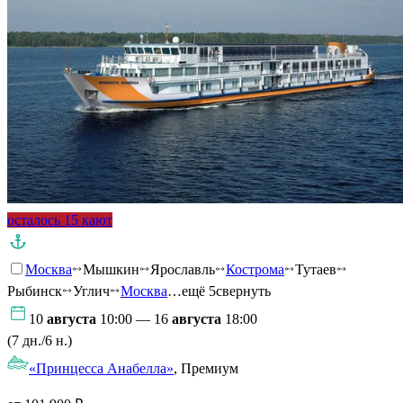
осталось 15 кают
Москва
Мышкин
Ярославль
Кострома
Тутаев
Рыбинск
Углич
Москва
…ещё 5
свернуть
10
августа
10:00 — 16
августа
18:00
(7 дн./6 н.)
«Принцесса Анабелла»
, Премиум