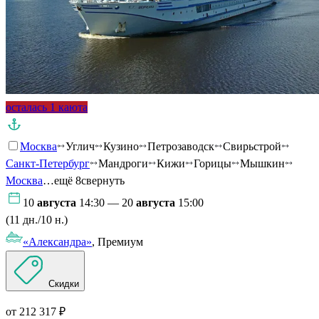
осталась 1 каюта
Москва
Углич
Кузино
Петрозаводск
Свирьстрой
Санкт-Петербург
Мандроги
Кижи
Горицы
Мышкин
Москва
…ещё 8
свернуть
10
августа
14:30 — 20
августа
15:00
(11 дн./10 н.)
«Александра»
, Премиум
Скидки
от 212 317 ₽