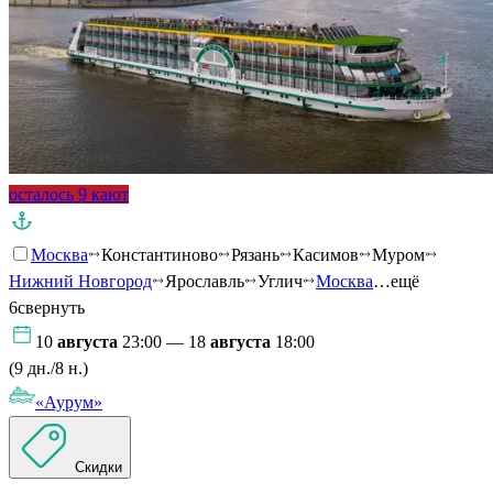
осталось 9 кают
Москва
Константиново
Рязань
Касимов
Муром
Нижний Новгород
Ярославль
Углич
Москва
…ещё
6
свернуть
10
августа
23:00 — 18
августа
18:00
(9 дн./8 н.)
«Аурум»
Скидки