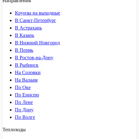
Направления
Круизы на выходные
В Санкт-Петербург
В Астрахань
В Казань
В Нижний Новгород
В Пермь
В Ростов-на-Дону
В Рыбинск
На Соловки
На Валаам
По Оке
По Енисею
По Лене
По Дону
По Волге
Теплоходы