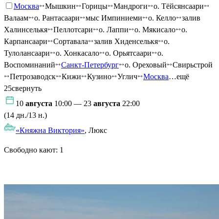
Москва
Мышкин
Горицы
Мандроги
о. Тёйсянсаари
Валаам
о. Рантасаари
мыс Импиниеми
о. Келло
залив
Халинселькя
Пеллотсари
о. Лаппи
о. Мякисало
о.
Карпансаари
Сортавала
залив Хиденселькя
о.
Тулолансаари
о. Хонкасало
о. Орьятсаари
о.
Воспоминаний
Санкт-Петербург
о. Ореховый
Свирьстрой
Петрозаводск
Кижи
Кузино
Углич
Москва
…ещё
25
свернуть
10
августа
10:00 — 23
августа
22:00
(14 дн./13 н.)
«Княжна Виктория»
, Люкс
Свободно кают:
1
Подробнее о круизе