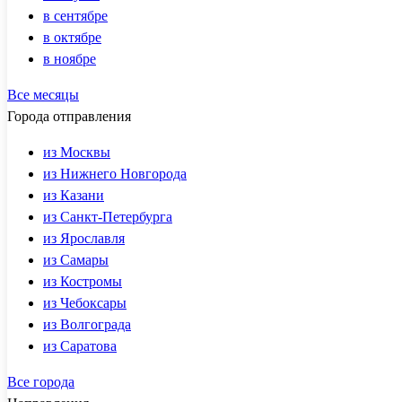
в сентябре
в октябре
в ноябре
Все месяцы
Города отправления
из Москвы
из Нижнего Новгорода
из Казани
из Санкт-Петербурга
из Ярославля
из Самары
из Костромы
из Чебоксары
из Волгограда
из Саратова
Все города