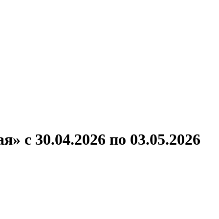
ронов
А.С.Попов
Виссарион Белинский
Все теплоходы
 с 30.04.2026 по 03.05.2026