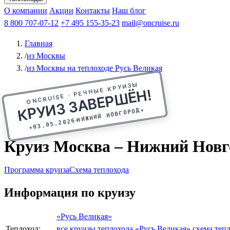
Афанасий Никитин
О компании
Акции
Октябрьская революция
Контакты
Наш блог
Константин Федин
8 800 707-07-12
+7 495 155-35-23
mail@oncruise.ru
Главная
/
из Москвы
/
из Москвы на теплоходе Русь Великая
ONCRUISE · РЕЧНЫЕ КРУИЗЫ
КРУИЗ ЗАВЕРШЁН!
★
НИЖНИЙ НОВГОРОД
03.05.2026
★
Круиз Москва – Нижний Новгор
Программа круиза
Схема теплохода
Информация по круизу
«Русь Великая»
Теплоход:
все круизы теплохода «Русь Великая»
схема теп