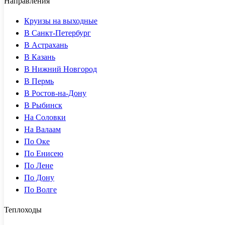
Направления
Круизы на выходные
В Санкт-Петербург
В Астрахань
В Казань
В Нижний Новгород
В Пермь
В Ростов-на-Дону
В Рыбинск
На Соловки
На Валаам
По Оке
По Енисею
По Лене
По Дону
По Волге
Теплоходы