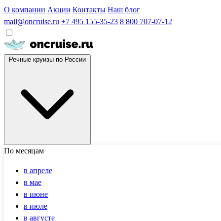
О компании
Акции
Контакты
Наш блог
mail@oncruise.ru
+7 495 155-35-23
8 800 707-07-12
Речные круизы по России
По месяцам
в апреле
в мае
в июне
в июле
в августе