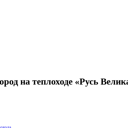
Александр Свешников
Иван Кулибин
Кронштадт
Алдан
Павел Ми
од на теплоходе «Русь Великая»
лохода