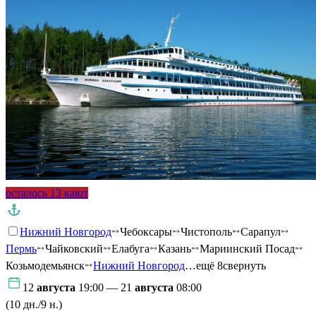
осталось 13 кают
Нижний Новгород
Чебоксары
Чистополь
Сарапул
Пермь
Чайковский
Елабуга
Казань
Мариинский Посад
Козьмодемьянск
Нижний Новгород
…ещё 8
свернуть
12
августа
19:00 — 21
августа
08:00
(10 дн./9 н.)