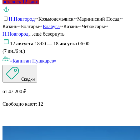
осталось 12 кают
Н.Новгород
Козьмодемьянск
Мариинский Посад
Казань
Болгары
Елабуга
Казань
Чебоксары
Н.Новгород
…ещё 6
свернуть
12
августа
18:00 — 18
августа
06:00
(7 дн./6 н.)
«Капитан Пушкарев»
Скидки
от 47 200 ₽
Свободно кают:
12
Подробнее о круизе