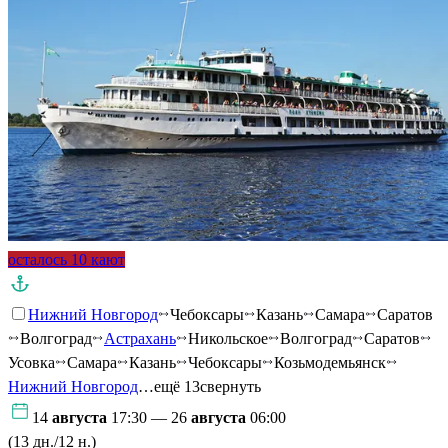
осталось 10 кают
Нижний Новгород
Чебоксары
Казань
Самара
Саратов
Волгоград
Астрахань
Никольское
Волгоград
Саратов
Усовка
Самара
Казань
Чебоксары
Козьмодемьянск
Нижний Новгород
…ещё 13
свернуть
14
августа
17:30 — 26
августа
06:00
(13 дн./12 н.)