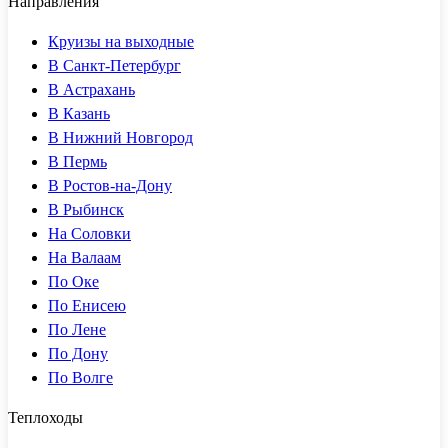
Направления
Круизы на выходные
В Санкт-Петербург
В Астрахань
В Казань
В Нижний Новгород
В Пермь
В Ростов-на-Дону
В Рыбинск
На Соловки
На Валаам
По Оке
По Енисею
По Лене
По Дону
По Волге
Теплоходы