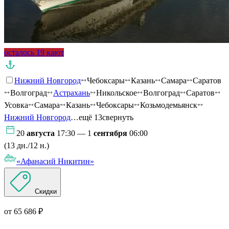
осталось 19 кают
Нижний Новгород
Чебоксары
Казань
Самара
Саратов
Волгоград
Астрахань
Никольское
Волгоград
Саратов
Усовка
Самара
Казань
Чебоксары
Козьмодемьянск
Нижний Новгород
…ещё 13
свернуть
20
августа
17:30 — 1
сентября
06:00
(13 дн./12 н.)
«Афанасий Никитин»
Скидки
от 65 686 ₽