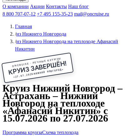
Чебоксары
Казань
Афанасий Никитин
О компании
В Нижний Новгород
из Волгограда
Акции
Октябрьская революция
Контакты
из Саратова
В Пермь
Наш блог
В Ростов-на-Дону
Все города
Константин
В
Рыбинск
Федин
8 800 707-07-12
Александр Свешников
На Соловки
+7 495 155-35-23
На Валаам
Иван
По Оке
mail@oncruise.ru
По Енисею
По Лене
По
Дону
Кулибин
По Волге
Кронштадт
Алдан
Павел
Главная
Миронов
А.С.Попов
Виссарион Белинский
Все теплоходы
/
из Нижнего Новгорода
/
из Нижнего Новгорода на теплоходе Афанасий
Никитин
ONCRUISE · РЕЧНЫЕ КРУИЗЫ
КРУИЗ ЗАВЕРШЁН!
★
НИЖНИЙ НОВГОРОД
27.07.2026
★
Круиз Нижний Новгород –
Астрахань – Нижний
Новгород на теплоходе
«Афанасий Никитин» с
15.07.2026 по 27.07.2026
Программа круиза
Схема теплохода