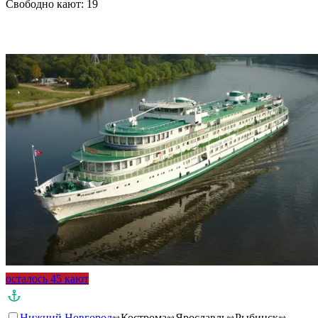
Свободно кают:
19
Подробнее о круизе
осталось 45 кают
Нижний Новгород
Кострома
Ярославль
Рыбинск