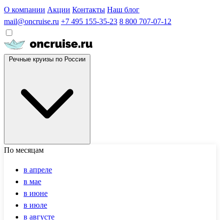
О компании
Акции
Контакты
Наш блог
mail@oncruise.ru
+7 495 155-35-23
8 800 707-07-12
Речные круизы по России
По месяцам
в апреле
в мае
в июне
в июле
в августе