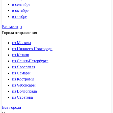
в сентябре
в октябре
в ноябре
Все месяцы
Города отправления
из Москвы
из Нижнего Новгорода
из Казани
из Санкт-Петербурга
из Ярославля
из Самары
из Костромы
из Чебоксары
из Волгограда
из Саратова
Все города