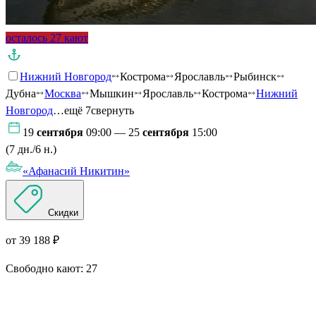
осталось 27 кают
Нижний Новгород
Кострома
Ярославль
Рыбинск
Дубна
Москва
Мышкин
Ярославль
Кострома
Нижний
Новгород
…ещё 7
свернуть
19
сентября
09:00 — 25
сентября
15:00
(7 дн./6 н.)
«Афанасий Никитин»
Скидки
от 39 188 ₽
Свободно кают:
27
Подробнее о круизе