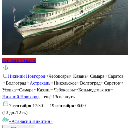
осталось 45 кают
Нижний Новгород
Чебоксары
Казань
Самара
Саратов
Волгоград
Астрахань
Никольское
Волгоград
Саратов
Усовка
Самара
Казань
Чебоксары
Козьмодемьянск
Нижний Новгород
…ещё 13
свернуть
7
сентября
17:30 — 19
сентября
06:00
(13 дн./12 н.)
«Афанасий Никитин»