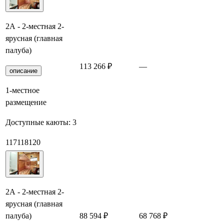
2А - 2-местная 2-
ярусная (главная
палуба)
113 266 ₽
—
Заб
описание
1-местное
размещение
Доступные каюты:
3
117
118
120
2А - 2-местная 2-
ярусная (главная
палуба)
88 594 ₽
68 768 ₽
Заб