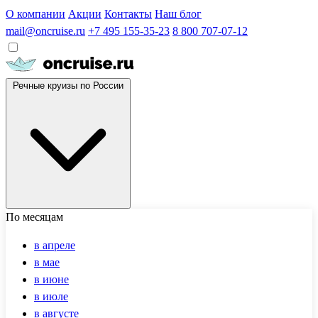
О компании
Акции
Контакты
Наш блог
mail@oncruise.ru
+7 495 155-35-23
8 800 707-07-12
Речные круизы по России
По месяцам
в апреле
в мае
в июне
в июле
в августе