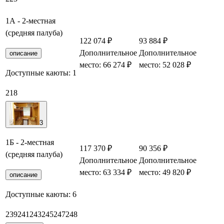
1А - 2-местная
(средняя палуба)
122 074 ₽
93 884 ₽
Дополнительное
Дополнительное
Заб
описание
место: 66 274 ₽
место: 52 028 ₽
Доступные каюты:
1
218
3
1Б - 2-местная
117 370 ₽
90 356 ₽
(средняя палуба)
Дополнительное
Дополнительное
Заб
место: 63 334 ₽
место: 49 820 ₽
описание
Доступные каюты:
6
239
241
243
245
247
248