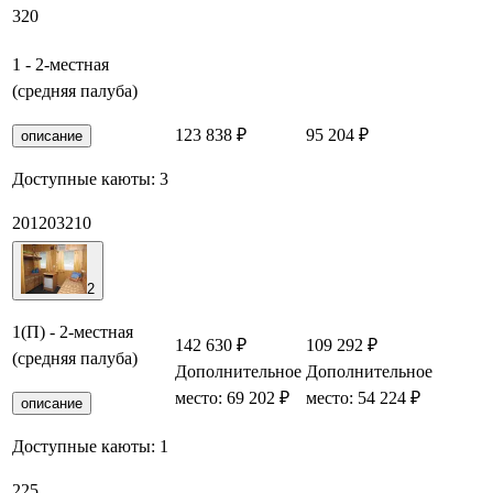
320
1 - 2-местная
(средняя палуба)
123 838 ₽
95 204 ₽
Заб
описание
Доступные каюты:
3
201
203
210
2
1(П) - 2-местная
142 630 ₽
109 292 ₽
(средняя палуба)
Дополнительное
Дополнительное
Заб
место: 69 202 ₽
место: 54 224 ₽
описание
Доступные каюты:
1
225