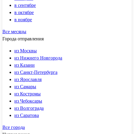
в сентябре
в октябре
в ноябре
Все месяцы
Города отправления
из Москвы
из Нижнего Новгорода
из Казани
из Санкт-Петербурга
из Ярославля
из Самары
из Костромы
из Чебоксары
из Волгограда
из Саратова
Все города