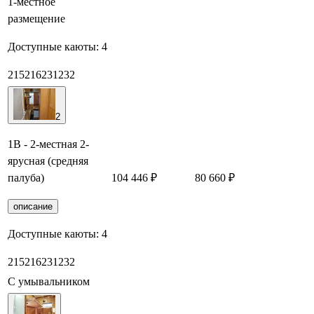
1-местное
размещение
Доступные каюты:
4
215
216
231
232
2
1В - 2-местная 2-
ярусная (средняя
палуба)
104 446 ₽
80 660 ₽
Заб
описание
Доступные каюты:
4
215
216
231
232
С умывальником