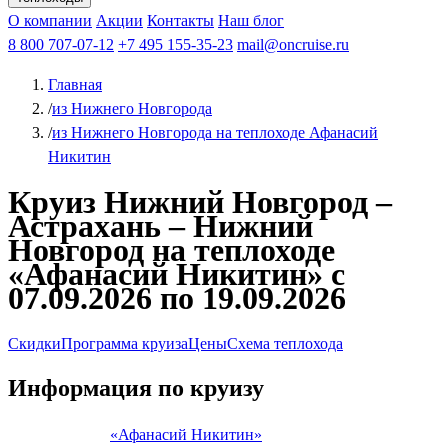
Чебоксары
Казань
Афанасий Никитин
О компании
В Нижний Новгород
из Волгограда
Акции
Октябрьская революция
Контакты
из Саратова
В Пермь
Наш блог
В Ростов-на-Дону
Все города
Константин
В
Рыбинск
Федин
8 800 707-07-12
Александр Свешников
На Соловки
+7 495 155-35-23
На Валаам
Иван
По Оке
mail@oncruise.ru
По Енисею
По Лене
По
Дону
Кулибин
По Волге
Кронштадт
Алдан
Павел
Главная
Миронов
А.С.Попов
Виссарион Белинский
Все теплоходы
/
из Нижнего Новгорода
/
из Нижнего Новгорода на теплоходе Афанасий
Никитин
Круиз Нижний Новгород –
Астрахань – Нижний
Новгород на теплоходе
«Афанасий Никитин» с
07.09.2026 по 19.09.2026
Скидки
Программа круиза
Цены
Схема теплохода
Информация по круизу
«Афанасий Никитин»