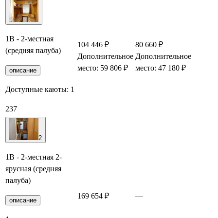
1В - 2-местная
104 446 ₽
80 660 ₽
(средняя палуба)
Дополнительное
Дополнительное
Заб
место: 59 806 ₽
место: 47 180 ₽
описание
Доступные каюты:
1
237
2
1В - 2-местная 2-
ярусная (средняя
палуба)
169 654 ₽
—
Заб
описание