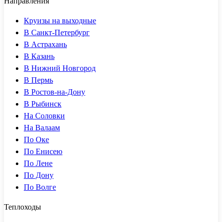
Направления
Круизы на выходные
В Санкт-Петербург
В Астрахань
В Казань
В Нижний Новгород
В Пермь
В Ростов-на-Дону
В Рыбинск
На Соловки
На Валаам
По Оке
По Енисею
По Лене
По Дону
По Волге
Теплоходы