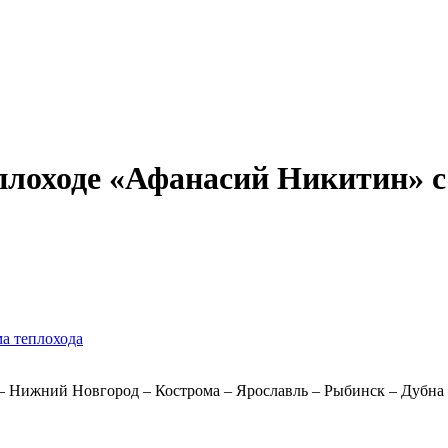
Александр Свешников
Иван Кулибин
Кронштадт
Алдан
Павел Ми
лоходе «Афанасий Никитин» с 2
ма теплохода
 – Нижний Новгород – Кострома – Ярославль – Рыбинск – Дубна