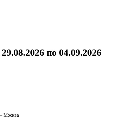
ронов
А.С.Попов
Виссарион Белинский
Все теплоходы
9.08.2026 по 04.09.2026
 – Москва