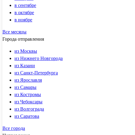
в сентябре
в октябре
в ноябре
Все месяцы
Города отправления
из Москвы
из Нижнего Новгорода
из Казани
из Санкт-Петербурга
из Ярославля
из Самары
из Костромы
из Чебоксары
из Волгограда
из Саратова
Все города