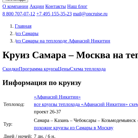
Афанасий Никитин
О компании
Акции
Октябрьская революция
Контакты
Наш блог
Константин Федин
8 800 707-07-12
+7 495 155-35-23
mail@oncruise.ru
Главная
/
из Самары
/
из Самары на теплоходе Афанасий Никитин
Круиз Самара – Москва на теп
Скидки
Программа круиза
Цены
Схема теплохода
Информация по круизу
«Афанасий Никитин»
Теплоход:
все круизы теплохода «Афанасий Никитин»
схе
проект 26-37
Самара – Казань – Чебоксары – Козьмодемьянск
Тур:
похожие круизы из Самары в Москву
Дней / ночей:
7 дн. / 6 н.