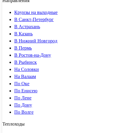
Направления
Круизы на выходные
В Санкт-Петербург
В Астрахань
В Казань
В Нижний Новгород
В Пермь
В Ростов-на-Дону
В Рыбинск
На Соловки
На Валаам
По Оке
По Енисею
По Лене
По Дону
По Волге
Теплоходы