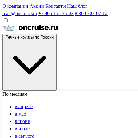
О компании
Акции
Контакты
Наш блог
mail@oncruise.ru
+7 495 155-35-23
8 800 707-07-12
Речные круизы по России
По месяцам
в апреле
в мае
в июне
в июле
в августе