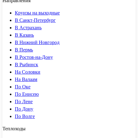
Направления
Круизы на выходные
В Санкт-Петербург
В Астрахань
В Казань
В Нижний Новгород
В Пермь
В Ростов-на-Дону
В Рыбинск
На Соловки
На Валаам
По Оке
По Енисею
По Лене
По Дону
По Волге
Теплоходы