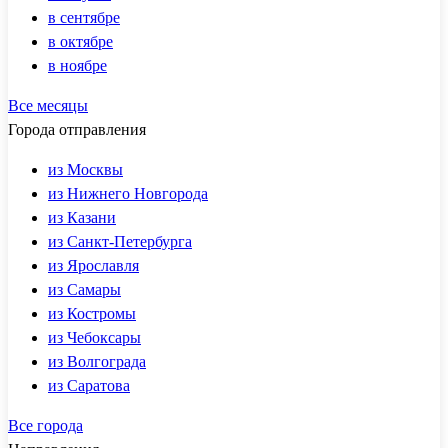
в сентябре
в октябре
в ноябре
Все месяцы
Города отправления
из Москвы
из Нижнего Новгорода
из Казани
из Санкт-Петербурга
из Ярославля
из Самары
из Костромы
из Чебоксары
из Волгограда
из Саратова
Все города