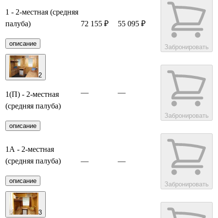
1 - 2-местная (средняя
палуба)
72 155 ₽
55 095 ₽
описание
Забронировать
2
—
—
1(П) - 2-местная
(средняя палуба)
Забронировать
описание
1А - 2-местная
(средняя палуба)
—
—
описание
Забронировать
3