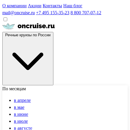
О компании
Акции
Контакты
Наш блог
mail@oncruise.ru
+7 495 155-35-23
8 800 707-07-12
Речные круизы по России
По месяцам
в апреле
в мае
в июне
в июле
в августе