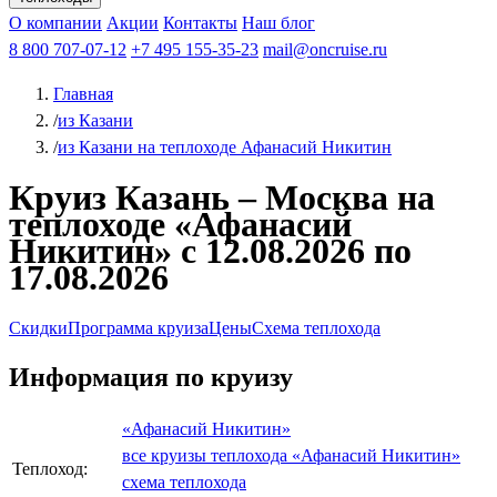
Чебоксары
Казань
Афанасий Никитин
О компании
В Нижний Новгород
из Волгограда
Акции
Октябрьская революция
Контакты
из Саратова
В Пермь
Наш блог
В Ростов-на-Дону
Все города
Константин
В
Рыбинск
Федин
8 800 707-07-12
Александр Свешников
На Соловки
+7 495 155-35-23
На Валаам
Иван
По Оке
mail@oncruise.ru
По Енисею
По Лене
По
Дону
Кулибин
По Волге
Кронштадт
Алдан
Павел
Главная
Миронов
А.С.Попов
Виссарион Белинский
Все теплоходы
/
из Казани
/
из Казани на теплоходе Афанасий Никитин
Круиз Казань – Москва на
теплоходе «Афанасий
Никитин» с 12.08.2026 по
17.08.2026
Скидки
Программа круиза
Цены
Схема теплохода
Информация по круизу
«Афанасий Никитин»
все круизы теплохода «Афанасий Никитин»
Теплоход:
схема теплохода