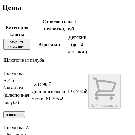
Цены
Стоимость на 1
Категория
человека, руб.
каюты
Детский
открыть
Взрослый
(до 14
описания
лет вкл.)
Шлюпочная палуба
Полулюкс
А-С с
123 590 ₽
балконом
Дополнительное
123 590 ₽
(шлюпочная
место: 61 795 ₽
палуба)
Забронировать
описание
Полулюкс А
с балконом