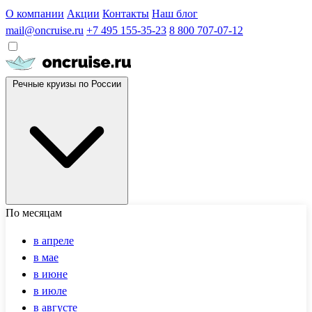
О компании
Акции
Контакты
Наш блог
mail@oncruise.ru
+7 495 155-35-23
8 800 707-07-12
Речные круизы по России
По месяцам
в апреле
в мае
в июне
в июле
в августе