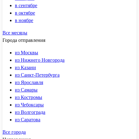
в сентябре
в октябре
в ноябре
Все месяцы
Города отправления
из Москвы
из Нижнего Новгорода
из Казани
из Санкт-Петербурга
из Ярославля
из Самары
из Костромы
из Чебоксары
из Волгограда
из Саратова
Все города