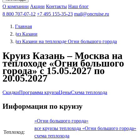
Чебоксары
Казань
Афанасий Никитин
О компании
В Нижний Новгород
из Волгограда
Акции
Октябрьская революция
Контакты
из Саратова
В Пермь
Наш блог
В Ростов-на-Дону
Все города
Константин
В
Рыбинск
Федин
8 800 707-07-12
Александр Свешников
На Соловки
+7 495 155-35-23
На Валаам
Иван
По Оке
mail@oncruise.ru
По Енисею
По Лене
По
Дону
Кулибин
По Волге
Кронштадт
Алдан
Павел
Главная
Миронов
А.С.Попов
Виссарион Белинский
Все теплоходы
/
из Казани
/
из Казани на теплоходе Огни большого города
Круиз Казань – Москва на
теплоходе «Огни большого
города» с 15.05.2027 по
20.05.2027
Скидки
Программа круиза
Цены
Схема теплохода
Информация по круизу
«Огни большого города»
все круизы теплохода «Огни большого города»
Теплоход:
схема теплохода