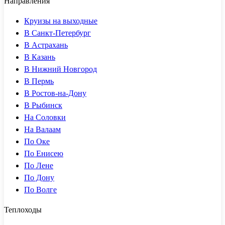
Направления
Круизы на выходные
В Санкт-Петербург
В Астрахань
В Казань
В Нижний Новгород
В Пермь
В Ростов-на-Дону
В Рыбинск
На Соловки
На Валаам
По Оке
По Енисею
По Лене
По Дону
По Волге
Теплоходы