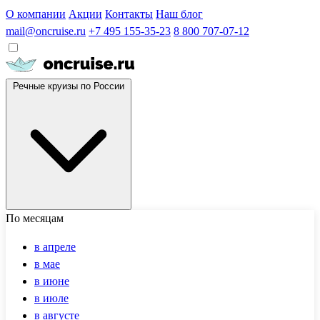
О компании
Акции
Контакты
Наш блог
mail@oncruise.ru
+7 495 155-35-23
8 800 707-07-12
Речные круизы по России
По месяцам
в апреле
в мае
в июне
в июле
в августе