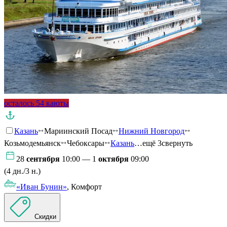
осталось 54 каюты
Казань
Мариинский Посад
Нижний Новгород
Козьмодемьянск
Чебоксары
Казань
…ещё 3
свернуть
28
сентября
10:00 — 1
октября
09:00
(4 дн./3 н.)
«Иван Бунин»
, Комфорт
Скидки