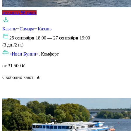
осталось 56 кают
Казань
Самара
Казань
25
сентября
18:00 — 27
сентября
19:00
(3 дн./2 н.)
«Иван Бунин»
, Комфорт
от 31 500 ₽
Свободно кают:
56
Подробнее о круизе