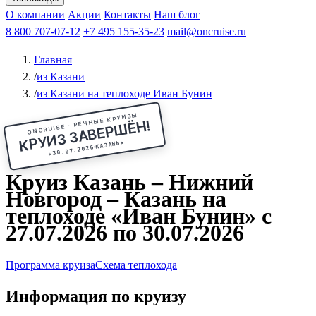
Чебоксары
Казань
Афанасий Никитин
О компании
В Нижний Новгород
из Волгограда
Акции
Октябрьская революция
Контакты
из Саратова
В Пермь
Наш блог
В Ростов-на-Дону
Все города
Константин
В
Рыбинск
Федин
8 800 707-07-12
Александр Свешников
На Соловки
+7 495 155-35-23
На Валаам
Иван
По Оке
mail@oncruise.ru
По Енисею
По Лене
По
Дону
Кулибин
По Волге
Кронштадт
Алдан
Павел
Главная
Миронов
А.С.Попов
Виссарион Белинский
Все теплоходы
/
из Казани
/
из Казани на теплоходе Иван Бунин
ONCRUISE · РЕЧНЫЕ КРУИЗЫ
КРУИЗ ЗАВЕРШЁН!
★
КАЗАНЬ
30.07.2026
★
Круиз Казань – Нижний
Новгород – Казань на
теплоходе «Иван Бунин» с
27.07.2026 по 30.07.2026
Программа круиза
Схема теплохода
Информация по круизу