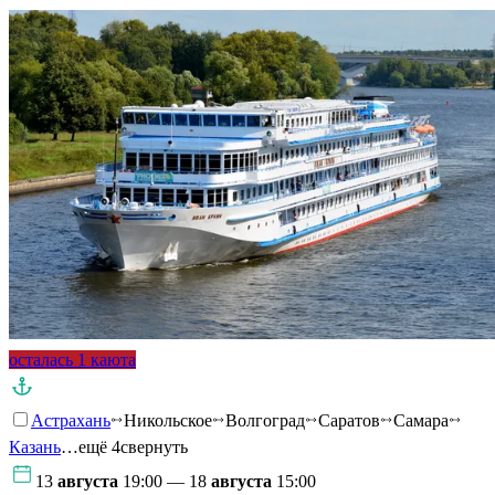
осталась 1 каюта
Астрахань
Никольское
Волгоград
Саратов
Самара
Казань
…ещё 4
свернуть
13
августа
19:00 — 18
августа
15:00