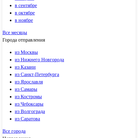
в сентябре
в октябре
в ноябре
Все месяцы
Города отправления
из Москвы
из Нижнего Новгорода
из Казани
из Санкт-Петербурга
из Ярославля
из Самары
из Костромы
из Чебоксары
из Волгограда
из Саратова
Все города