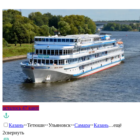
Подробнее о круизе
осталось 47 кают
Казань
Тетюши
Ульяновск
Самара
Казань
…ещё
2
свернуть