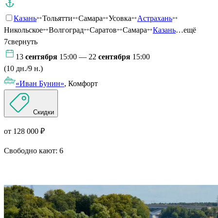
Казань
Тольятти
Самара
Усовка
Астрахань
Никольское
Волгоград
Саратов
Самара
Казань
…ещё
7
свернуть
13
сентября
15:00 — 22
сентября
15:00
(10 дн./9 н.)
«Иван Бунин»
, Комфорт
Скидки
от 128 000 ₽
Свободно кают:
6
Подробнее о круизе