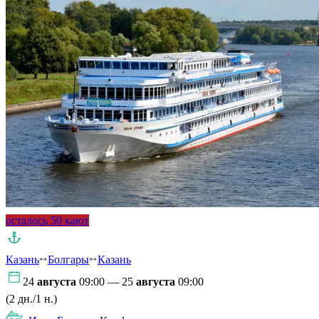
осталось 50 кают
Казань
Болгары
Казань
24
августа
09:00 — 25
августа
09:00
(2 дн./1 н.)