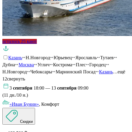
осталось 25 кают
Казань
Н.Новгород
Юрьевец
Ярославль
Тутаев
Дубна
Москва
Углич
Кострома
Плес
Городец
Н.Новгород
Чебоксары
Мариинский Посад
Казань
…ещё
12
свернуть
3
сентября
18:00 — 13
сентября
09:00
(11 дн./10 н.)
«Иван Бунин»
, Комфорт
Скидки