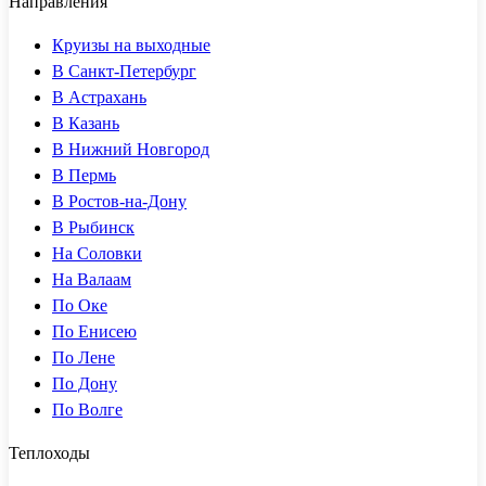
Направления
Круизы на выходные
В Санкт-Петербург
В Астрахань
В Казань
В Нижний Новгород
В Пермь
В Ростов-на-Дону
В Рыбинск
На Соловки
На Валаам
По Оке
По Енисею
По Лене
По Дону
По Волге
Теплоходы