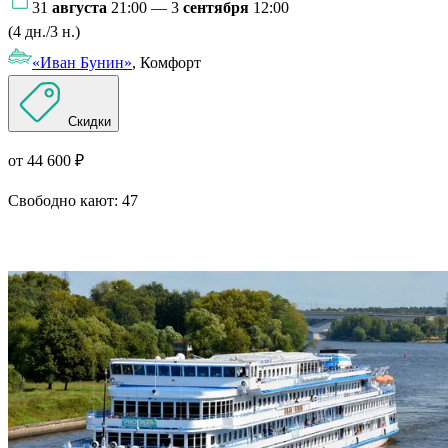
31
августа
21:00 — 3
сентября
12:00
(4 дн./3 н.)
«Иван Бунин»
, Комфорт
Скидки
от 44 600 ₽
Свободно кают:
47
Подробнее о круизе