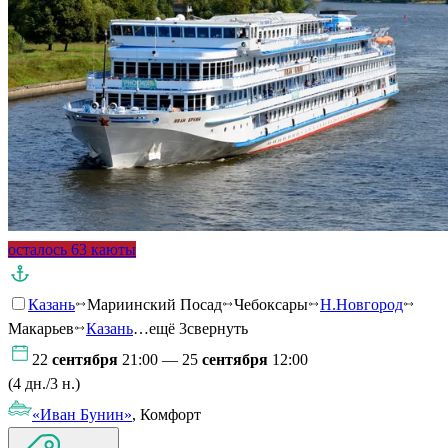
осталось 63 каюты
Казань
Мариинский Посад
Чебоксары
Н.Новгород
Макарьев
Казань
…ещё 3
свернуть
22
сентября
21:00 — 25
сентября
12:00
(4 дн./3 н.)
«Иван Бунин»
, Комфорт