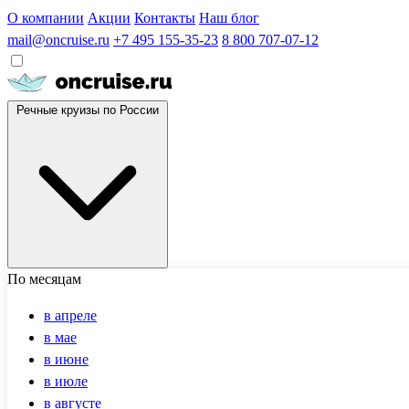
О компании
Акции
Контакты
Наш блог
mail@oncruise.ru
+7 495 155-35-23
8 800 707-07-12
Речные круизы по России
По месяцам
в апреле
в мае
в июне
в июле
в августе