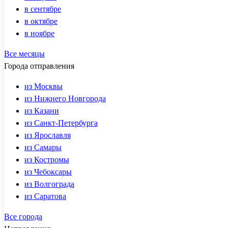
в сентябре
в октябре
в ноябре
Все месяцы
Города отправления
из Москвы
из Нижнего Новгорода
из Казани
из Санкт-Петербурга
из Ярославля
из Самары
из Костромы
из Чебоксары
из Волгограда
из Саратова
Все города