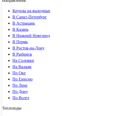
Направления
Круизы на выходные
В Санкт-Петербург
В Астрахань
В Казань
В Нижний Новгород
В Пермь
В Ростов-на-Дону
В Рыбинск
На Соловки
На Валаам
По Оке
По Енисею
По Лене
По Дону
По Волге
Теплоходы