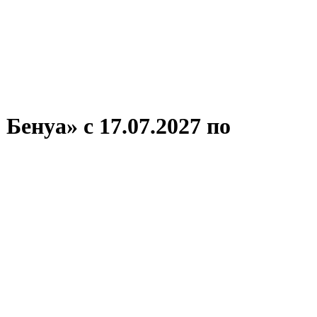
ронов
А.С.Попов
Виссарион Белинский
Все теплоходы
енуа» с 17.07.2027 по