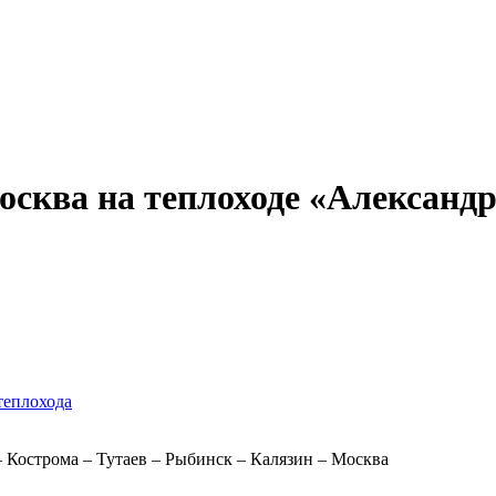
Александр Свешников
Иван Кулибин
Кронштадт
Алдан
Павел Ми
ква на теплоходе «Александр Б
теплохода
 Кострома – Тутаев – Рыбинск – Калязин – Москва