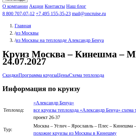
Афанасий Никитин
О компании
Акции
Октябрьская революция
Контакты
Наш блог
Константин Федин
8 800 707-07-12
+7 495 155-35-23
mail@oncruise.ru
Главная
/
из Москвы
/
из Москвы на теплоходе Александр Бенуа
Круиз Москва – Кинешма – Мос
24.07.2027
Скидки
Программа круиза
Цены
Схема теплохода
Информация по круизу
«Александр Бенуа»
Теплоход:
все круизы теплохода «Александр Бенуа»
схема 
проект 26-37
Москва – Углич – Ярославль – Плес – Кинешма –
Тур:
похожие круизы из Москвы в Кинешму