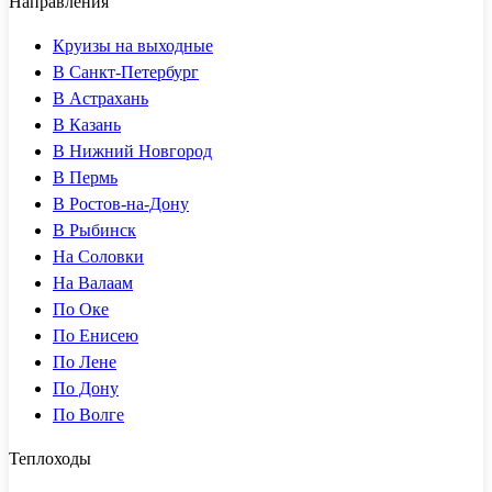
Направления
Круизы на выходные
В Санкт-Петербург
В Астрахань
В Казань
В Нижний Новгород
В Пермь
В Ростов-на-Дону
В Рыбинск
На Соловки
На Валаам
По Оке
По Енисею
По Лене
По Дону
По Волге
Теплоходы