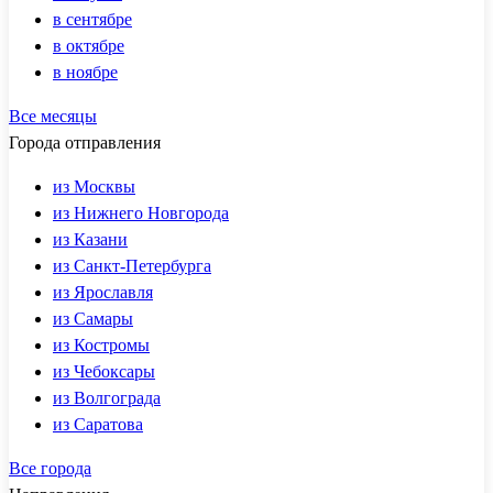
в сентябре
в октябре
в ноябре
Все месяцы
Города отправления
из Москвы
из Нижнего Новгорода
из Казани
из Санкт-Петербурга
из Ярославля
из Самары
из Костромы
из Чебоксары
из Волгограда
из Саратова
Все города