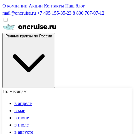
О компании
Акции
Контакты
Наш блог
mail@oncruise.ru
+7 495 155-35-23
8 800 707-07-12
Речные круизы по России
По месяцам
в апреле
в мае
в июне
в июле
в августе