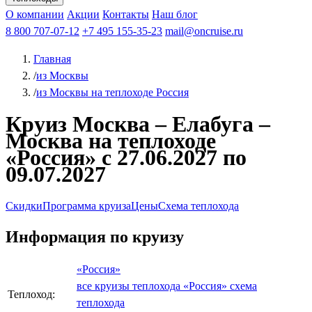
Чебоксары
Казань
Афанасий Никитин
О компании
В Нижний Новгород
из Волгограда
Акции
Октябрьская революция
Контакты
из Саратова
В Пермь
Наш блог
В Ростов-на-Дону
Все города
Константин
В
Рыбинск
Федин
8 800 707-07-12
Александр Свешников
На Соловки
+7 495 155-35-23
На Валаам
Иван
По Оке
mail@oncruise.ru
По Енисею
По Лене
По
Дону
Кулибин
По Волге
Кронштадт
Алдан
Павел
Главная
Миронов
А.С.Попов
Виссарион Белинский
Все теплоходы
/
из Москвы
/
из Москвы на теплоходе Россия
Круиз Москва – Елабуга –
Москва на теплоходе
«Россия» с 27.06.2027 по
09.07.2027
Скидки
Программа круиза
Цены
Схема теплохода
Информация по круизу
«Россия»
все круизы теплохода «Россия»
схема
Теплоход:
теплохода