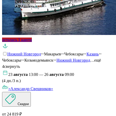
осталась 1 каюта
Нижний Новгород
Макарьев
Чебоксары
Казань
Чебоксары
Козьмодемьянск
Нижний Новгород
…ещё
4
свернуть
23
августа
13:00 — 26
августа
09:00
(4 дн./3 н.)
«Александр Свешников»
Скидки
от 24 819 ₽