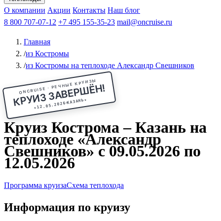
Чебоксары
Казань
Афанасий Никитин
О компании
В Нижний Новгород
из Волгограда
Акции
Октябрьская революция
Контакты
из Саратова
В Пермь
Наш блог
В Ростов-на-Дону
Все города
Константин
В
Рыбинск
Федин
8 800 707-07-12
Александр Свешников
На Соловки
+7 495 155-35-23
На Валаам
Иван
По Оке
mail@oncruise.ru
По Енисею
По Лене
По
Дону
Кулибин
По Волге
Кронштадт
Алдан
Павел
Главная
Миронов
А.С.Попов
Виссарион Белинский
Все теплоходы
/
из Костромы
/
из Костромы на теплоходе Александр Свешников
ONCRUISE · РЕЧНЫЕ КРУИЗЫ
КРУИЗ ЗАВЕРШЁН!
★
КАЗАНЬ
12.05.2026
★
Круиз Кострома – Казань на
теплоходе «Александр
Свешников» с 09.05.2026 по
12.05.2026
Программа круиза
Схема теплохода
Информация по круизу