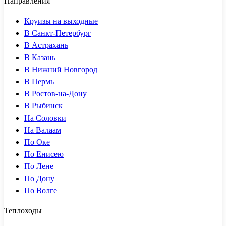
Направления
Круизы на выходные
В Санкт-Петербург
В Астрахань
В Казань
В Нижний Новгород
В Пермь
В Ростов-на-Дону
В Рыбинск
На Соловки
На Валаам
По Оке
По Енисею
По Лене
По Дону
По Волге
Теплоходы