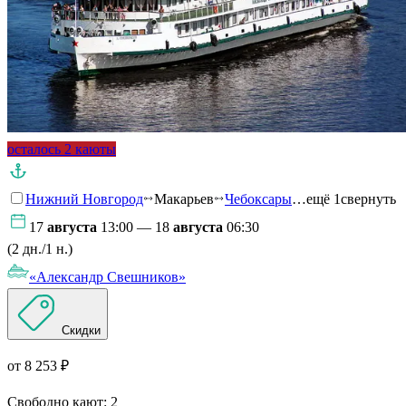
осталось 2 каюты
Нижний Новгород
Макарьев
Чебоксары
…ещё 1
свернуть
17
августа
13:00 — 18
августа
06:30
(2 дн./1 н.)
«Александр Свешников»
Скидки
от 8 253 ₽
Свободно кают:
2