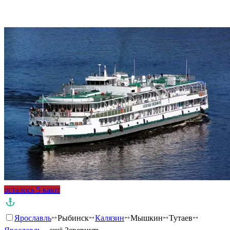
Подробнее о круизе
осталось 5 кают
Ярославль
Рыбинск
Калязин
Мышкин
Тутаев