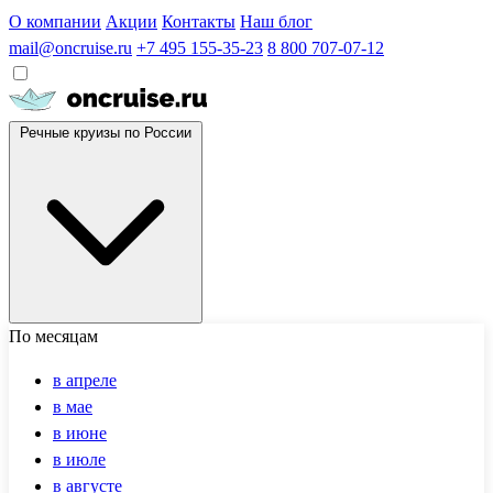
О компании
Акции
Контакты
Наш блог
mail@oncruise.ru
+7 495 155-35-23
8 800 707-07-12
Речные круизы по России
По месяцам
в апреле
в мае
в июне
в июле
в августе