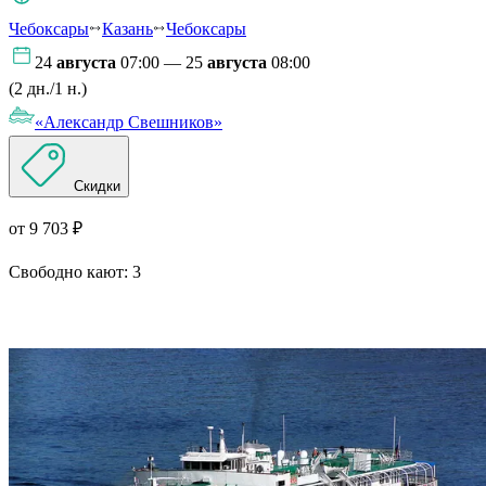
Чебоксары
Казань
Чебоксары
24
августа
07:00 — 25
августа
08:00
(2 дн./1 н.)
«Александр Свешников»
Скидки
от 9 703 ₽
Свободно кают:
3
Подробнее о круизе