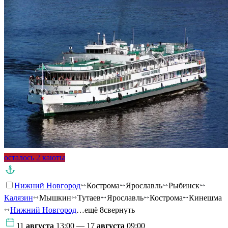
осталось 2 каюты
Нижний Новгород
Кострома
Ярославль
Рыбинск
Калязин
Мышкин
Тутаев
Ярославль
Кострома
Кинешма
Нижний Новгород
…ещё 8
свернуть
11
августа
13:00 — 17
августа
09:00