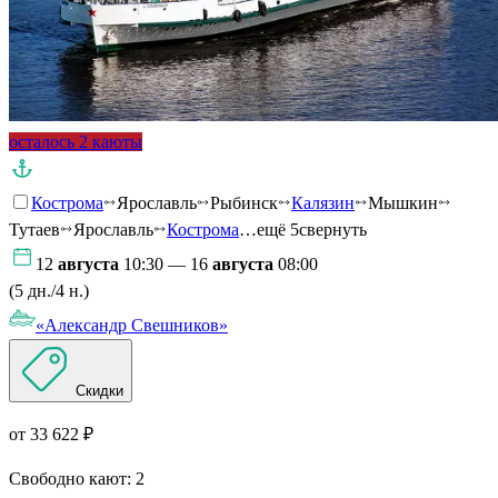
осталось 2 каюты
Кострома
Ярославль
Рыбинск
Калязин
Мышкин
Тутаев
Ярославль
Кострома
…ещё 5
свернуть
12
августа
10:30 — 16
августа
08:00
(5 дн./4 н.)
«Александр Свешников»
Скидки
от 33 622 ₽
Свободно кают:
2