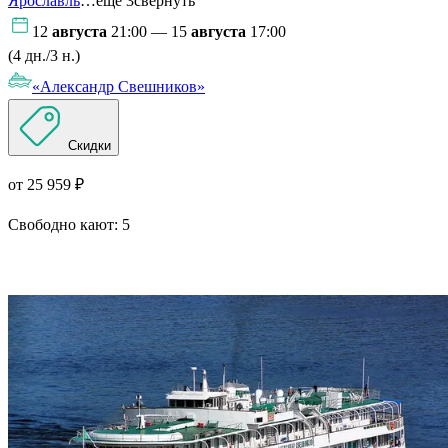
Ярославль
…ещё 3
свернуть
12
августа
21:00 — 15
августа
17:00
(4 дн./3 н.)
«Александр Свешников»
Скидки
от 25 959 ₽
Свободно кают:
5
Подробнее о круизе