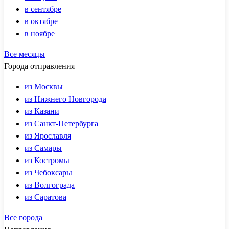
в сентябре
в октябре
в ноябре
Все месяцы
Города отправления
из Москвы
из Нижнего Новгорода
из Казани
из Санкт-Петербурга
из Ярославля
из Самары
из Костромы
из Чебоксары
из Волгограда
из Саратова
Все города