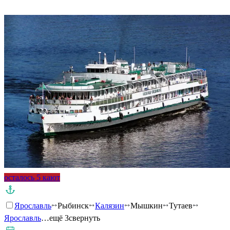
Подробнее о круизе
осталось 5 кают
Ярославль
Рыбинск
Калязин
Мышкин
Тутаев
Ярославль
…ещё 3
свернуть