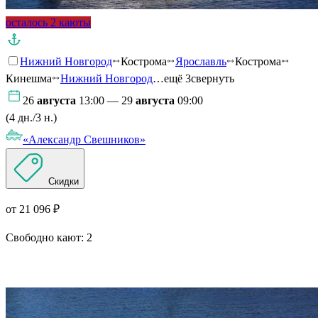
осталось 2 каюты
Нижний Новгород
Кострома
Ярославль
Кострома
Кинешма
Нижний Новгород
…ещё 3
свернуть
26
августа
13:00 — 29
августа
09:00
(4 дн./3 н.)
«Александр Свешников»
Скидки
от 21 096 ₽
Свободно кают:
2
Подробнее о круизе