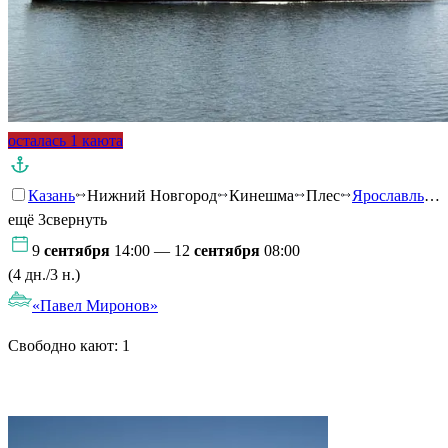
осталась 1 каюта
Казань
Нижний Новгород
Кинешма
Плес
Ярославль
…
ещё 3
свернуть
9
сентября
14:00 — 12
сентября
08:00
(4 дн./3 н.)
«Павел Миронов»
Свободно кают:
1
Подробнее о круизе