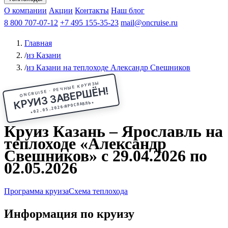
Чебоксары
Казань
Афанасий Никитин
О компании
В Нижний Новгород
из Волгограда
Акции
Октябрьская революция
Контакты
из Саратова
В Пермь
Наш блог
В Ростов-на-Дону
Все города
Константин
В
Рыбинск
Федин
8 800 707-07-12
Александр Свешников
На Соловки
+7 495 155-35-23
На Валаам
Иван
По Оке
mail@oncruise.ru
По Енисею
По Лене
По
Дону
Кулибин
По Волге
Кронштадт
Алдан
Павел
Главная
Миронов
А.С.Попов
Виссарион Белинский
Все теплоходы
/
из Казани
/
из Казани на теплоходе Александр Свешников
ONCRUISE · РЕЧНЫЕ КРУИЗЫ
КРУИЗ ЗАВЕРШЁН!
★
ЯРОСЛАВЛЬ
02.05.2026
★
Круиз Казань – Ярославль на
теплоходе «Александр
Свешников» с 29.04.2026 по
02.05.2026
Программа круиза
Схема теплохода
Информация по круизу