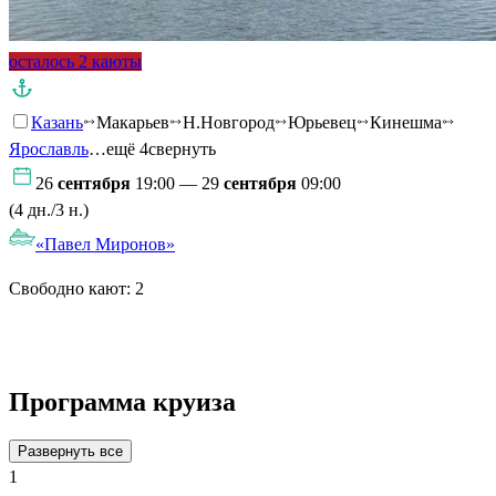
осталось 2 каюты
Казань
Макарьев
Н.Новгород
Юрьевец
Кинешма
Ярославль
…ещё 4
свернуть
26
сентября
19:00 — 29
сентября
09:00
(4 дн./3 н.)
«Павел Миронов»
Свободно кают:
2
Подробнее о круизе
Программа круиза
Развернуть все
1