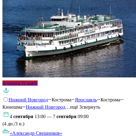
осталось 11 кают
Нижний Новгород
Кострома
Ярославль
Кострома
Кинешма
Нижний Новгород
…ещё 3
свернуть
4
сентября
13:00 — 7
сентября
09:00
(4 дн./3 н.)
«Александр Свешников»