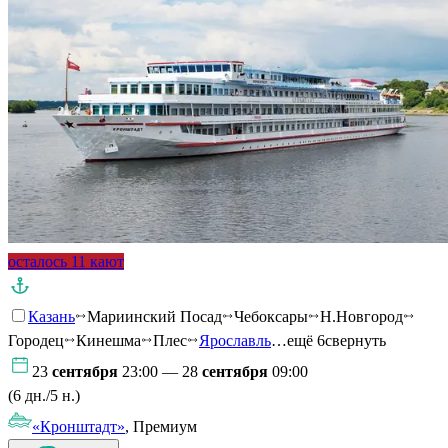
осталось 11 кают
Казань
Мариинский Посад
Чебоксары
Н.Новгород
Городец
Кинешма
Плес
Ярославль
…ещё 6
свернуть
23
сентября
23:00 — 28
сентября
09:00
(6 дн./5 н.)
«Кронштадт»
, Премиум