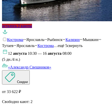
осталось 2 каюты
Кострома
Ярославль
Рыбинск
Калязин
Мышкин
Тутаев
Ярославль
Кострома
…ещё 5
свернуть
12
августа
10:30 — 16
августа
08:00
(5 дн./4 н.)
«Александр Свешников»
Скидки
от 33 622 ₽
Свободно кают:
2