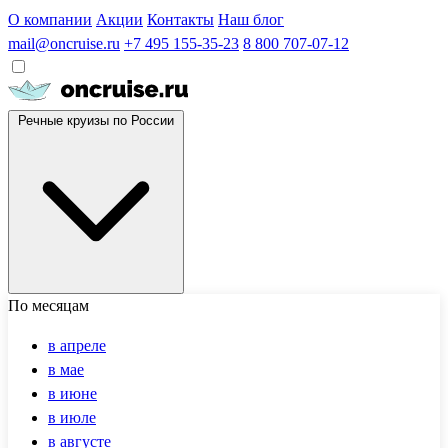
О компании
Акции
Контакты
Наш блог
mail@oncruise.ru
+7 495 155-35-23
8 800 707-07-12
Речные круизы по России
По месяцам
в апреле
в мае
в июне
в июле
в августе