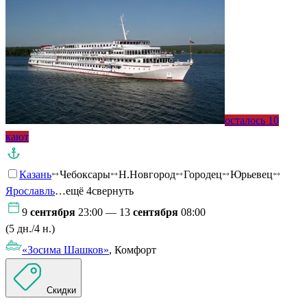
осталось 10
кают
Казань
Чебоксары
Н.Новгород
Городец
Юрьевец
Ярославль
…ещё 4
свернуть
9
сентября
23:00 — 13
сентября
08:00
(5 дн./4 н.)
«Зосима Шашков»
, Комфорт
Скидки