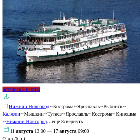
осталось 2 каюты
Нижний Новгород
Кострома
Ярославль
Рыбинск
Калязин
Мышкин
Тутаев
Ярославль
Кострома
Кинешма
Нижний Новгород
…ещё 8
свернуть
11
августа
13:00 — 17
августа
09:00
(7 дн./6 н.)