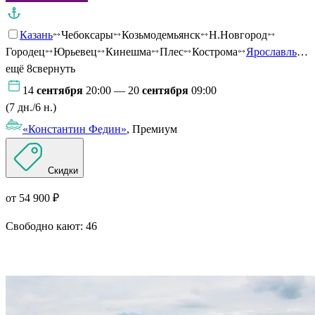
Казань
Чебоксары
Козьмодемьянск
Н.Новгород
Городец
Юрьевец
Кинешма
Плес
Кострома
Ярославль
…
ещё 8
свернуть
14
сентября
20:00 — 20
сентября
09:00
(7 дн./6 н.)
«Константин Федин»
, Премиум
Скидки
от 54 900 ₽
Свободно кают:
46
Подробнее о круизе