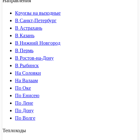
Направления
Круизы на выходные
В Санкт-Петербург
В Астрахань
В Казань
В Нижний Новгород
В Пермь
В Ростов-на-Дону
В Рыбинск
На Соловки
На Валаам
По Оке
По Енисею
По Лене
По Дону
По Волге
Теплоходы