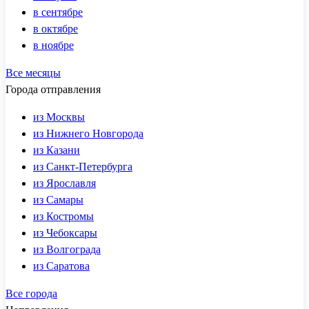
в сентябре
в октябре
в ноябре
Все месяцы
Города отправления
из Москвы
из Нижнего Новгорода
из Казани
из Санкт-Петербурга
из Ярославля
из Самары
из Костромы
из Чебоксары
из Волгограда
из Саратова
Все города