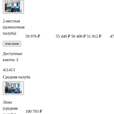
2
2-местная
(шлюпочная
палуба)
59 976 ₽
55 440 ₽
50 400 ₽
51 912 ₽
47
описание
Доступные
каюты:
2
411
413
Средняя палуба
4
Люкс
(средняя
100 793 ₽