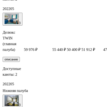
202
205
3
Делюкс
TWIN
(главная
палуба)
59 976 ₽
55 440 ₽
50 400 ₽
51 912 ₽
47
описание
Доступные
каюты:
2
202
205
Нижняя палуба
3