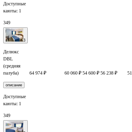
Доступные
каюты:
1
349
3
Делюкс
DBL
(средняя
палуба)
64 974 ₽
60 060 ₽
54 600 ₽
56 238 ₽
51
описание
Доступные
каюты:
1
349