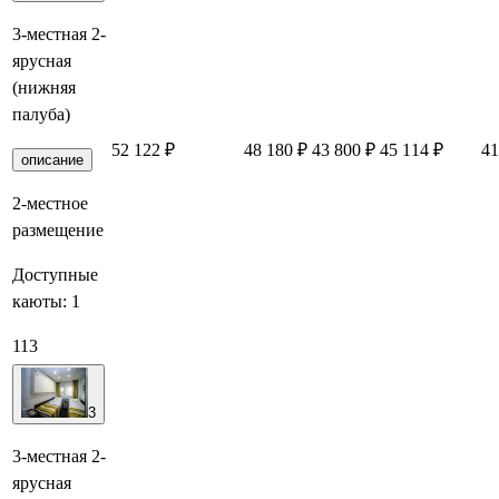
3-местная 2-
ярусная
(нижняя
палуба)
52 122 ₽
48 180 ₽
43 800 ₽
45 114 ₽
41
описание
2-местное
размещение
Доступные
каюты:
1
113
3
3-местная 2-
ярусная