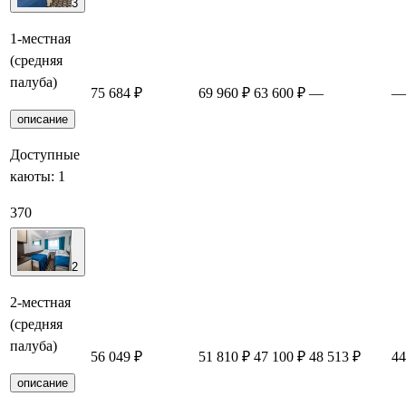
3
1-местная
(средняя
палуба)
75 684 ₽
69 960 ₽
63 600 ₽
—
—
описание
Доступные
каюты:
1
370
2
2-местная
(средняя
палуба)
56 049 ₽
51 810 ₽
47 100 ₽
48 513 ₽
44
описание