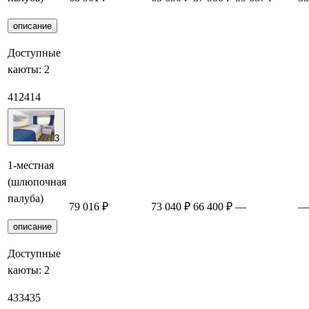
описание
Доступные
каюты:
2
412
414
3
1-местная
(шлюпочная
палуба)
79 016 ₽
73 040 ₽
66 400 ₽
—
—
описание
Доступные
каюты:
2
433
435