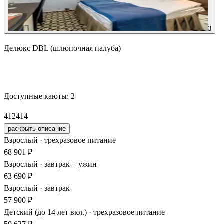
3
Делюкс DBL (шлюпочная палуба)
Забронировать
Доступные каюты:
2
412
414
раскрыть описание
Взрослый · трехразовое питание
68 901 ₽
Взрослый · завтрак + ужин
63 690 ₽
Взрослый · завтрак
57 900 ₽
Детский (до 14 лет вкл.) · трехразовое питание