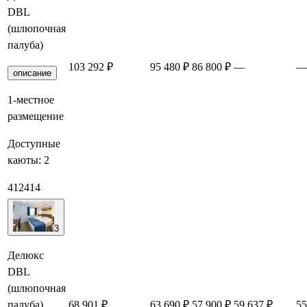
DBL
(шлюпочная
палуба)
103 292 ₽
95 480 ₽
86 800 ₽
—
—
описание
1-местное
размещение
Доступные
каюты:
2
412
414
3
Делюкс
DBL
(шлюпочная
палуба)
68 901 ₽
63 690 ₽
57 900 ₽
59 637 ₽
55