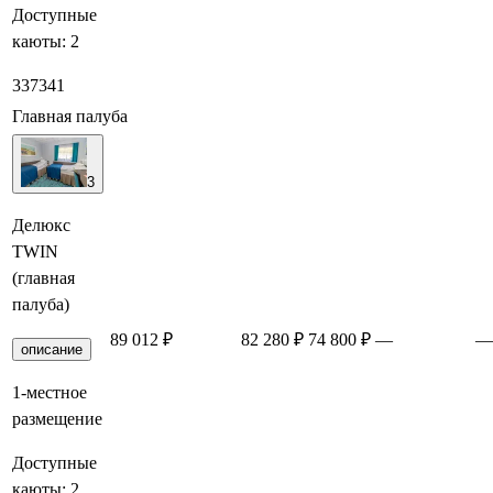
Доступные
каюты:
2
337
341
Главная палуба
3
Делюкс
TWIN
(главная
палуба)
89 012 ₽
82 280 ₽
74 800 ₽
—
—
описание
1-местное
размещение
Доступные
каюты:
2