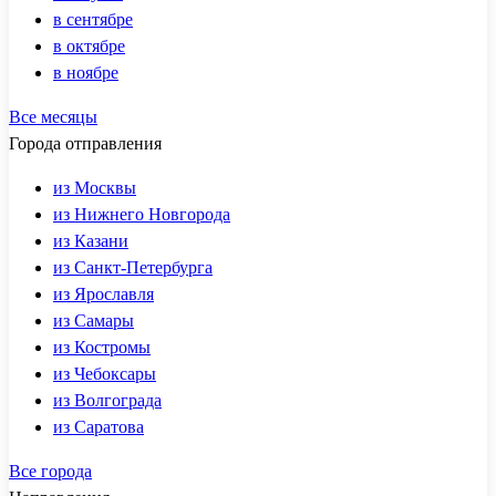
в сентябре
в октябре
в ноябре
Все месяцы
Города отправления
из Москвы
из Нижнего Новгорода
из Казани
из Санкт-Петербурга
из Ярославля
из Самары
из Костромы
из Чебоксары
из Волгограда
из Саратова
Все города