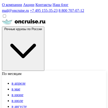
О компании
Акции
Контакты
Наш блог
mail@oncruise.ru
+7 495 155-35-23
8 800 707-07-12
Речные круизы по России
По месяцам
в апреле
в мае
в июне
в июле
в августе