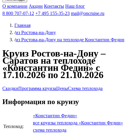
Чебоксары
Казань
Афанасий Никитин
О компании
В Нижний Новгород
из Волгограда
Акции
Октябрьская революция
Контакты
из Саратова
В Пермь
Наш блог
В Ростов-на-Дону
Все города
Константин
В
Рыбинск
Федин
8 800 707-07-12
Александр Свешников
На Соловки
+7 495 155-35-23
На Валаам
Иван
По Оке
mail@oncruise.ru
По Енисею
По Лене
По
Дону
Кулибин
По Волге
Кронштадт
Алдан
Павел
Главная
Миронов
А.С.Попов
Виссарион Белинский
Все теплоходы
/
из Ростова-на-Дону
/
из Ростова-на-Дону на теплоходе Константин Федин
Круиз Ростов-на-Дону –
Саратов на теплоходе
«Константин Федин» с
17.10.2026 по 21.10.2026
Скидки
Программа круиза
Цены
Схема теплохода
Информация по круизу
«Константин Федин»
все круизы теплохода «Константин Федин»
Теплоход:
схема теплохода