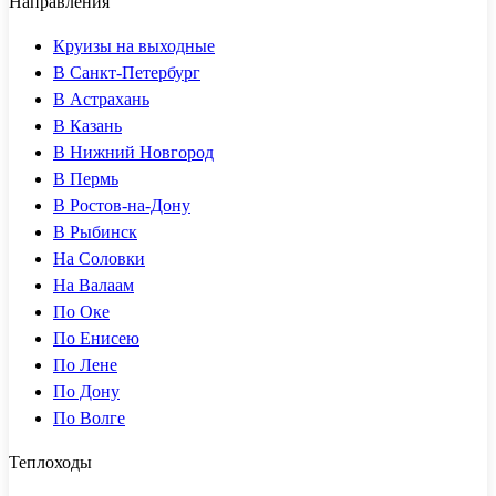
Направления
Круизы на выходные
В Санкт-Петербург
В Астрахань
В Казань
В Нижний Новгород
В Пермь
В Ростов-на-Дону
В Рыбинск
На Соловки
На Валаам
По Оке
По Енисею
По Лене
По Дону
По Волге
Теплоходы