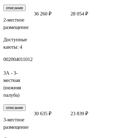
описание
36 260 ₽
28 054 ₽
Заброниро
2-местное
размещение
Доступные
каюты:
4
002
004
011
012
3А - 3-
местная
(нижняя
палуба)
описание
30 635 ₽
23 839 ₽
Заброниро
3-местное
размещение