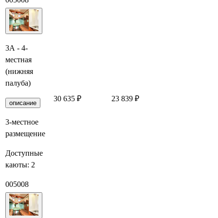
3А - 4-
местная
(нижняя
палуба)
30 635 ₽
23 839 ₽
Заброниро
описание
3-местное
размещение
Доступные
каюты:
2
005
008