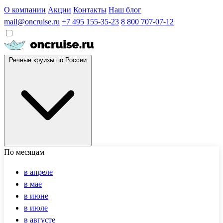
О компании
Акции
Контакты
Наш блог
mail@oncruise.ru
+7 495 155-35-23
8 800 707-07-12
Речные круизы по России
По месяцам
в апреле
в мае
в июне
в июле
в августе