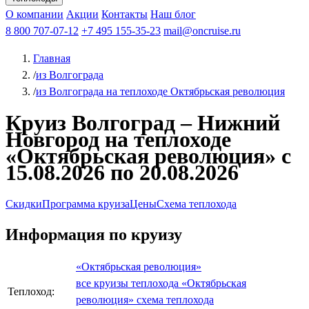
Чебоксары
Казань
Афанасий Никитин
О компании
В Нижний Новгород
из Волгограда
Акции
Октябрьская революция
Контакты
из Саратова
В Пермь
Наш блог
В Ростов-на-Дону
Все города
Константин
В
Рыбинск
Федин
8 800 707-07-12
Александр Свешников
На Соловки
+7 495 155-35-23
На Валаам
Иван
По Оке
mail@oncruise.ru
По Енисею
По Лене
По
Дону
Кулибин
По Волге
Кронштадт
Алдан
Павел
Главная
Миронов
А.С.Попов
Виссарион Белинский
Все теплоходы
/
из Волгограда
/
из Волгограда на теплоходе Октябрьская революция
Круиз Волгоград – Нижний
Новгород на теплоходе
«Октябрьская революция» с
15.08.2026 по 20.08.2026
Скидки
Программа круиза
Цены
Схема теплохода
Информация по круизу
«Октябрьская революция»
все круизы теплохода «Октябрьская
Теплоход:
революция»
схема теплохода