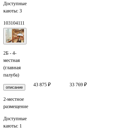
Доступные
каюты:
3
103
104
111
2Б - 4-
местная
(главная
палуба)
43 875 ₽
33 769 ₽
Заброниро
описание
2-местное
размещение
Доступные
каюты:
1