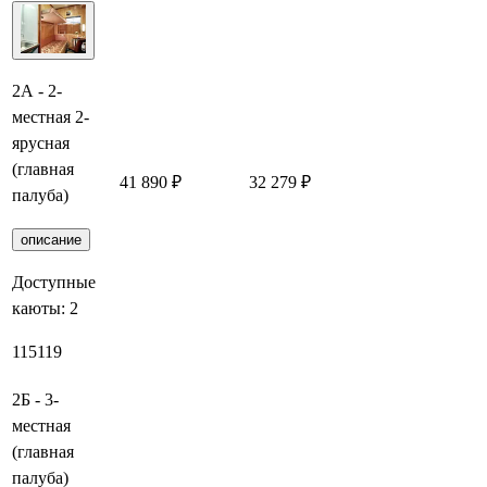
2А - 2-
местная 2-
ярусная
(главная
41 890 ₽
32 279 ₽
Заброниро
палуба)
описание
Доступные
каюты:
2
115
119
2Б - 3-
местная
(главная
палуба)