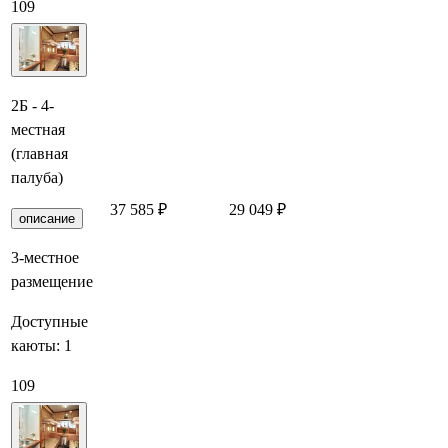
109
2Б - 4-
местная
(главная
палуба)
37 585 ₽
29 049 ₽
Заброниро
описание
3-местное
размещение
Доступные
каюты:
1
109