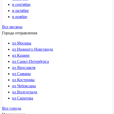
в сентябре
в октябре
в ноябре
Все месяцы
Города отправления
из Москвы
из Нижнего Новгорода
из Казани
из Санкт-Петербурга
из Ярославля
из Самары
из Костромы
из Чебоксары
из Волгограда
из Саратова
Все города