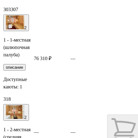
303
307
2
1 - 1-местная
(шлюпочная
палуба)
76 310 ₽
—
Заброниро
описание
Доступные
каюты:
1
318
2
1 - 2-местная
—
—
(средняя