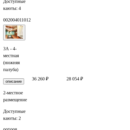
Доступные
каюты:
4
002
004
011
012
3А - 4-
местная
(нижняя
палуба)
36 260 ₽
28 054 ₽
Заброниро
описание
2-местное
размещение
Доступные
каюты:
2
005
008