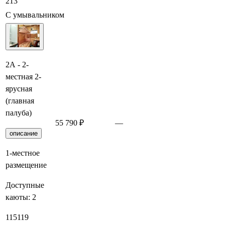
213
С умывальником
2А - 2-
местная 2-
ярусная
(главная
палуба)
55 790 ₽
—
Заброниро
описание
1-местное
размещение
Доступные
каюты:
2
115
119