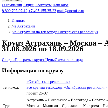
Афанасий Никитин
О компании
Акции
Октябрьская революция
Контакты
Наш блог
Константин Федин
8 800 707-07-12
+7 495 155-35-23
mail@oncruise.ru
Главная
/
из Астрахани
/
из Астрахани на теплоходе Октябрьская революция
Круиз Астрахань – Москва – 
31.08.2026 по 18.09.2026
Скидки
Программа круиза
Цены
Схема теплохода
Информация по круизу
«Октябрьская революция»
Теплоход:
все круизы теплохода «Октябрьская революция
проект 26-37
Астрахань – Никольское – Волгоград – Саратов 
Тур:
Москва – Мышкин – Ярославль – Кострома – Ниж