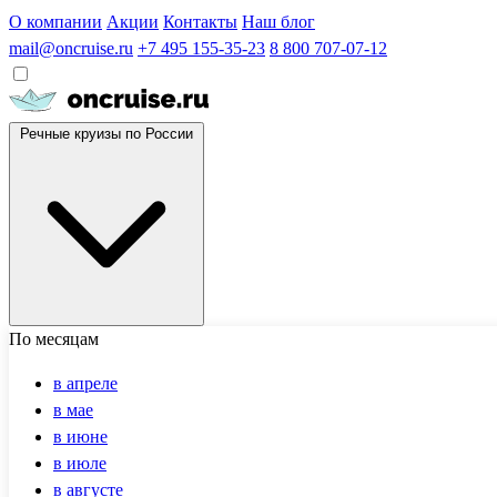
О компании
Акции
Контакты
Наш блог
mail@oncruise.ru
+7 495 155-35-23
8 800 707-07-12
Речные круизы по России
По месяцам
в апреле
в мае
в июне
в июле
в августе