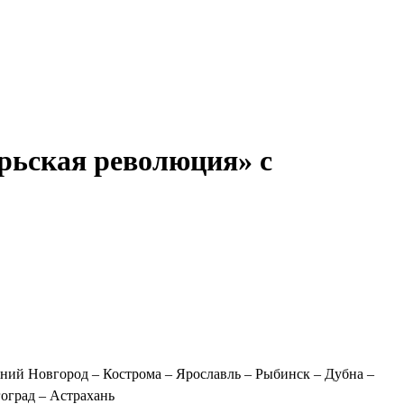
ронов
А.С.Попов
Виссарион Белинский
Все теплоходы
брьская революция» с
жний Новгород – Кострома – Ярославль – Рыбинск – Дубна –
оград – Астрахань