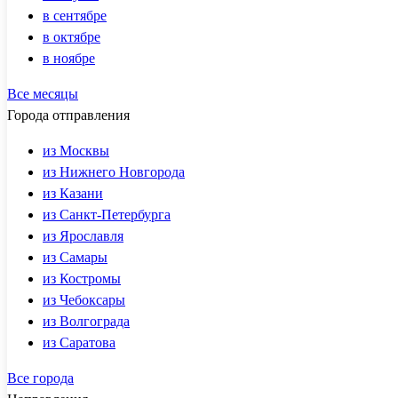
в сентябре
в октябре
в ноябре
Все месяцы
Города отправления
из Москвы
из Нижнего Новгорода
из Казани
из Санкт-Петербурга
из Ярославля
из Самары
из Костромы
из Чебоксары
из Волгограда
из Саратова
Все города