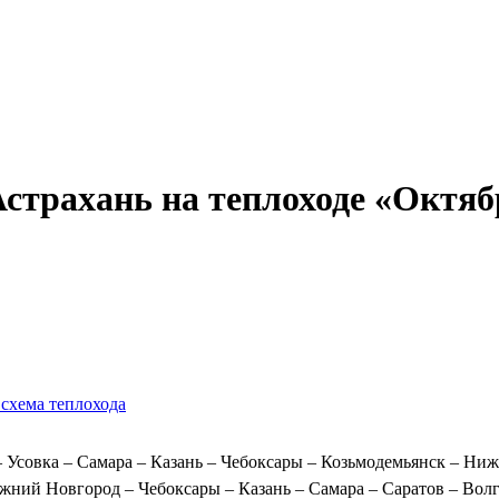
Александр Свешников
Иван Кулибин
Кронштадт
Алдан
Павел Ми
Астрахань на теплоходе «Октя
»
схема теплохода
– Усовка – Самара – Казань – Чебоксары – Козьмодемьянск – Ни
ний Новгород – Чебоксары – Казань – Самара – Саратов – Волг