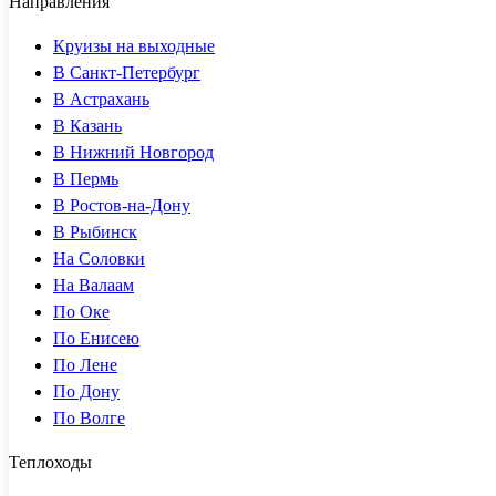
Направления
Круизы на выходные
В Санкт-Петербург
В Астрахань
В Казань
В Нижний Новгород
В Пермь
В Ростов-на-Дону
В Рыбинск
На Соловки
На Валаам
По Оке
По Енисею
По Лене
По Дону
По Волге
Теплоходы