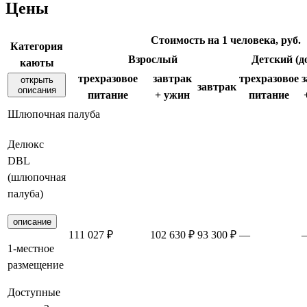
Цены
Стоимость на 1 человека, руб.
Категория
Взрослый
Детский (до
каюты
трехразовое
завтрак
трехразовое
открыть
завтрак
описания
питание
+ ужин
питание
Шлюпочная палуба
Делюкс
DBL
(шлюпочная
палуба)
описание
111 027 ₽
102 630 ₽
93 300 ₽
—
1-местное
размещение
Доступные