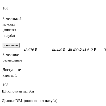
108
3-местная 2-
ярусная
(нижняя
палуба)
описание
48 076 ₽
44 440 ₽
40 400 ₽
41 612 ₽
3
3-местное
размещение
Доступные
каюты:
1
108
Шлюпочная палуба
Делюкс DBL (шлюпочная палуба)