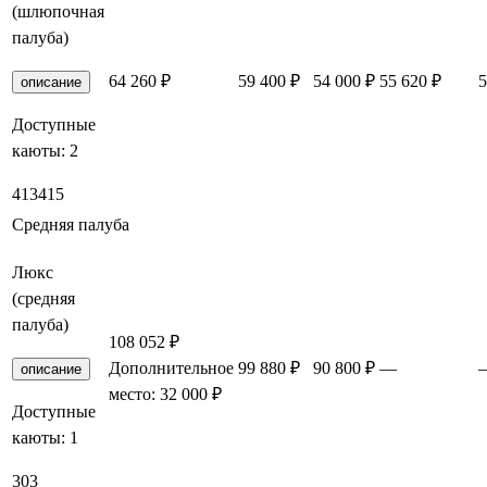
(шлюпочная
палуба)
64 260 ₽
59 400 ₽
54 000 ₽
55 620 ₽
5
описание
Доступные
каюты:
2
413
415
Средняя палуба
Люкс
(средняя
палуба)
108 052 ₽
Дополнительное
99 880 ₽
90 800 ₽
—
описание
место: 32 000 ₽
Доступные
каюты:
1
303