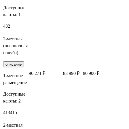
Доступные
каюты:
1
432
2-местная
(шлюпочная
палуба)
описание
96 271 ₽
88 990 ₽
80 900 ₽
—
1-местное
размещение
Доступные
каюты:
2
413
415
2-местная