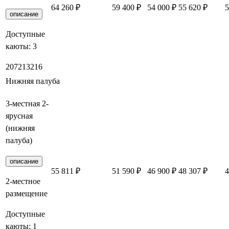
64 260 ₽
59 400 ₽
54 000 ₽
55 620 ₽
5
описание
Доступные
каюты:
3
207
213
216
Нижняя палуба
3-местная 2-
ярусная
(нижняя
палуба)
описание
55 811 ₽
51 590 ₽
46 900 ₽
48 307 ₽
4
2-местное
размещение
Доступные
каюты:
1