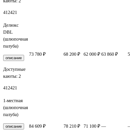
каюты:
2
412
421
Делюкс
DBL
(шлюпочная
палуба)
73 780 ₽
68 200 ₽
62 000 ₽
63 860 ₽
5
описание
Доступные
каюты:
2
412
421
1-местная
(шлюпочная
палуба)
84 609 ₽
78 210 ₽
71 100 ₽
—
описание