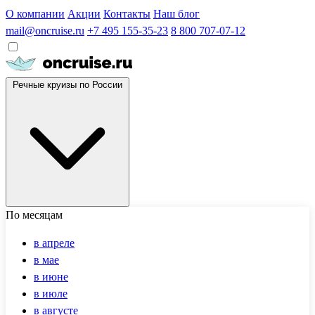
О компании
Акции
Контакты
Наш блог
mail@oncruise.ru
+7 495 155-35-23
8 800 707-07-12
Речные круизы по России
По месяцам
в апреле
в мае
в июне
в июле
в августе