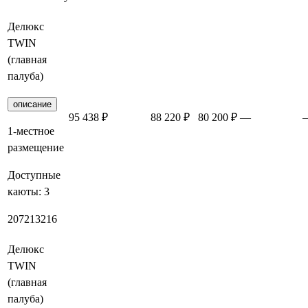
Делюкс
TWIN
(главная
палуба)
описание
95 438 ₽
88 220 ₽
80 200 ₽
—
1-местное
размещение
Доступные
каюты:
3
207
213
216
Делюкс
TWIN
(главная
палуба)