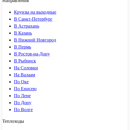
Направления
Круизы на выходные
В Санкт-Петербург
В Астрахань
В Казань
В Нижний Новгород
В Пермь
В Ростов-на-Дону
В Рыбинск
На Соловки
На Валаам
По Оке
По Енисею
По Лене
По Дону
По Волге
Теплоходы