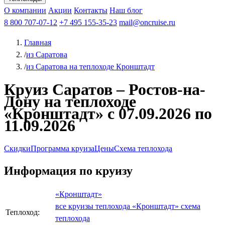
Чебоксары
Казань
Афанасий Никитин
О компании
В Нижний Новгород
из Волгограда
Акции
Октябрьская революция
Контакты
из Саратова
В Пермь
Наш блог
В Ростов-на-Дону
Все города
Константин
В
Рыбинск
Федин
8 800 707-07-12
Александр Свешников
На Соловки
+7 495 155-35-23
На Валаам
Иван
По Оке
mail@oncruise.ru
По Енисею
По Лене
По
Дону
Кулибин
По Волге
Кронштадт
Алдан
Павел
Главная
Миронов
А.С.Попов
Виссарион Белинский
Все теплоходы
/
из Саратова
/
из Саратова на теплоходе Кронштадт
Круиз Саратов – Ростов-на-
Дону на теплоходе
«Кронштадт» с 07.09.2026 по
11.09.2026
Скидки
Программа круиза
Цены
Схема теплохода
Информация по круизу
«Кронштадт»
все круизы теплохода «Кронштадт»
схема
Теплоход:
теплохода