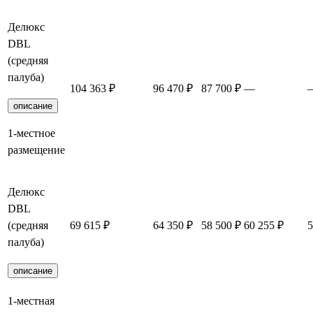
Делюкс
DBL
(средняя
палуба)
104 363 ₽
96 470 ₽
87 700 ₽
—
описание
1-местное
размещение
Делюкс
DBL
(средняя
69 615 ₽
64 350 ₽
58 500 ₽
60 255 ₽
5
палуба)
описание
1-местная