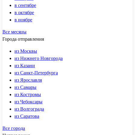
в сентябре
в октябре
в ноябре
Все месяцы
Города отправления
из Москвы
из Нижнего Новгорода
из Казани
из Санкт-Петербурга
из Ярославля
из Самары
из Костромы
из Чебоксары
из Волгограда
из Саратова
Все города