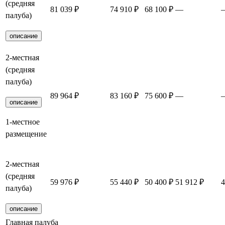
(средняя
81 039 ₽
74 910 ₽
68 100 ₽
—
палуба)
описание
2-местная
(средняя
палуба)
89 964 ₽
83 160 ₽
75 600 ₽
—
описание
1-местное
размещение
2-местная
(средняя
59 976 ₽
55 440 ₽
50 400 ₽
51 912 ₽
4
палуба)
описание
Главная палуба