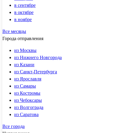
в сентябре
в октябре
в ноябре
Все месяцы
Города отправления
из Москвы
из Нижнего Новгорода
из Казани
из Санкт-Петербурга
из Ярославля
из Самары
из Костромы
из Чебоксары
из Волгограда
из Саратова
Все города