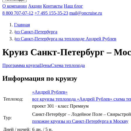
Афанасий Никитин
О компании
Акции
Октябрьская революция
Контакты
Наш блог
Константин Федин
8 800 707-07-12
+7 495 155-35-23
mail@oncruise.ru
Главная
/
из Санкт-Петербурга
/
из Санкт-Петербурга на теплоходе Андрей Рублев
Круиз Санкт-Петербург – Моск
Программа круиза
Цены
Схема теплохода
Информация по круизу
«Андрей Рублев»
Теплоход:
все круизы теплохода «Андрей Рублев»
схема те
проект 301
·
класс Премиум
Санкт-Петербург – Лодейное Поле – Свирьстрой
Тур:
похожие круизы из Санкт-Петербурга в Москву
Дней / ночей:
6 дн. / 5 н.