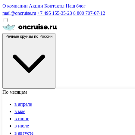
О компании
Акции
Контакты
Наш блог
mail@oncruise.ru
+7 495 155-35-23
8 800 707-07-12
Речные круизы по России
По месяцам
в апреле
в мае
в июне
в июле
в августе