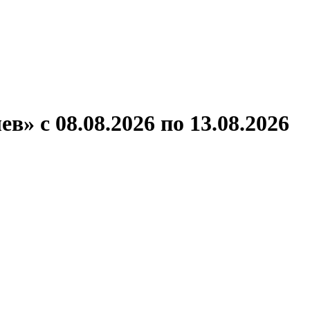
ронов
А.С.Попов
Виссарион Белинский
Все теплоходы
» с 08.08.2026 по 13.08.2026