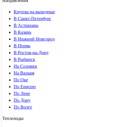
Направления
Круизы на выходные
В Санкт-Петербург
В Астрахань
В Казань
В Нижний Новгород
В Пермь
В Ростов-на-Дону
В Рыбинск
На Соловки
На Валаам
По Оке
По Енисею
По Лене
По Дону
По Волге
Теплоходы