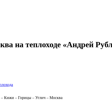
Александр Свешников
Иван Кулибин
Кронштадт
Алдан
Павел Ми
ва на теплоходе «Андрей Рублев
плохода
 – Кижи – Горицы – Углич – Москва