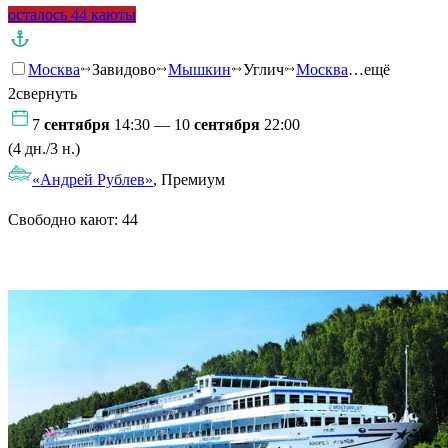
осталось 44 каюты
Москва
Завидово
Мышкин
Углич
Москва
…ещё
2
свернуть
7
сентября
14:30 — 10
сентября
22:00
(4 дн./3 н.)
«Андрей Рублев»
, Премиум
Свободно кают:
44
Подробнее о круизе