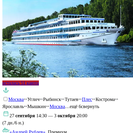
осталась 51 каюта
Москва
Углич
Рыбинск
Тутаев
Плес
Кострома
Ярославль
Мышкин
Москва
…ещё 6
свернуть
27
сентября
14:30 — 3
октября
20:00
(7 дн./6 н.)
«Андрей Рублев»
, Премиум