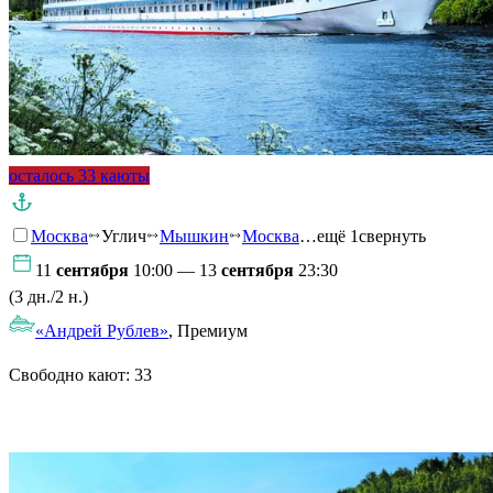
осталось 33 каюты
Москва
Углич
Мышкин
Москва
…ещё 1
свернуть
11
сентября
10:00 — 13
сентября
23:30
(3 дн./2 н.)
«Андрей Рублев»
, Премиум
Свободно кают:
33
Подробнее о круизе