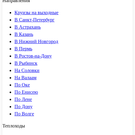
Направления
Круизы на выходные
В Санкт-Петербург
В Астрахань
В Казань
В Нижний Новгород
В Пермь
В Ростов-на-Дону
В Рыбинск
На Соловки
На Валаам
По Оке
По Енисею
По Лене
По Дону
По Волге
Теплоходы