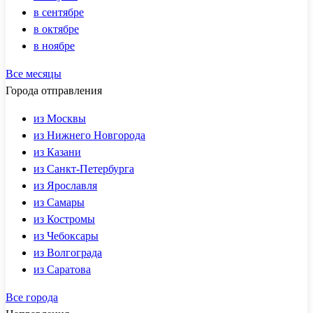
в сентябре
в октябре
в ноябре
Все месяцы
Города отправления
из Москвы
из Нижнего Новгорода
из Казани
из Санкт-Петербурга
из Ярославля
из Самары
из Костромы
из Чебоксары
из Волгограда
из Саратова
Все города