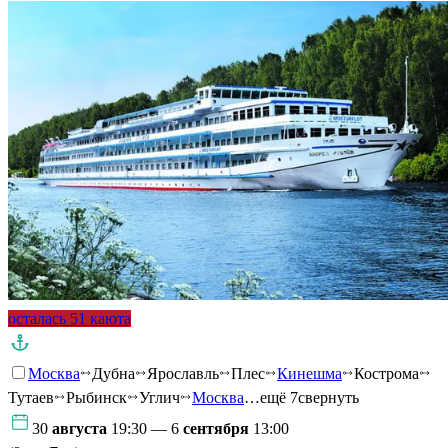
осталась 51 каюта
Москва
Дубна
Ярославль
Плес
Кинешма
Кострома
Тутаев
Рыбинск
Углич
Москва
…ещё 7
свернуть
30
августа
19:30 — 6
сентября
13:00