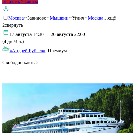
осталось 2 каюты
Москва
Завидово
Мышкин
Углич
Москва
…ещё
2
свернуть
17
августа
14:30 — 20
августа
22:00
(4 дн./3 н.)
«Андрей Рублев»
, Премиум
Свободно кают:
2
Подробнее о круизе