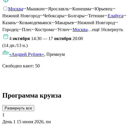
Москва
Мышкин
Ярославль
Кинешма
Юрьевец
Нижний Новгород
Чебоксары
Болгары
Тетюши
Елабуга
Казань
Козьмодемьянск
Макарьев
Нижний Новгород
Городец
Плес
Кострома
Углич
Москва
…ещё 16
свернуть
4
октября
14:30 — 17
октября
20:00
(14 дн./13 н.)
«Андрей Рублев»
, Премиум
Свободно кают:
50
Подробнее о круизе
Программа круиза
Развернуть все
1
День 1
15 июня 2026, пн