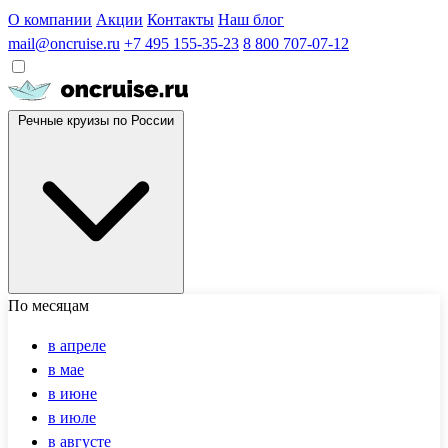
О компании
Акции
Контакты
Наш блог
mail@oncruise.ru
+7 495 155-35-23
8 800 707-07-12
Речные круизы по России
По месяцам
в апреле
в мае
в июне
в июле
в августе