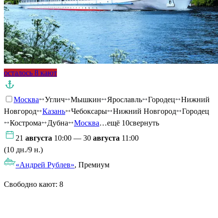
осталось 8 кают
Москва
Углич
Мышкин
Ярославль
Городец
Нижний
Новгород
Казань
Чебоксары
Нижний Новгород
Городец
Кострома
Дубна
Москва
…ещё 10
свернуть
21
августа
10:00 — 30
августа
11:00
(10 дн./9 н.)
«Андрей Рублев»
, Премиум
Свободно кают:
8
Подробнее о круизе