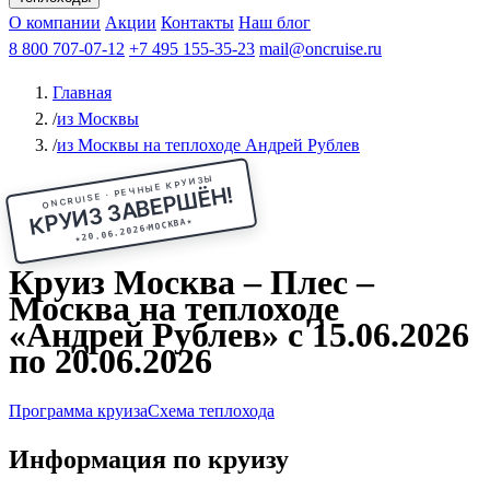
Чебоксары
Казань
Афанасий Никитин
О компании
В Нижний Новгород
из Волгограда
Акции
Октябрьская революция
Контакты
из Саратова
В Пермь
Наш блог
В Ростов-на-Дону
Все города
Константин
В
Рыбинск
Федин
8 800 707-07-12
Александр Свешников
На Соловки
+7 495 155-35-23
На Валаам
Иван
По Оке
mail@oncruise.ru
По Енисею
По Лене
По
Дону
Кулибин
По Волге
Кронштадт
Алдан
Павел
Главная
Миронов
А.С.Попов
Виссарион Белинский
Все теплоходы
/
из Москвы
/
из Москвы на теплоходе Андрей Рублев
ONCRUISE · РЕЧНЫЕ КРУИЗЫ
КРУИЗ ЗАВЕРШЁН!
★
МОСКВА
20.06.2026
★
Круиз Москва – Плес –
Москва на теплоходе
«Андрей Рублев» с 15.06.2026
по 20.06.2026
Программа круиза
Схема теплохода
Информация по круизу