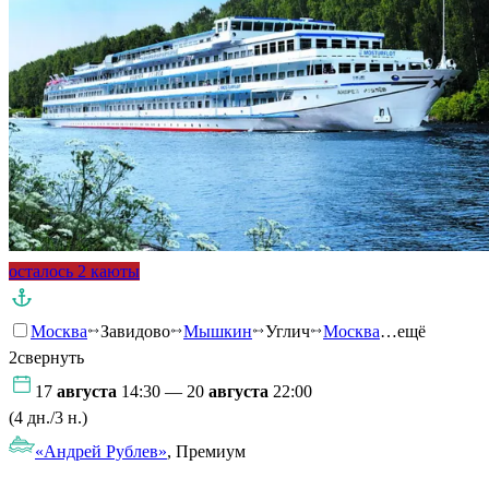
осталось 2 каюты
Москва
Завидово
Мышкин
Углич
Москва
…ещё
2
свернуть
17
августа
14:30 — 20
августа
22:00
(4 дн./3 н.)
«Андрей Рублев»
, Премиум