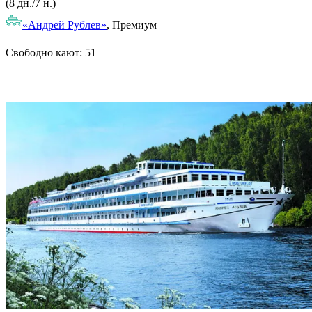
(8 дн./7 н.)
«Андрей Рублев»
, Премиум
Свободно кают:
51
Подробнее о круизе