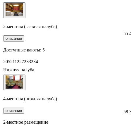
2-местная (главная палуба)
55 
описание
Доступные каюты:
5
205
211
227
233
234
Нижняя палуба
4-местная (нижняя палуба)
описание
58 
2-местное размещение