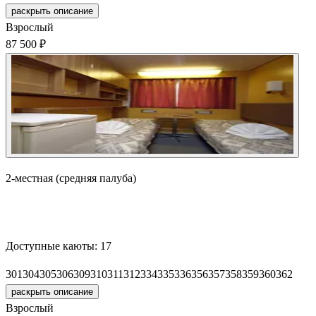
раскрыть описание
Взрослый
87 500 ₽
2-местная (средняя палуба)
Забронировать
Доступные каюты:
17
301
304
305
306
309
310
311
312
334
335
336
356
357
358
359
360
362
раскрыть описание
Взрослый