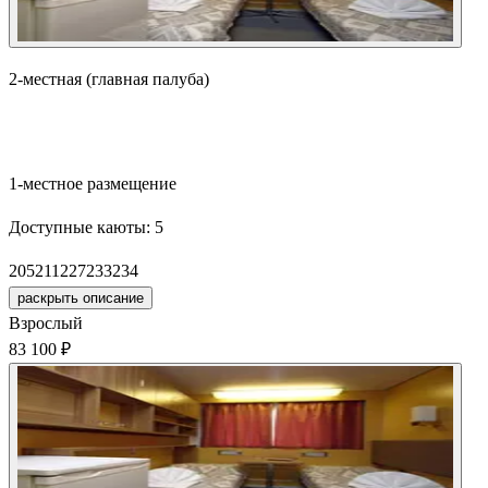
2-местная (главная палуба)
Забронировать
1-местное размещение
Доступные каюты:
5
205
211
227
233
234
раскрыть описание
Взрослый
83 100 ₽