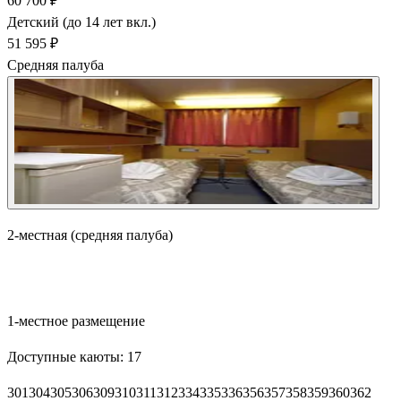
60 700 ₽
Детский (до 14 лет вкл.)
51 595 ₽
Средняя палуба
2-местная (средняя палуба)
Забронировать
1-местное размещение
Доступные каюты:
17
301
304
305
306
309
310
311
312
334
335
336
356
357
358
359
360
362