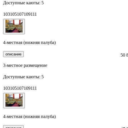
Доступные каюты:
5
103
105
107
109
111
4-местная (нижняя палуба)
описание
50 
3-местное размещение
Доступные каюты:
5
103
105
107
109
111
4-местная (нижняя палуба)