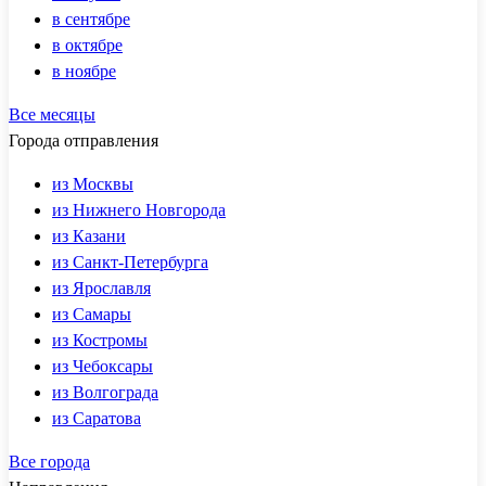
в сентябре
в октябре
в ноябре
Все месяцы
Города отправления
из Москвы
из Нижнего Новгорода
из Казани
из Санкт-Петербурга
из Ярославля
из Самары
из Костромы
из Чебоксары
из Волгограда
из Саратова
Все города