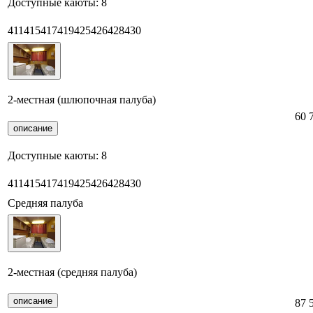
Доступные каюты:
8
411
415
417
419
425
426
428
430
2-местная (шлюпочная палуба)
60 
описание
Доступные каюты:
8
411
415
417
419
425
426
428
430
Средняя палуба
2-местная (средняя палуба)
описание
87 