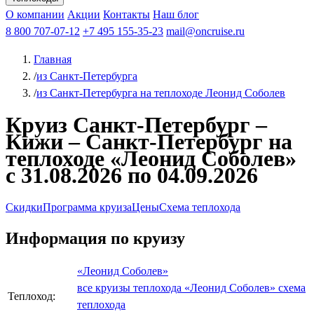
Чебоксары
Казань
Афанасий Никитин
О компании
В Нижний Новгород
из Волгограда
Акции
Октябрьская революция
Контакты
из Саратова
В Пермь
Наш блог
В Ростов-на-Дону
Все города
Константин
В
Рыбинск
Федин
8 800 707-07-12
Александр Свешников
На Соловки
+7 495 155-35-23
На Валаам
Иван
По Оке
mail@oncruise.ru
По Енисею
По Лене
По
Дону
Кулибин
По Волге
Кронштадт
Алдан
Павел
Главная
Миронов
А.С.Попов
Виссарион Белинский
Все теплоходы
/
из Санкт-Петербурга
/
из Санкт-Петербурга на теплоходе Леонид Соболев
Круиз Санкт-Петербург –
Кижи – Санкт-Петербург на
теплоходе «Леонид Соболев»
с 31.08.2026 по 04.09.2026
Скидки
Программа круиза
Цены
Схема теплохода
Информация по круизу
«Леонид Соболев»
все круизы теплохода «Леонид Соболев»
схема
Теплоход:
теплохода