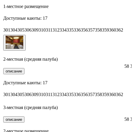
1-местное размещение
Доступные каюты:
17
301
304
305
306
309
310
311
312
334
335
336
356
357
358
359
360
362
2-местная (средняя палуба)
58 
описание
Доступные каюты:
17
301
304
305
306
309
310
311
312
334
335
336
356
357
358
359
360
362
3-местная (средняя палуба)
58 
описание
2-местное размещение