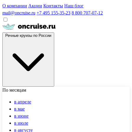
О компании
Акции
Контакты
Наш блог
mail@oncruise.ru
+7 495 155-35-23
8 800 707-07-12
Речные круизы по России
По месяцам
в апреле
в мае
в июне
в июле
в августе