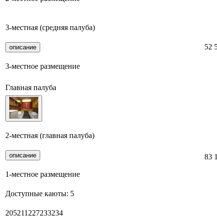
3-местная (средняя палуба)
52 
описание
3-местное размещение
Главная палуба
2-местная (главная палуба)
описание
83 
1-местное размещение
Доступные каюты:
5
205
211
227
233
234