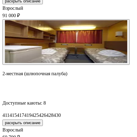
раскрыть описание
Взрослый
91 000 ₽
2-местная (шлюпочная палуба)
Забронировать
Доступные каюты:
8
411
415
417
419
425
426
428
430
раскрыть описание
Взрослый