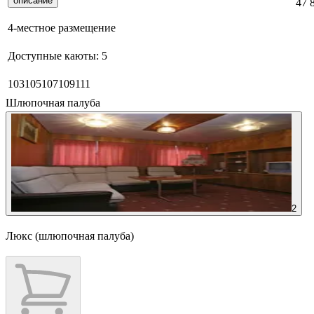
описание
47 
4-местное размещение
Доступные каюты:
5
103
105
107
109
111
Шлюпочная палуба
2
Люкс (шлюпочная палуба)