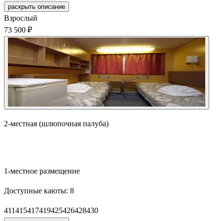
раскрыть описание
Взрослый
73 500 ₽
2-местная (шлюпочная палуба)
Забронировать
1-местное размещение
Доступные каюты:
8
411
415
417
419
425
426
428
430