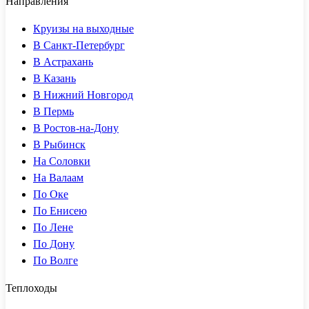
Направления
Круизы на выходные
В Санкт-Петербург
В Астрахань
В Казань
В Нижний Новгород
В Пермь
В Ростов-на-Дону
В Рыбинск
На Соловки
На Валаам
По Оке
По Енисею
По Лене
По Дону
По Волге
Теплоходы