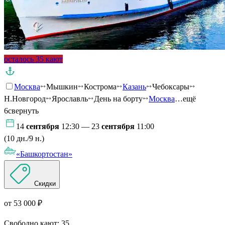
осталось 35 кают
Москва
Мышкин
Кострома
Казань
Чебоксары
Н.Новгород
Ярославль
День на борту
Москва
…ещё
6
свернуть
14
сентября
12:30 — 23
сентября
11:00
(10 дн./9 н.)
«Башкортостан»
Скидки
от 53 000 ₽
Свободно кают:
35