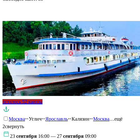
Подробнее о круизе
осталось 52 каюты
Москва
Углич
Ярославль
Калязин
Москва
…ещё
2
свернуть
23
сентября
16:00 — 27
сентября
09:00