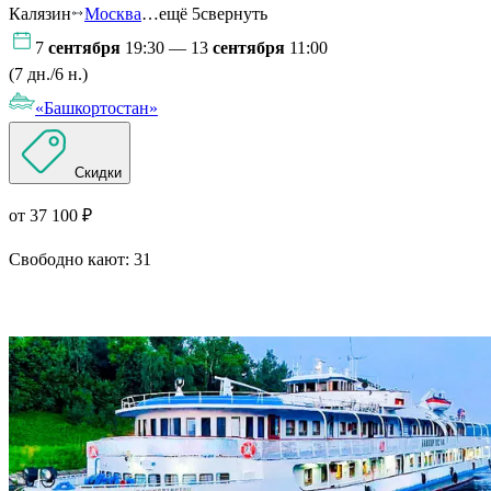
Калязин
Москва
…ещё 5
свернуть
7
сентября
19:30 — 13
сентября
11:00
(7 дн./6 н.)
«Башкортостан»
Скидки
от 37 100 ₽
Свободно кают:
31
Подробнее о круизе