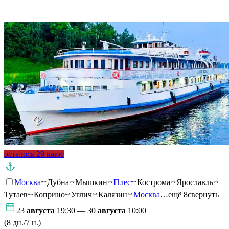
Подробнее о круизе
осталось 29 кают
Москва
Дубна
Мышкин
Плес
Кострома
Ярославль
Тутаев
Коприно
Углич
Калязин
Москва
…ещё 8
свернуть
23
августа
19:30 — 30
августа
10:00
(8 дн./7 н.)