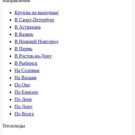
Направления
Круизы на выходные
В Санкт-Петербург
В Астрахань
В Казань
В Нижний Новгород
В Пермь
В Ростов-на-Дону
В Рыбинск
На Соловки
На Валаам
По Оке
По Енисею
По Лене
По Дону
По Волге
Теплоходы