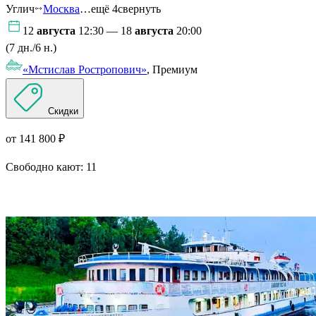
Углич
Москва
…ещё 4
свернуть
12
августа
12:30 — 18
августа
20:00
(7 дн./6 н.)
«Мстислав Ростропович»
, Премиум
Скидки
от 141 800 ₽
Свободно кают:
11
Подробнее о круизе