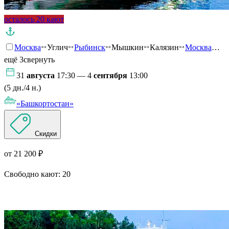
осталось 20 кают
Москва
Углич
Рыбинск
Мышкин
Калязин
Москва
…
ещё 3
свернуть
31
августа
17:30 — 4
сентября
13:00
(5 дн./4 н.)
«Башкортостан»
Скидки
от 21 200 ₽
Свободно кают:
20
Подробнее о круизе