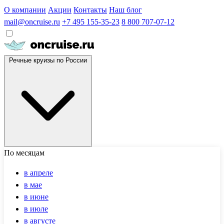
О компании
Акции
Контакты
Наш блог
mail@oncruise.ru
+7 495 155-35-23
8 800 707-07-12
Речные круизы по России
По месяцам
в апреле
в мае
в июне
в июле
в августе