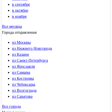
в сентябре
в октябре
в ноябре
Все месяцы
Города отправления
из Москвы
из Нижнего Новгорода
из Казани
из Санкт-Петербурга
из Ярославля
из Самары
из Костромы
из Чебоксары
из Волгограда
из Саратова
Все города