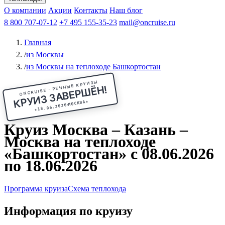
Чебоксары
Казань
Афанасий Никитин
О компании
В Нижний Новгород
из Волгограда
Акции
Октябрьская революция
Контакты
из Саратова
В Пермь
Наш блог
В Ростов-на-Дону
Все города
Константин
В
Рыбинск
Федин
8 800 707-07-12
Александр Свешников
На Соловки
+7 495 155-35-23
На Валаам
Иван
По Оке
mail@oncruise.ru
По Енисею
По Лене
По
Дону
Кулибин
По Волге
Кронштадт
Алдан
Павел
Главная
Миронов
А.С.Попов
Виссарион Белинский
Все теплоходы
/
из Москвы
/
из Москвы на теплоходе Башкортостан
ONCRUISE · РЕЧНЫЕ КРУИЗЫ
КРУИЗ ЗАВЕРШЁН!
★
МОСКВА
18.06.2026
★
Круиз Москва – Казань –
Москва на теплоходе
«Башкортостан» с 08.06.2026
по 18.06.2026
Программа круиза
Схема теплохода
Информация по круизу