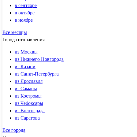
в сентябре
в октябре
в ноябре
Все месяцы
Города отправления
из Москвы
из Нижнего Новгорода
из Казани
из Санкт-Петербурга
из Ярославля
из Самары
из Костромы
из Чебоксары
из Волгограда
из Саратова
Все города