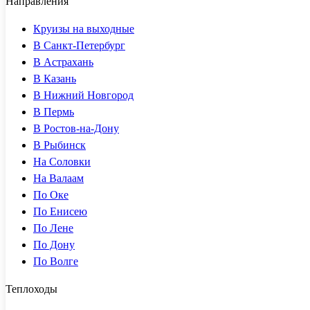
Направления
Круизы на выходные
В Санкт-Петербург
В Астрахань
В Казань
В Нижний Новгород
В Пермь
В Ростов-на-Дону
В Рыбинск
На Соловки
На Валаам
По Оке
По Енисею
По Лене
По Дону
По Волге
Теплоходы