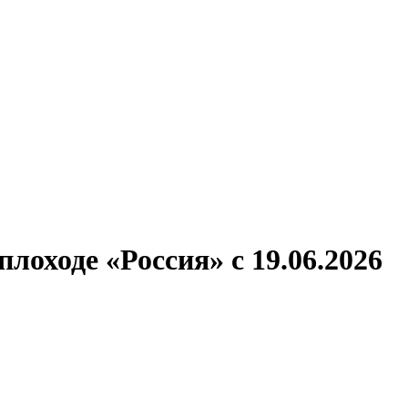
ронов
А.С.Попов
Виссарион Белинский
Все теплоходы
оходе «Россия» с 19.06.2026