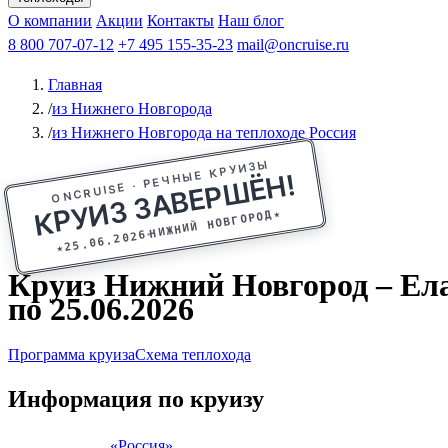
Афанасий Никитин
О компании
Акции
Октябрьская революция
Контакты
Наш блог
Константин Федин
8 800 707-07-12
+7 495 155-35-23
mail@oncruise.ru
Главная
/
из Нижнего Новгорода
/
из Нижнего Новгорода на теплоходе Россия
ONCRUISE · РЕЧНЫЕ КРУИЗЫ
КРУИЗ ЗАВЕРШЁН!
★
НИЖНИЙ НОВГОРОД
25.06.2026
★
Круиз Нижний Новгород – Елаб
по 25.06.2026
Программа круиза
Схема теплохода
Информация по круизу
«Россия»