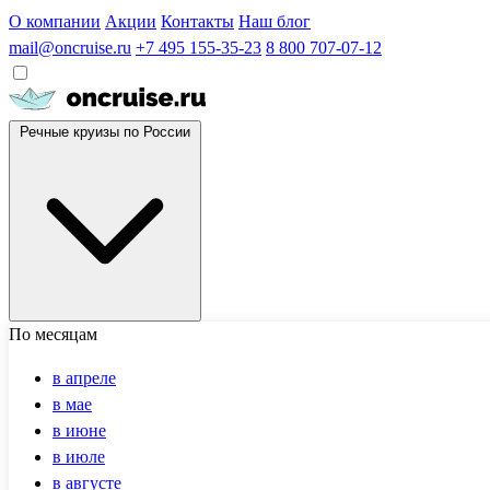
О компании
Акции
Контакты
Наш блог
mail@oncruise.ru
+7 495 155-35-23
8 800 707-07-12
Речные круизы по России
По месяцам
в апреле
в мае
в июне
в июле
в августе