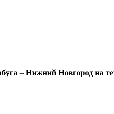
Александр Свешников
Иван Кулибин
Кронштадт
Алдан
Павел Ми
уга – Нижний Новгород на тепл