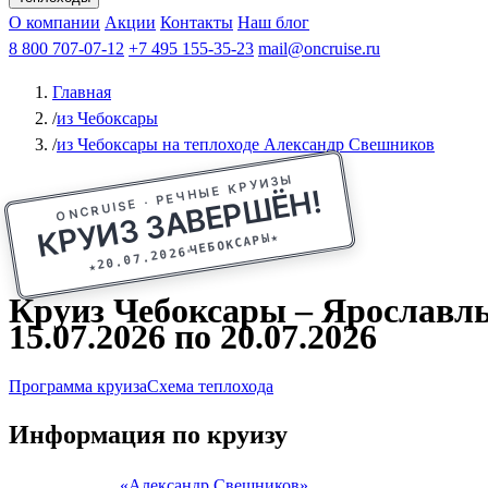
Афанасий Никитин
О компании
Акции
Октябрьская революция
Контакты
Наш блог
Константин Федин
8 800 707-07-12
+7 495 155-35-23
mail@oncruise.ru
Главная
/
из Чебоксары
/
из Чебоксары на теплоходе Александр Свешников
ONCRUISE · РЕЧНЫЕ КРУИЗЫ
КРУИЗ ЗАВЕРШЁН!
★
ЧЕБОКСАРЫ
20.07.2026
★
Круиз Чебоксары – Ярославль
15.07.2026 по 20.07.2026
Программа круиза
Схема теплохода
Информация по круизу
«Александр Свешников»