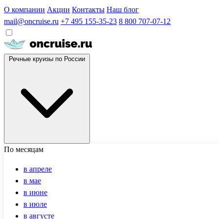
О компании
Акции
Контакты
Наш блог
mail@oncruise.ru
+7 495 155-35-23
8 800 707-07-12
Речные круизы по России
По месяцам
в апреле
в мае
в июне
в июле
в августе