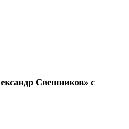
ронов
А.С.Попов
Виссарион Белинский
Все теплоходы
лександр Свешников» с