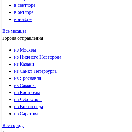
в сентябре
в октябре
в ноябре
Все месяцы
Города отправления
из Москвы
из Нижнего Новгорода
из Казани
из Санкт-Петербурга
из Ярославля
из Самары
из Костромы
из Чебоксары
из Волгограда
из Саратова
Все города