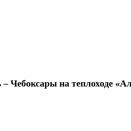
Александр Свешников
Иван Кулибин
Кронштадт
Алдан
Павел Ми
 – Чебоксары на теплоходе «А