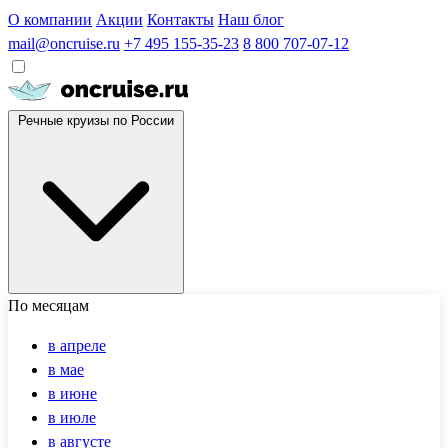
О компании
Акции
Контакты
Наш блог
mail@oncruise.ru
+7 495 155-35-23
8 800 707-07-12
Речные круизы по России
По месяцам
в апреле
в мае
в июне
в июле
в августе