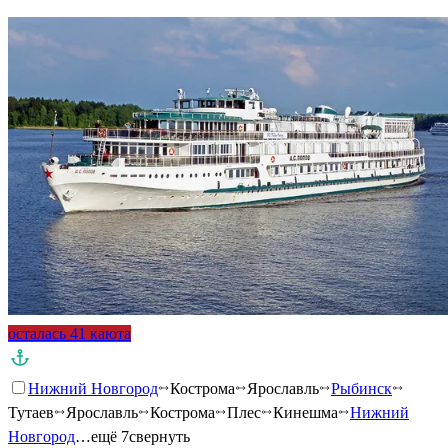
осталась 41 каюта
Нижний Новгород
Кострома
Ярославль
Рыбинск
Тутаев
Ярославль
Кострома
Плес
Кинешма
Нижний
Новгород
…ещё 7
свернуть