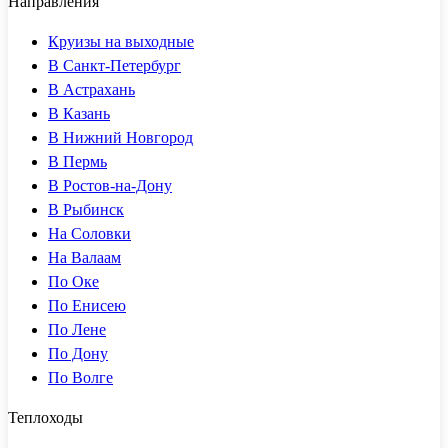
Направления
Круизы на выходные
В Санкт-Петербург
В Астрахань
В Казань
В Нижний Новгород
В Пермь
В Ростов-на-Дону
В Рыбинск
На Соловки
На Валаам
По Оке
По Енисею
По Лене
По Дону
По Волге
Теплоходы