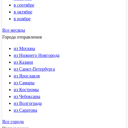
в сентябре
в октябре
в ноябре
Все месяцы
Города отправления
из Москвы
из Нижнего Новгорода
из Казани
из Санкт-Петербурга
из Ярославля
из Самары
из Костромы
из Чебоксары
из Волгограда
из Саратова
Все города