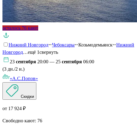
осталось 76 кают
Нижний Новгород
Чебоксары
Козьмодемьянск
Нижний
Новгород
…ещё 1
свернуть
23
сентября
20:00 — 25
сентября
06:00
(3 дн./2 н.)
«А.С.Попов»
Скидки
от 17 924 ₽
Свободно кают:
76
Подробнее о круизе