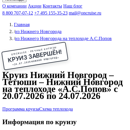
Чебоксары
Казань
Афанасий Никитин
О компании
В Нижний Новгород
из Волгограда
Акции
Октябрьская революция
Контакты
из Саратова
В Пермь
Наш блог
В Ростов-на-Дону
Все города
Константин
В
Рыбинск
Федин
8 800 707-07-12
Александр Свешников
На Соловки
+7 495 155-35-23
На Валаам
Иван
По Оке
mail@oncruise.ru
По Енисею
По Лене
По
Дону
Кулибин
По Волге
Кронштадт
Алдан
Павел
Главная
Миронов
А.С.Попов
Виссарион Белинский
Все теплоходы
/
из Нижнего Новгорода
/
из Нижнего Новгорода на теплоходе А.С.Попов
ONCRUISE · РЕЧНЫЕ КРУИЗЫ
КРУИЗ ЗАВЕРШЁН!
★
НИЖНИЙ НОВГОРОД
24.07.2026
★
Круиз Нижний Новгород –
Тетюши – Нижний Новгород
на теплоходе «А.С.Попов» с
20.07.2026 по 24.07.2026
Программа круиза
Схема теплохода
Информация по круизу