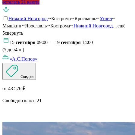
осталась 21 каюта
Нижний Новгород
Кострома
Ярославль
Углич
Мышкин
Ярославль
Кострома
Нижний Новгород
…ещё
5
свернуть
15
сентября
09:00 — 19
сентября
14:00
(5 дн./4 н.)
«А.С.Попов»
Скидки
от 43 576 ₽
Свободно кают:
21
Подробнее о круизе