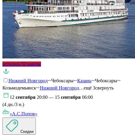
осталось 52 каюты
Нижний Новгород
Чебоксары
Казань
Чебоксары
Козьмодемьянск
Нижний Новгород
…ещё 3
свернуть
12
сентября
20:00 — 15
сентября
06:00
(4 дн./3 н.)
«А.С.Попов»
Скидки