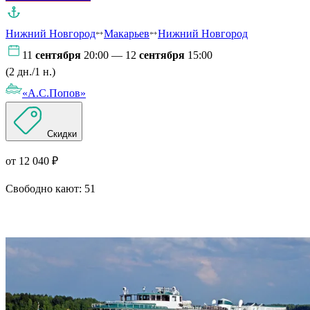
Нижний Новгород
Макарьев
Нижний Новгород
11
сентября
20:00 — 12
сентября
15:00
(2 дн./1 н.)
«А.С.Попов»
Скидки
от 12 040 ₽
Свободно кают:
51
Подробнее о круизе