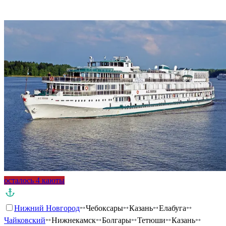
осталось 4 каюты
Нижний Новгород
Чебоксары
Казань
Елабуга
Чайковский
Нижнекамск
Болгары
Тетюши
Казань