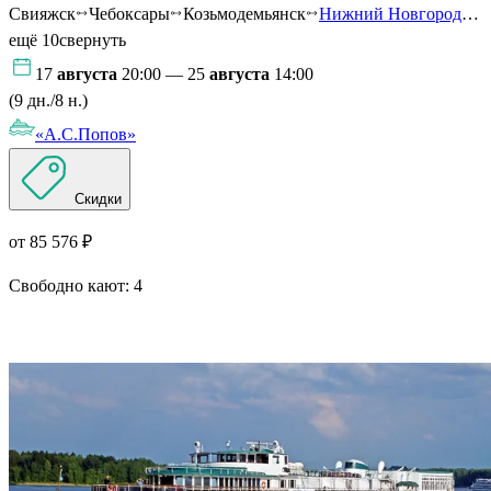
Свияжск
Чебоксары
Козьмодемьянск
Нижний Новгород
…
ещё 10
свернуть
17
августа
20:00 — 25
августа
14:00
(9 дн./8 н.)
«А.С.Попов»
Скидки
от 85 576 ₽
Свободно кают:
4
Подробнее о круизе