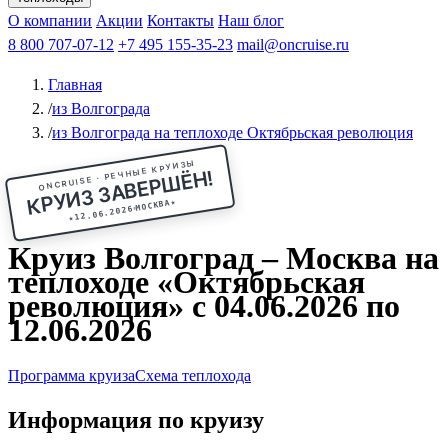
Чебоксары
Казань
Афанасий Никитин
О компании
В Нижний Новгород
из Волгограда
Акции
Октябрьская революция
Контакты
из Саратова
В Пермь
Наш блог
В Ростов-на-Дону
Все города
Константин
В
Рыбинск
Федин
8 800 707-07-12
Александр Свешников
На Соловки
+7 495 155-35-23
На Валаам
Иван
По Оке
mail@oncruise.ru
По Енисею
По Лене
По
Дону
Кулибин
По Волге
Кронштадт
Алдан
Павел
Главная
Миронов
А.С.Попов
Виссарион Белинский
Все теплоходы
/
из Волгограда
/
из Волгограда на теплоходе Октябрьская революция
ONCRUISE · РЕЧНЫЕ КРУИЗЫ
КРУИЗ ЗАВЕРШЁН!
★
МОСКВА
12.06.2026
★
Круиз Волгоград – Москва на
теплоходе «Октябрьская
революция» с 04.06.2026 по
12.06.2026
Программа круиза
Схема теплохода
Информация по круизу