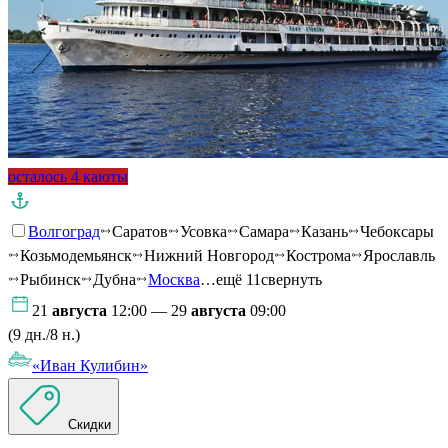
осталось 4 каюты
Волгоград
Саратов
Усовка
Самара
Казань
Чебоксары
Козьмодемьянск
Нижний Новгород
Кострома
Ярославль
Рыбинск
Дубна
Москва
…ещё 11
свернуть
21
августа
12:00 — 29
августа
09:00
(9 дн./8 н.)
«Иван Кулибин»
Скидки