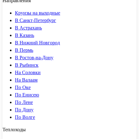
Направления
Круизы на выходные
В Санкт-Петербург
В Астрахань
В Казань
В Нижний Новгород
В Пермь
В Ростов-на-Дону
В Рыбинск
На Соловки
На Валаам
По Оке
По Енисею
По Лене
По Дону
По Волге
Теплоходы