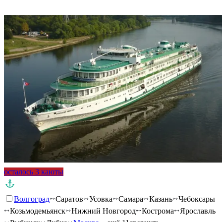
Подробнее о круизе
осталось 3 каюты
Волгоград
Саратов
Усовка
Самара
Казань
Чебоксары
Козьмодемьянск
Нижний Новгород
Кострома
Ярославль