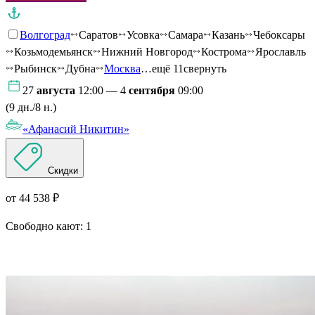
Волгоград
Саратов
Усовка
Самара
Казань
Чебоксары
Козьмодемьянск
Нижний Новгород
Кострома
Ярославль
Рыбинск
Дубна
Москва
…ещё 11
свернуть
27
августа
12:00 — 4
сентября
09:00
(9 дн./8 н.)
«Афанасий Никитин»
Скидки
от 44 538 ₽
Свободно кают:
1
Подробнее о круизе