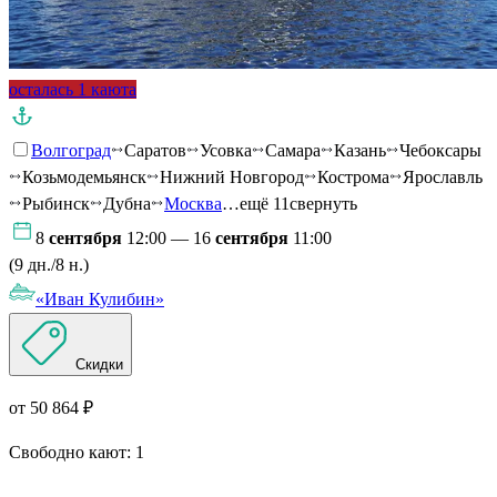
осталась 1 каюта
Волгоград
Саратов
Усовка
Самара
Казань
Чебоксары
Козьмодемьянск
Нижний Новгород
Кострома
Ярославль
Рыбинск
Дубна
Москва
…ещё 11
свернуть
8
сентября
12:00 — 16
сентября
11:00
(9 дн./8 н.)
«Иван Кулибин»
Скидки
от 50 864 ₽
Свободно кают:
1