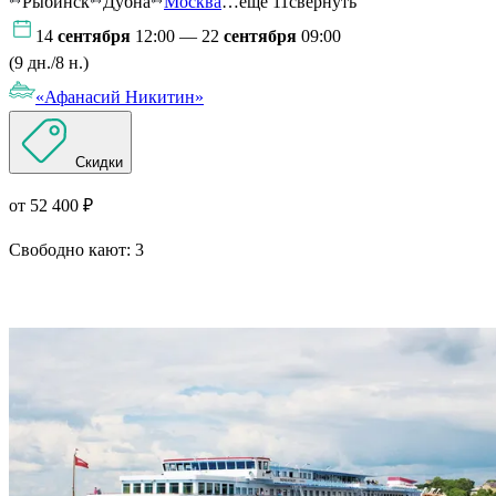
Рыбинск
Дубна
Москва
…ещё 11
свернуть
14
сентября
12:00 — 22
сентября
09:00
(9 дн./8 н.)
«Афанасий Никитин»
Скидки
от 52 400 ₽
Свободно кают:
3
Подробнее о круизе