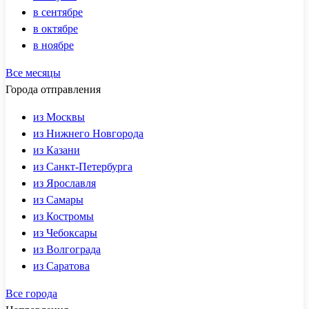
в сентябре
в октябре
в ноябре
Все месяцы
Города отправления
из Москвы
из Нижнего Новгорода
из Казани
из Санкт-Петербурга
из Ярославля
из Самары
из Костромы
из Чебоксары
из Волгограда
из Саратова
Все города