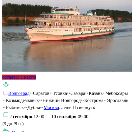
осталась 1 каюта
Волгоград
Саратов
Усовка
Самара
Казань
Чебоксары
Козьмодемьянск
Нижний Новгород
Кострома
Ярославль
Рыбинск
Дубна
Москва
…ещё 11
свернуть
2
сентября
12:00 — 10
сентября
09:00
(9 дн./8 н.)