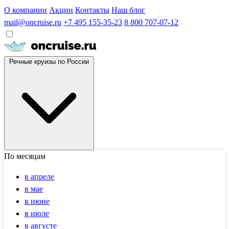
О компании
Акции
Контакты
Наш блог
mail@oncruise.ru
+7 495 155-35-23
8 800 707-07-12
Речные круизы по России
По месяцам
в апреле
в мае
в июне
в июле
в августе