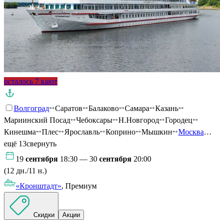
осталось 7 кают
Волгоград
Саратов
Балаково
Самара
Казань
Мариинский Посад
Чебоксары
Н.Новгород
Городец
Кинешма
Плес
Ярославль
Коприно
Мышкин
Москва
…
ещё 13
свернуть
19
сентября
18:30 — 30
сентября
20:00
(12 дн./11 н.)
«Кронштадт»
, Премиум
Скидки
Акции