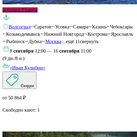
осталась 1 каюта
Волгоград
Саратов
Усовка
Самара
Казань
Чебоксары
Козьмодемьянск
Нижний Новгород
Кострома
Ярославль
Рыбинск
Дубна
Москва
…ещё 11
свернуть
8
сентября
12:00 — 16
сентября
11:00
(9 дн./8 н.)
«Иван Кулибин»
Скидки
от 50 864 ₽
Свободно кают:
1
Подробнее о круизе