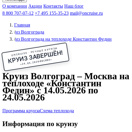
Чебоксары
Казань
Афанасий Никитин
О компании
В Нижний Новгород
из Волгограда
Акции
Октябрьская революция
Контакты
из Саратова
В Пермь
Наш блог
В Ростов-на-Дону
Все города
Константин
В
Рыбинск
Федин
8 800 707-07-12
Александр Свешников
На Соловки
+7 495 155-35-23
На Валаам
Иван
По Оке
mail@oncruise.ru
По Енисею
По Лене
По
Дону
Кулибин
По Волге
Кронштадт
Алдан
Павел
Главная
Миронов
А.С.Попов
Виссарион Белинский
Все теплоходы
/
из Волгограда
/
из Волгограда на теплоходе Константин Федин
ONCRUISE · РЕЧНЫЕ КРУИЗЫ
КРУИЗ ЗАВЕРШЁН!
★
МОСКВА
24.05.2026
★
Круиз Волгоград – Москва на
теплоходе «Константин
Федин» с 14.05.2026 по
24.05.2026
Программа круиза
Схема теплохода
Информация по круизу