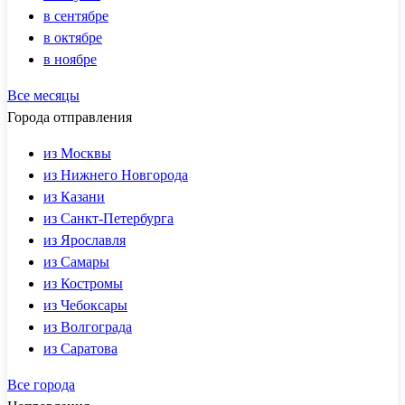
в сентябре
в октябре
в ноябре
Все месяцы
Города отправления
из Москвы
из Нижнего Новгорода
из Казани
из Санкт-Петербурга
из Ярославля
из Самары
из Костромы
из Чебоксары
из Волгограда
из Саратова
Все города