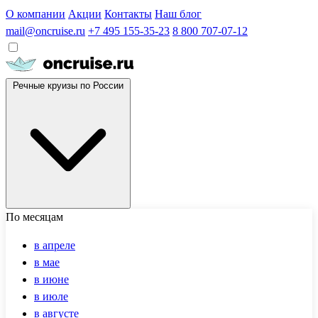
О компании
Акции
Контакты
Наш блог
mail@oncruise.ru
+7 495 155-35-23
8 800 707-07-12
Речные круизы по России
По месяцам
в апреле
в мае
в июне
в июле
в августе