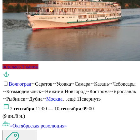
осталась 1 каюта
Волгоград
Саратов
Усовка
Самара
Казань
Чебоксары
Козьмодемьянск
Нижний Новгород
Кострома
Ярославль
Рыбинск
Дубна
Москва
…ещё 11
свернуть
2
сентября
12:00 — 10
сентября
09:00
(9 дн./8 н.)
«Октябрьская революция»