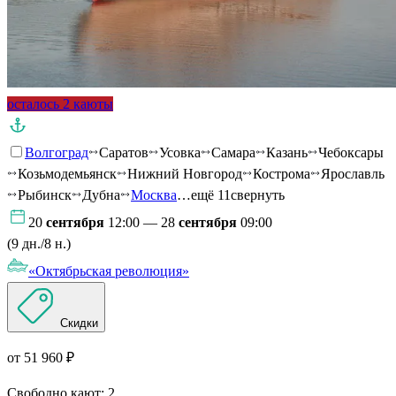
осталось 2 каюты
Волгоград
Саратов
Усовка
Самара
Казань
Чебоксары
Козьмодемьянск
Нижний Новгород
Кострома
Ярославль
Рыбинск
Дубна
Москва
…ещё 11
свернуть
20
сентября
12:00 — 28
сентября
09:00
(9 дн./8 н.)
«Октябрьская революция»
Скидки
от 51 960 ₽
Свободно кают:
2