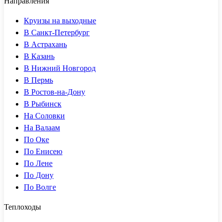
Направления
Круизы на выходные
В Санкт-Петербург
В Астрахань
В Казань
В Нижний Новгород
В Пермь
В Ростов-на-Дону
В Рыбинск
На Соловки
На Валаам
По Оке
По Енисею
По Лене
По Дону
По Волге
Теплоходы