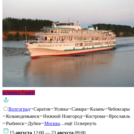
осталось 7 кают
Волгоград
Саратов
Усовка
Самара
Казань
Чебоксары
Козьмодемьянск
Нижний Новгород
Кострома
Ярославль
Рыбинск
Дубна
Москва
…ещё 11
свернуть
15
августа
12:00 — 23
августа
09:00