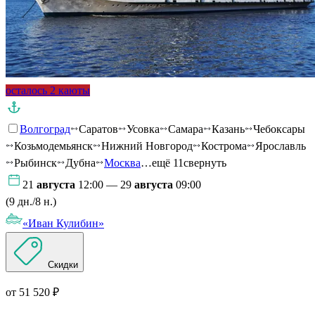
осталось 2 каюты
Волгоград
Саратов
Усовка
Самара
Казань
Чебоксары
Козьмодемьянск
Нижний Новгород
Кострома
Ярославль
Рыбинск
Дубна
Москва
…ещё 11
свернуть
21
августа
12:00 — 29
августа
09:00
(9 дн./8 н.)
«Иван Кулибин»
Скидки
от 51 520 ₽