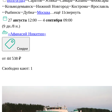
Волгоград
Саратов
Усовка
Самара
Казань
Чебоксары
Козьмодемьянск
Нижний Новгород
Кострома
Ярославль
Рыбинск
Дубна
Москва
…ещё 11
свернуть
27
августа
12:00 — 4
сентября
09:00
(9 дн./8 н.)
«Афанасий Никитин»
Скидки
от 44 538 ₽
Свободно кают:
1
Подробнее о круизе