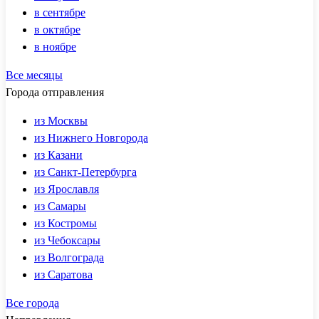
в сентябре
в октябре
в ноябре
Все месяцы
Города отправления
из Москвы
из Нижнего Новгорода
из Казани
из Санкт-Петербурга
из Ярославля
из Самары
из Костромы
из Чебоксары
из Волгограда
из Саратова
Все города