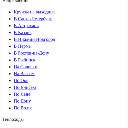
Направления
Круизы на выходные
В Санкт-Петербург
В Астрахань
В Казань
В Нижний Новгород
В Пермь
В Ростов-на-Дону
В Рыбинск
На Соловки
На Валаам
По Оке
По Енисею
По Лене
По Дону
По Волге
Теплоходы