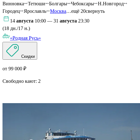
Винновка
Тетюши
Болгары
Чебоксары
Н.Новгород
Городец
Ярославль
Москва
…ещё 20
свернуть
14
августа
10:00 — 31
августа
23:30
(18 дн./17 н.)
«Родная Русь»
Скидки
от 99 000 ₽
Свободно кают:
2
Подробнее о круизе