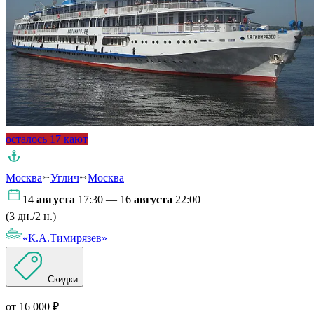
осталось 17 кают
Москва
Углич
Москва
14
августа
17:30 — 16
августа
22:00
(3 дн./2 н.)
«К.А.Тимирязев»
Скидки
от 16 000 ₽