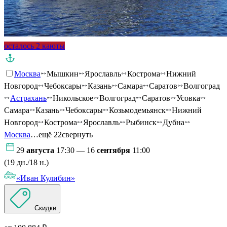
осталось 2 каюты
Москва
Мышкин
Ярославль
Кострома
Нижний
Новгород
Чебоксары
Казань
Самара
Саратов
Волгоград
Астрахань
Никольское
Волгоград
Саратов
Усовка
Самара
Казань
Чебоксары
Козьмодемьянск
Нижний
Новгород
Кострома
Ярославль
Рыбинск
Дубна
Москва
…ещё 22
свернуть
29
августа
17:30 — 16
сентября
11:00
(19 дн./18 н.)
«Иван Кулибин»
Скидки