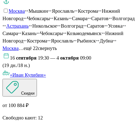
Москва
Мышкин
Ярославль
Кострома
Нижний
Новгород
Чебоксары
Казань
Самара
Саратов
Волгоград
Астрахань
Никольское
Волгоград
Саратов
Усовка
Самара
Казань
Чебоксары
Козьмодемьянск
Нижний
Новгород
Кострома
Ярославль
Рыбинск
Дубна
Москва
…ещё 22
свернуть
16
сентября
19:30 — 4
октября
09:00
(19 дн./18 н.)
«Иван Кулибин»
Скидки
от 100 884 ₽
Свободно кают:
12
Подробнее о круизе