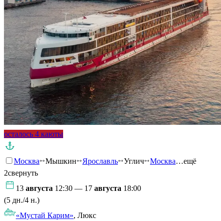
осталось 4 каюты
Москва
Мышкин
Ярославль
Углич
Москва
…ещё
2
свернуть
13
августа
12:30 — 17
августа
18:00
(5 дн./4 н.)
«Мустай Карим»
, Люкс