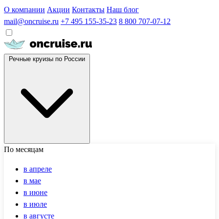
О компании
Акции
Контакты
Наш блог
mail@oncruise.ru
+7 495 155-35-23
8 800 707-07-12
Речные круизы по России
По месяцам
в апреле
в мае
в июне
в июле
в августе