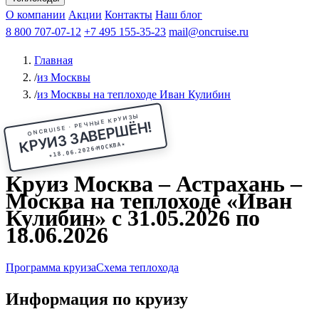
Чебоксары
Казань
Афанасий Никитин
О компании
В Нижний Новгород
из Волгограда
Акции
Октябрьская революция
Контакты
из Саратова
В Пермь
Наш блог
В Ростов-на-Дону
Все города
Константин
В
Рыбинск
Федин
8 800 707-07-12
Александр Свешников
На Соловки
+7 495 155-35-23
На Валаам
Иван
По Оке
mail@oncruise.ru
По Енисею
По Лене
По
Дону
Кулибин
По Волге
Кронштадт
Алдан
Павел
Главная
Миронов
А.С.Попов
Виссарион Белинский
Все теплоходы
/
из Москвы
/
из Москвы на теплоходе Иван Кулибин
ONCRUISE · РЕЧНЫЕ КРУИЗЫ
КРУИЗ ЗАВЕРШЁН!
★
МОСКВА
18.06.2026
★
Круиз Москва – Астрахань –
Москва на теплоходе «Иван
Кулибин» с 31.05.2026 по
18.06.2026
Программа круиза
Схема теплохода
Информация по круизу