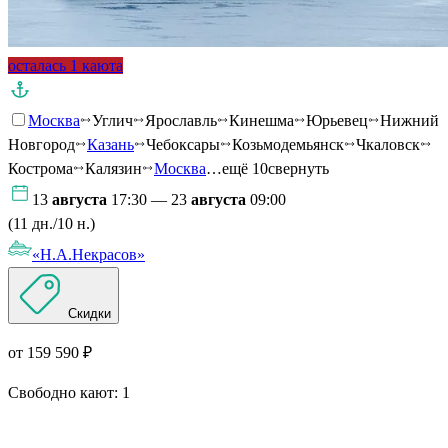
осталась 1 каюта
Москва
Углич
Ярославль
Кинешма
Юрьевец
Нижний
Новгород
Казань
Чебоксары
Козьмодемьянск
Чкаловск
Кострома
Калязин
Москва
…ещё 10
свернуть
13
августа
17:30 — 23
августа
09:00
(11 дн./10 н.)
«Н.А.Некрасов»
Скидки
от 159 590 ₽
Свободно кают:
1
Подробнее о круизе