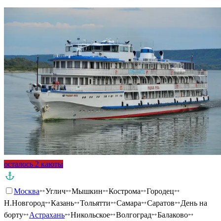
осталось 2 каюты
Москва
Углич
Мышкин
Кострома
Городец
Н.Новгород
Казань
Тольятти
Самара
Саратов
День на
борту
Астрахань
Никольское
Волгоград
Балаково