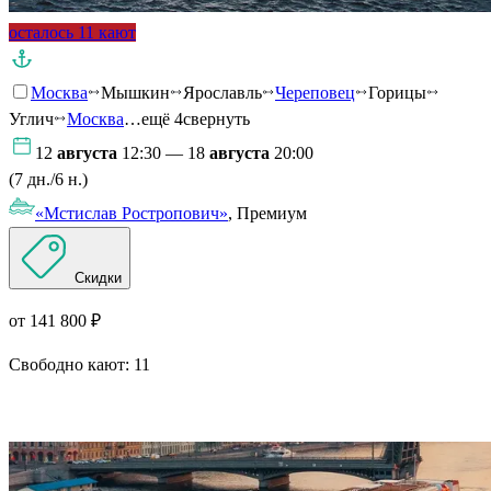
осталось 11 кают
Москва
Мышкин
Ярославль
Череповец
Горицы
Углич
Москва
…ещё 4
свернуть
12
августа
12:30 — 18
августа
20:00
(7 дн./6 н.)
«Мстислав Ростропович»
, Премиум
Скидки
от 141 800 ₽
Свободно кают:
11
Подробнее о круизе