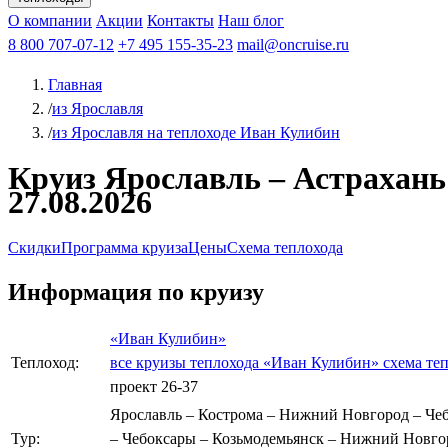
Афанасий Никитин
О компании
Акции
Октябрьская революция
Контакты
Наш блог
Константин Федин
8 800 707-07-12
+7 495 155-35-23
mail@oncruise.ru
Главная
/
из Ярославля
/
из Ярославля на теплоходе Иван Кулибин
Круиз Ярославль – Астрахань 
27.08.2026
Скидки
Программа круиза
Цены
Схема теплохода
Информация по круизу
«Иван Кулибин»
Теплоход:
все круизы теплохода «Иван Кулибин»
схема те
проект 26-37
Ярославль – Кострома – Нижний Новгород – Чебо
Тур:
– Чебоксары – Козьмодемьянск – Нижний Новгор