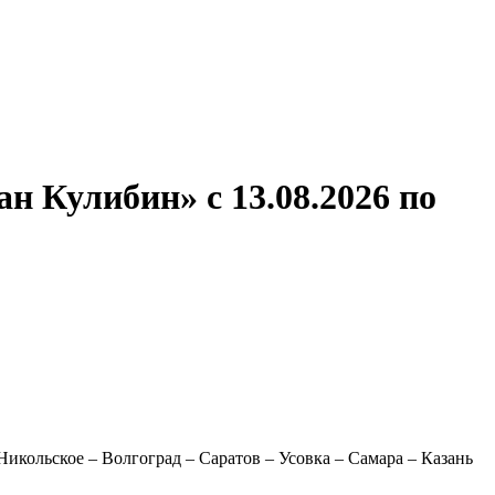
ронов
А.С.Попов
Виссарион Белинский
Все теплоходы
н Кулибин» с 13.08.2026 по
икольское – Волгоград – Саратов – Усовка – Самара – Казань