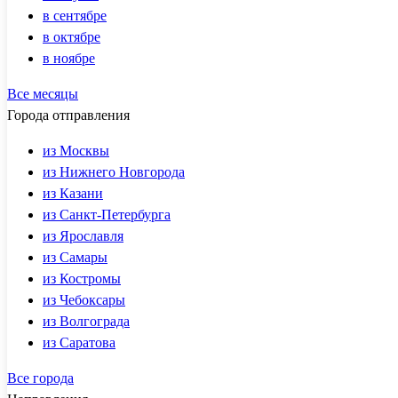
в сентябре
в октябре
в ноябре
Все месяцы
Города отправления
из Москвы
из Нижнего Новгорода
из Казани
из Санкт-Петербурга
из Ярославля
из Самары
из Костромы
из Чебоксары
из Волгограда
из Саратова
Все города