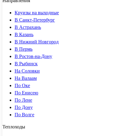
Направления
Круизы на выходные
В Санкт-Петербург
В Астрахань
В Казань
В Нижний Новгород
В Пермь
В Ростов-на-Дону
В Рыбинск
На Соловки
На Валаам
По Оке
По Енисею
По Лене
По Дону
По Волге
Теплоходы