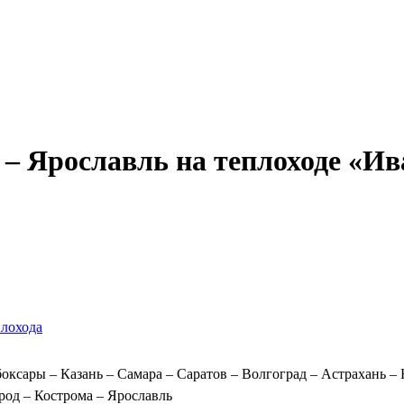
Александр Свешников
Иван Кулибин
Кронштадт
Алдан
Павел Ми
– Ярославль на теплоходе «Ива
плохода
ксары – Казань – Самара – Саратов – Волгоград – Астрахань – Н
од – Кострома – Ярославль