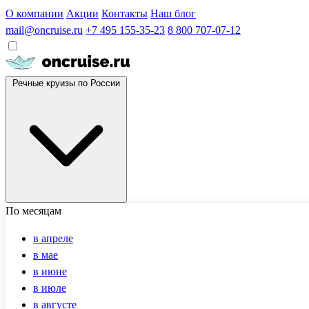
О компании
Акции
Контакты
Наш блог
mail@oncruise.ru
+7 495 155-35-23
8 800 707-07-12
Речные круизы по России
По месяцам
в апреле
в мае
в июне
в июле
в августе