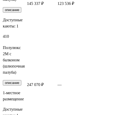
145 337 ₽
123 536 ₽
Заброниров
описание
Доступные
каюты:
1
410
Полулюкс
2М с
балконом
(шлюпочная
палуба)
описание
247 070 ₽
—
Заброниров
1-местное
размещение
Доступные