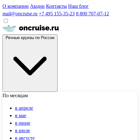
О компании
Акции
Контакты
Наш блог
mail@oncruise.ru
+7 495 155-35-23
8 800 707-07-12
Речные круизы по России
По месяцам
в апреле
в мае
в июне
в июле
в августе