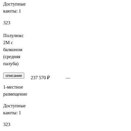
Доступные
каюты:
1
323
Полулюкс
2М с
балконом
(средняя
палуба)
описание
237 570 ₽
—
Заброниров
1-местное
размещение
Доступные
каюты:
1
323