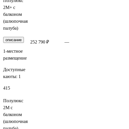
Полулюкс
2М+ с
балконом
(шлюпочная
палуба)
описание
252 790 ₽
—
Заброниров
1-местное
размещение
Доступные
каюты:
1
415
Полулюкс
2М с
балконом
(шлюпочная
палуба)