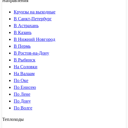
Направления
Круизы на выходные
В Санкт-Петербург
В Астрахань
В Казань
В Нижний Новгород
В Пермь
В Ростов-на-Дону
В Рыбинск
На Соловки
На Валаам
По Оке
По Енисею
По Лене
По Дону
По Волге
Теплоходы