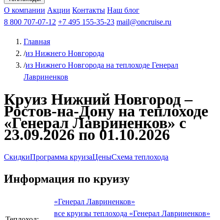
Чебоксары
Казань
Афанасий Никитин
О компании
В Нижний Новгород
из Волгограда
Акции
Октябрьская революция
Контакты
из Саратова
В Пермь
Наш блог
В Ростов-на-Дону
Все города
Константин
В
Рыбинск
Федин
8 800 707-07-12
Александр Свешников
На Соловки
+7 495 155-35-23
На Валаам
Иван
По Оке
mail@oncruise.ru
По Енисею
По Лене
По
Дону
Кулибин
По Волге
Кронштадт
Алдан
Павел
Главная
Миронов
А.С.Попов
Виссарион Белинский
Все теплоходы
/
из Нижнего Новгорода
/
из Нижнего Новгорода на теплоходе Генерал
Лавриненков
Круиз Нижний Новгород –
Ростов-на-Дону на теплоходе
«Генерал Лавриненков» с
23.09.2026 по 01.10.2026
Скидки
Программа круиза
Цены
Схема теплохода
Информация по круизу
«Генерал Лавриненков»
все круизы теплохода «Генерал Лавриненков»
Теплоход: