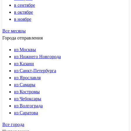
в сентябре
в октябре
в ноябре
Все месяцы
Города отправления
из Москвы
из Нижнего Новгорода
из Казани
из Санкт-Петербурга
из Ярославля
из Самары
из Костромы
из Чебоксары
из Волгограда
из Саратова
Все города