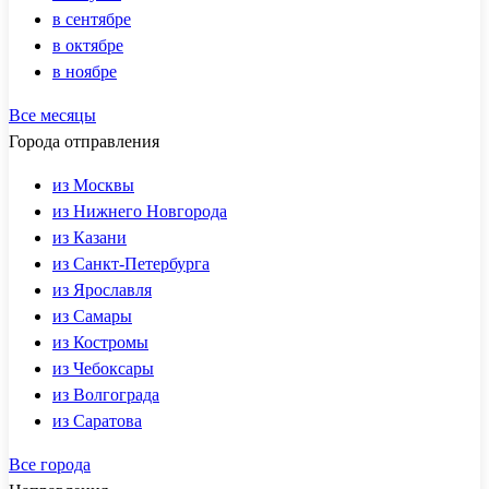
в сентябре
в октябре
в ноябре
Все месяцы
Города отправления
из Москвы
из Нижнего Новгорода
из Казани
из Санкт-Петербурга
из Ярославля
из Самары
из Костромы
из Чебоксары
из Волгограда
из Саратова
Все города