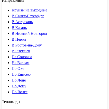
Направления
Круизы на выходные
В Санкт-Петербург
В Астрахань
В Казань
В Нижний Новгород
В Пермь
В Ростов-на-Дону
В Рыбинск
На Соловки
На Валаам
По Оке
По Енисею
По Лене
По Дону
По Волге
Теплоходы