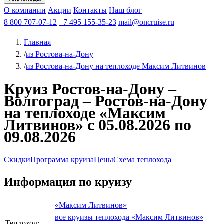
Чебоксары
Казань
Афанасий Никитин
О компании
В Нижний Новгород
из Волгограда
Акции
Октябрьская революция
Контакты
из Саратова
В Пермь
Наш блог
В Ростов-на-Дону
Все города
Константин
В
Рыбинск
Федин
8 800 707-07-12
Александр Свешников
На Соловки
+7 495 155-35-23
На Валаам
Иван
По Оке
mail@oncruise.ru
По Енисею
По Лене
По
Дону
Кулибин
По Волге
Кронштадт
Алдан
Павел
Главная
Миронов
А.С.Попов
Виссарион Белинский
Все теплоходы
/
из Ростова-на-Дону
/
из Ростова-на-Дону на теплоходе Максим Литвинов
Круиз Ростов-на-Дону –
Волгоград – Ростов-на-Дону
на теплоходе «Максим
Литвинов» с 05.08.2026 по
09.08.2026
Скидки
Программа круиза
Цены
Схема теплохода
Информация по круизу
«Максим Литвинов»
все круизы теплохода «Максим Литвинов»
Теплоход: