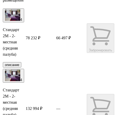
размещение
4
Стандарт
2М - 2-
78 232 ₽
66 497 ₽
местная
(средняя
Забронировать
палуба)
описание
4
Стандарт
2М - 2-
местная
(средняя
132 994 ₽
—
палуба)