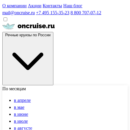
О компании
Акции
Контакты
Наш блог
mail@oncruise.ru
+7 495 155-35-23
8 800 707-07-12
Речные круизы по России
По месяцам
в апреле
в мае
в июне
в июле
в августе