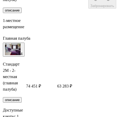
Забронировать
описание
1-местное
размещение
Главная палуба
4
Стандарт
2М - 2-
местная
(главная
74 451 ₽
63 283 ₽
Забронирова
палуба)
описание
Доступные
каюты:
1