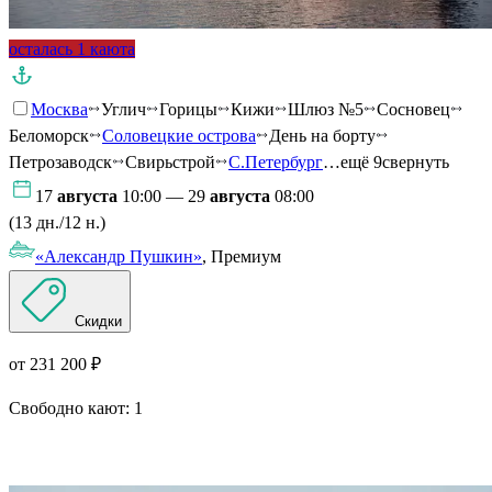
осталась 1 каюта
Москва
Углич
Горицы
Кижи
Шлюз №5
Сосновец
Беломорск
Соловецкие острова
День на борту
Петрозаводск
Свирьстрой
С.Петербург
…ещё 9
свернуть
17
августа
10:00 — 29
августа
08:00
(13 дн./12 н.)
«Александр Пушкин»
, Премиум
Скидки
от 231 200 ₽
Свободно кают:
1
Подробнее о круизе