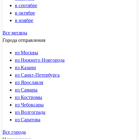
в сентябре
в октябре
в ноябре
Все месяцы
Города отправления
из Москвы
из Нижнего Новгорода
из Казани
из Санкт-Петербурга
из Ярославля
из Самары
из Костромы
из Чебоксары
из Волгограда
из Саратова
Все города