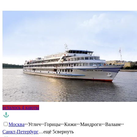
Подробнее о круизе
осталось 4 каюты
Москва
Углич
Горицы
Кижи
Мандроги
Валаам
Санкт-Петербург
…ещё 5
свернуть