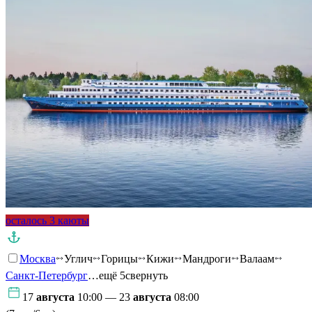
осталось 3 каюты
Москва
Углич
Горицы
Кижи
Мандроги
Валаам
Санкт-Петербург
…ещё 5
свернуть
17
августа
10:00 — 23
августа
08:00