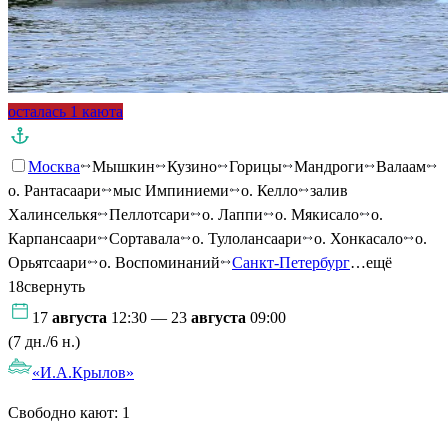
осталась 1 каюта
Москва
Мышкин
Кузино
Горицы
Мандроги
Валаам
о. Рантасаари
мыс Импиниеми
о. Келло
залив
Халинселькя
Пеллотсари
о. Лаппи
о. Мякисало
о.
Карпансаари
Сортавала
о. Тулолансаари
о. Хонкасало
о.
Орьятсаари
о. Воспоминаний
Санкт-Петербург
…ещё
18
свернуть
17
августа
12:30 — 23
августа
09:00
(7 дн./6 н.)
«И.А.Крылов»
Свободно кают:
1