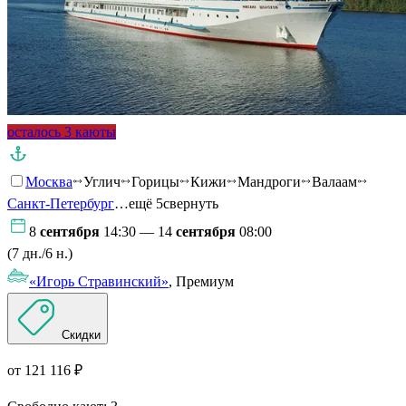
осталось 3 каюты
Москва
Углич
Горицы
Кижи
Мандроги
Валаам
Санкт-Петербург
…ещё 5
свернуть
8
сентября
14:30 — 14
сентября
08:00
(7 дн./6 н.)
«Игорь Стравинский»
, Премиум
Скидки
от 121 116 ₽