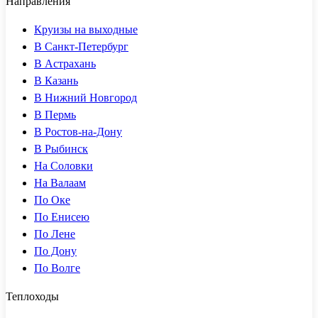
Направления
Круизы на выходные
В Санкт-Петербург
В Астрахань
В Казань
В Нижний Новгород
В Пермь
В Ростов-на-Дону
В Рыбинск
На Соловки
На Валаам
По Оке
По Енисею
По Лене
По Дону
По Волге
Теплоходы