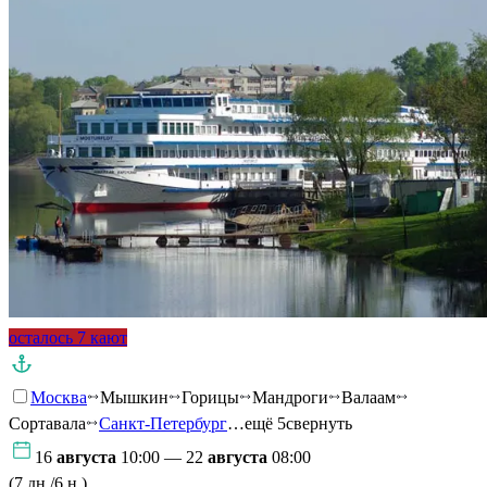
осталось 7 кают
Москва
Мышкин
Горицы
Мандроги
Валаам
Сортавала
Санкт-Петербург
…ещё 5
свернуть
16
августа
10:00 — 22
августа
08:00
(7 дн./6 н.)