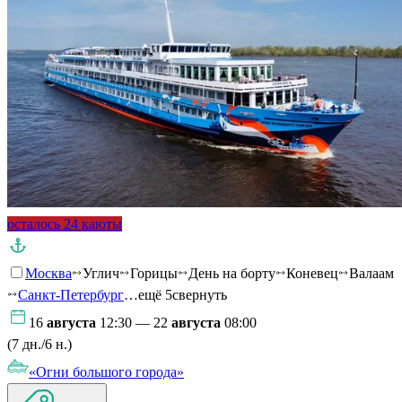
осталось 24 каюты
Москва
Углич
Горицы
День на борту
Коневец
Валаам
Санкт-Петербург
…ещё 5
свернуть
16
августа
12:30 — 22
августа
08:00
(7 дн./6 н.)
«Огни большого города»