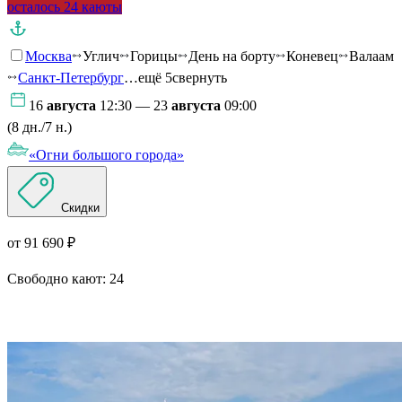
осталось 24 каюты
Москва
Углич
Горицы
День на борту
Коневец
Валаам
Санкт-Петербург
…ещё 5
свернуть
16
августа
12:30 — 23
августа
09:00
(8 дн./7 н.)
«Огни большого города»
Скидки
от 91 690 ₽
Свободно кают:
24
Подробнее о круизе