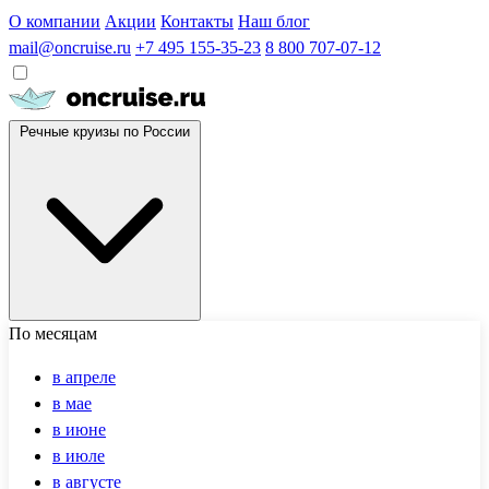
О компании
Акции
Контакты
Наш блог
mail@oncruise.ru
+7 495 155-35-23
8 800 707-07-12
Речные круизы по России
По месяцам
в апреле
в мае
в июне
в июле
в августе