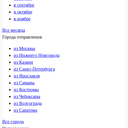
в сентябре
в октябре
в ноябре
Все месяцы
Города отправления
из Москвы
из Нижнего Новгорода
из Казани
из Санкт-Петербурга
из Ярославля
из Самары
из Костромы
из Чебоксары
из Волгограда
из Саратова
Все города