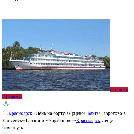
Подробнее о круизе
осталось
24 каюты
Красноярск
День на борту
Ярцево
Бахта
Ворогово
Енисейск
Галанино
Барабаново
Красноярск
…ещё
6
свернуть