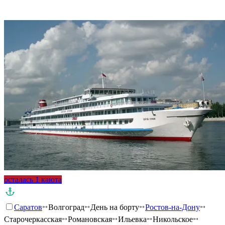
осталась 1 каюта
Саратов
Волгоград
День на борту
Ростов-на-Дону
Старочеркасская
Романовская
Ильевка
Никольское