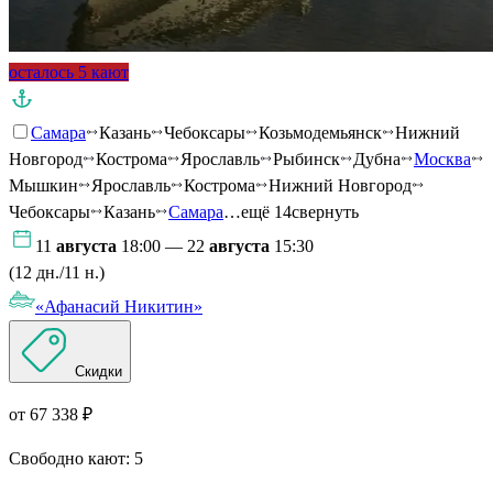
осталось 5 кают
Самара
Казань
Чебоксары
Козьмодемьянск
Нижний
Новгород
Кострома
Ярославль
Рыбинск
Дубна
Москва
Мышкин
Ярославль
Кострома
Нижний Новгород
Чебоксары
Казань
Самара
…ещё 14
свернуть
11
августа
18:00 — 22
августа
15:30
(12 дн./11 н.)
«Афанасий Никитин»
Скидки
от 67 338 ₽
Свободно кают:
5