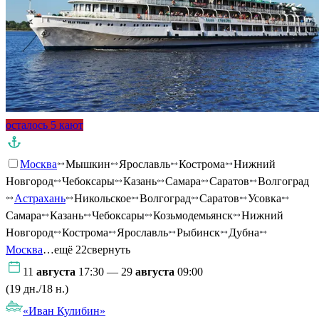
осталось 5 кают
Москва
Мышкин
Ярославль
Кострома
Нижний
Новгород
Чебоксары
Казань
Самара
Саратов
Волгоград
Астрахань
Никольское
Волгоград
Саратов
Усовка
Самара
Казань
Чебоксары
Козьмодемьянск
Нижний
Новгород
Кострома
Ярославль
Рыбинск
Дубна
Москва
…ещё 22
свернуть
11
августа
17:30 — 29
августа
09:00
(19 дн./18 н.)
«Иван Кулибин»