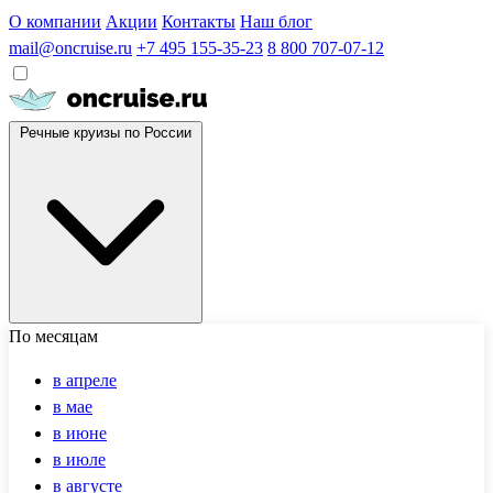
О компании
Акции
Контакты
Наш блог
mail@oncruise.ru
+7 495 155-35-23
8 800 707-07-12
Речные круизы по России
По месяцам
в апреле
в мае
в июне
в июле
в августе