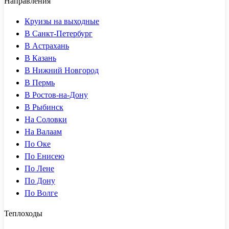
Направления
Круизы на выходные
В Санкт-Петербург
В Астрахань
В Казань
В Нижний Новгород
В Пермь
В Ростов-на-Дону
В Рыбинск
На Соловки
На Валаам
По Оке
По Енисею
По Лене
По Дону
По Волге
Теплоходы