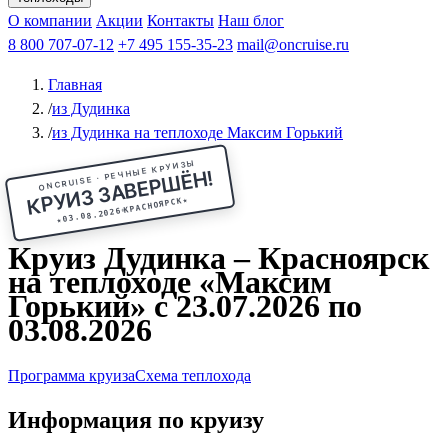
Чебоксары
Казань
Афанасий Никитин
О компании
В Нижний Новгород
из Волгограда
Акции
Октябрьская революция
Контакты
из Саратова
В Пермь
Наш блог
В Ростов-на-Дону
Все города
Константин
В
Рыбинск
Федин
8 800 707-07-12
Александр Свешников
На Соловки
+7 495 155-35-23
На Валаам
Иван
По Оке
mail@oncruise.ru
По Енисею
По Лене
По
Дону
Кулибин
По Волге
Кронштадт
Алдан
Павел
Главная
Миронов
А.С.Попов
Виссарион Белинский
Все теплоходы
/
из Дудинка
/
из Дудинка на теплоходе Максим Горький
ONCRUISE · РЕЧНЫЕ КРУИЗЫ
КРУИЗ ЗАВЕРШЁН!
★
КРАСНОЯРСК
03.08.2026
★
Круиз Дудинка – Красноярск
на теплоходе «Максим
Горький» с 23.07.2026 по
03.08.2026
Программа круиза
Схема теплохода
Информация по круизу