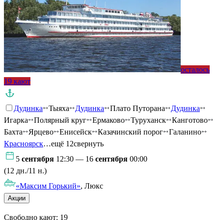
осталось
19 кают
Дудинка
Тыяха
Дудинка
Плато Путорана
Дудинка
Игарка
Полярный круг
Ермаково
Туруханск
Канготово
Бахта
Ярцево
Енисейск
Казачинский порог
Галанино
Красноярск
…ещё 12
свернуть
5
сентября
12:30 — 16
сентября
00:00
(12 дн./11 н.)
«Максим Горький»
, Люкс
Акции
Свободно кают:
19