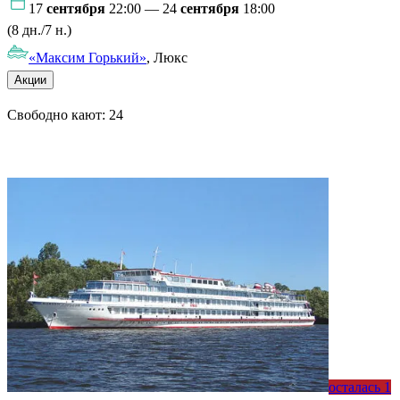
17
сентября
22:00 — 24
сентября
18:00
(8 дн./7 н.)
«Максим Горький»
, Люкс
Акции
Свободно кают:
24
Подробнее о круизе
осталась 1