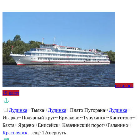
Подробнее о круизе
осталось
19 кают
Дудинка
Тыяха
Дудинка
Плато Путорана
Дудинка
Игарка
Полярный круг
Ермаково
Туруханск
Канготово
Бахта
Ярцево
Енисейск
Казачинский порог
Галанино
Красноярск
…ещё 12
свернуть