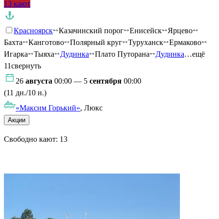
13 кают
Красноярск
Казачинский порог
Енисейск
Ярцево
Бахта
Канготово
Полярный круг
Туруханск
Ермаково
Игарка
Тыяха
Дудинка
Плато Путорана
Дудинка
…ещё
11
свернуть
26
августа
00:00 — 5
сентября
00:00
(11 дн./10 н.)
«Максим Горький»
, Люкс
Акции
Свободно кают:
13
Подробнее о круизе