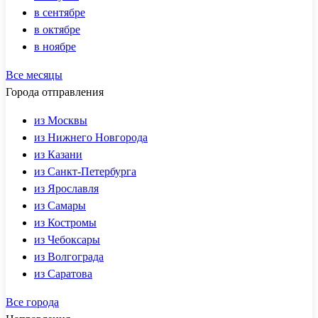
в сентябре
в октябре
в ноябре
Все месяцы
Города отправления
из Москвы
из Нижнего Новгорода
из Казани
из Санкт-Петербурга
из Ярославля
из Самары
из Костромы
из Чебоксары
из Волгограда
из Саратова
Все города