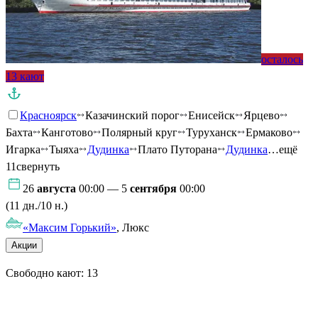
осталось
13 кают
Красноярск
Казачинский порог
Енисейск
Ярцево
Бахта
Канготово
Полярный круг
Туруханск
Ермаково
Игарка
Тыяха
Дудинка
Плато Путорана
Дудинка
…ещё
11
свернуть
26
августа
00:00 — 5
сентября
00:00
(11 дн./10 н.)
«Максим Горький»
, Люкс
Акции
Свободно кают:
13
Подробнее о круизе