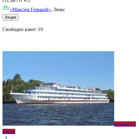
«Максим Горький»
, Люкс
Акции
Свободно кают:
19
Подробнее о круизе
осталась 1
каюта