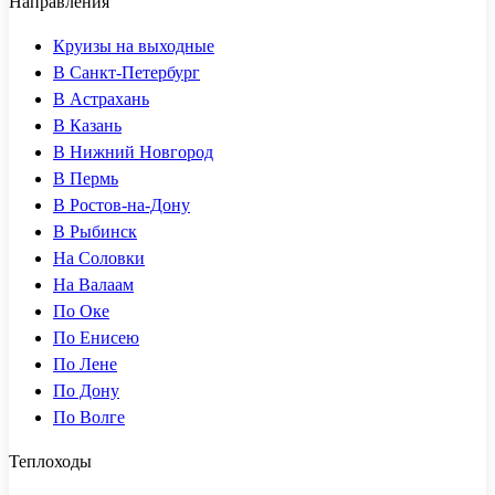
Направления
Круизы на выходные
В Санкт-Петербург
В Астрахань
В Казань
В Нижний Новгород
В Пермь
В Ростов-на-Дону
В Рыбинск
На Соловки
На Валаам
По Оке
По Енисею
По Лене
По Дону
По Волге
Теплоходы