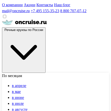
О компании
Акции
Контакты
Наш блог
mail@oncruise.ru
+7 495 155-35-23
8 800 707-07-12
Речные круизы по России
По месяцам
в апреле
в мае
в июне
в июле
в августе