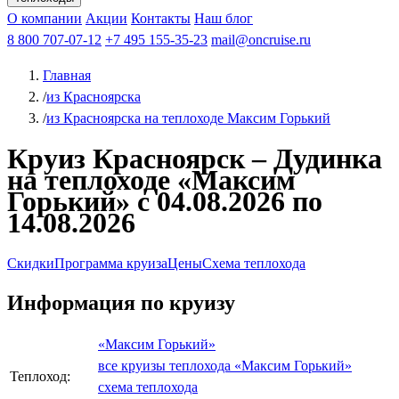
Чебоксары
Казань
Афанасий Никитин
О компании
В Нижний Новгород
из Волгограда
Акции
Октябрьская революция
Контакты
из Саратова
В Пермь
Наш блог
В Ростов-на-Дону
Все города
Константин
В
Рыбинск
Федин
8 800 707-07-12
Александр Свешников
На Соловки
+7 495 155-35-23
На Валаам
Иван
По Оке
mail@oncruise.ru
По Енисею
По Лене
По
Дону
Кулибин
По Волге
Кронштадт
Алдан
Павел
Главная
Миронов
А.С.Попов
Виссарион Белинский
Все теплоходы
/
из Красноярска
/
из Красноярска на теплоходе Максим Горький
Круиз Красноярск – Дудинка
на теплоходе «Максим
Горький» с 04.08.2026 по
14.08.2026
Скидки
Программа круиза
Цены
Схема теплохода
Информация по круизу
«Максим Горький»
все круизы теплохода «Максим Горький»
Теплоход:
схема теплохода