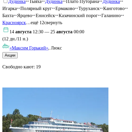
Дудинка
Тыяха
Дудинка
Плато Путорана
Дудинка
Игарка
Полярный круг
Ермаково
Туруханск
Канготово
Бахта
Ярцево
Енисейск
Казачинский порог
Галанино
Красноярск
…ещё 12
свернуть
14
августа
12:30 — 25
августа
00:00
(12 дн./11 н.)
«Максим Горький»
, Люкс
Акции
Свободно кают:
19
Подробнее о круизе