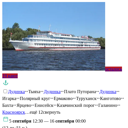
осталось
19 кают
Дудинка
Тыяха
Дудинка
Плато Путорана
Дудинка
Игарка
Полярный круг
Ермаково
Туруханск
Канготово
Бахта
Ярцево
Енисейск
Казачинский порог
Галанино
Красноярск
…ещё 12
свернуть
5
сентября
12:30 — 16
сентября
00:00
(12 дн./11 н.)