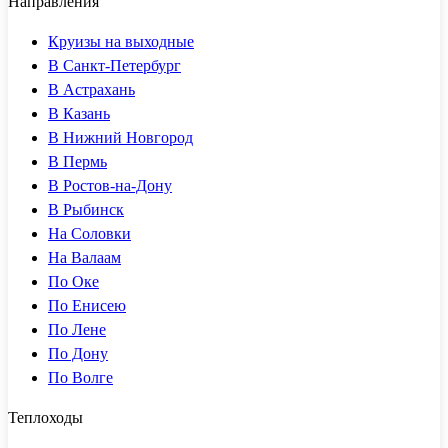
Направления
Круизы на выходные
В Санкт-Петербург
В Астрахань
В Казань
В Нижний Новгород
В Пермь
В Ростов-на-Дону
В Рыбинск
На Соловки
На Валаам
По Оке
По Енисею
По Лене
По Дону
По Волге
Теплоходы