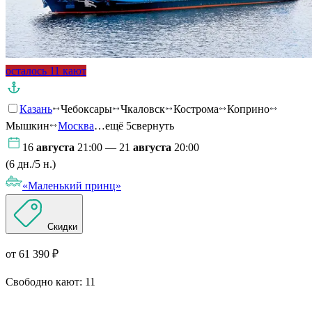
осталось 11 кают
Казань
Чебоксары
Чкаловск
Кострома
Коприно
Мышкин
Москва
…ещё 5
свернуть
16
августа
21:00 — 21
августа
20:00
(6 дн./5 н.)
«Маленький принц»
Скидки
от 61 390 ₽
Свободно кают:
11