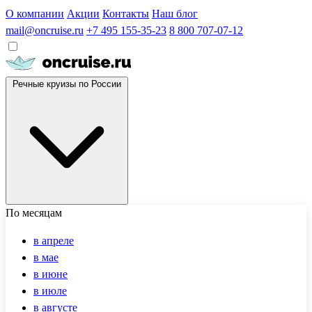
О компании
Акции
Контакты
Наш блог
mail@oncruise.ru
+7 495 155-35-23
8 800 707-07-12
Речные круизы по России
По месяцам
в апреле
в мае
в июне
в июле
в августе