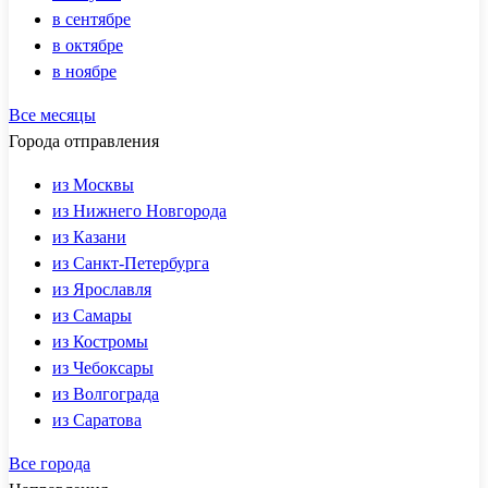
в сентябре
в октябре
в ноябре
Все месяцы
Города отправления
из Москвы
из Нижнего Новгорода
из Казани
из Санкт-Петербурга
из Ярославля
из Самары
из Костромы
из Чебоксары
из Волгограда
из Саратова
Все города