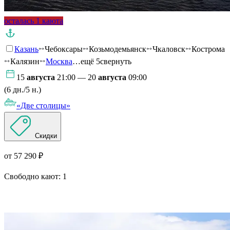
осталась 1 каюта
Казань
Чебоксары
Козьмодемьянск
Чкаловск
Кострома
Калязин
Москва
…ещё 5
свернуть
15
августа
21:00 — 20
августа
09:00
(6 дн./5 н.)
«Две столицы»
Скидки
от 57 290 ₽
Свободно кают:
1
Подробнее о круизе