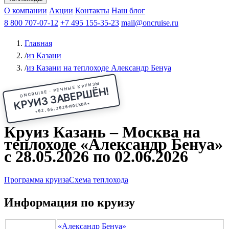
Чебоксары
Казань
Афанасий Никитин
О компании
В Нижний Новгород
из Волгограда
Акции
Октябрьская революция
Контакты
из Саратова
В Пермь
Наш блог
В Ростов-на-Дону
Все города
Константин
В
Рыбинск
Федин
8 800 707-07-12
Александр Свешников
На Соловки
+7 495 155-35-23
На Валаам
Иван
По Оке
mail@oncruise.ru
По Енисею
По Лене
По
Дону
Кулибин
По Волге
Кронштадт
Алдан
Павел
Главная
Миронов
А.С.Попов
Виссарион Белинский
Все теплоходы
/
из Казани
/
из Казани на теплоходе Александр Бенуа
ONCRUISE · РЕЧНЫЕ КРУИЗЫ
КРУИЗ ЗАВЕРШЁН!
★
МОСКВА
02.06.2026
★
Круиз Казань – Москва на
теплоходе «Александр Бенуа»
с 28.05.2026 по 02.06.2026
Программа круиза
Схема теплохода
Информация по круизу
«Александр Бенуа»