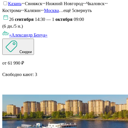
Казань
Свияжск
Нижний Новгород
Чкаловск
Кострома
Калязин
Москва
…ещё 5
свернуть
26
сентября
14:30 — 1
октября
09:00
(6 дн./5 н.)
«Александр Бенуа»
Скидки
от 61 990 ₽
Свободно кают:
3
Подробнее о круизе