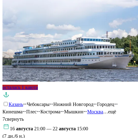
осталась 1 каюта
Казань
Чебоксары
Нижний Новгород
Городец
Кинешма
Плес
Кострома
Мышкин
Москва
…ещё
7
свернуть
16
августа
21:00 — 22
августа
15:00
(7 дн./6 н.)