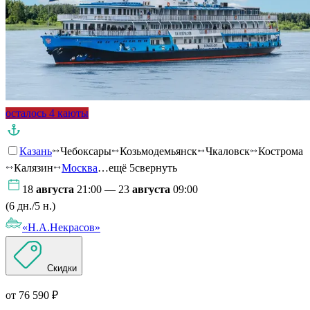
осталось 4 каюты
Казань
Чебоксары
Козьмодемьянск
Чкаловск
Кострома
Калязин
Москва
…ещё 5
свернуть
18
августа
21:00 — 23
августа
09:00
(6 дн./5 н.)
«Н.А.Некрасов»
Скидки
от 76 590 ₽