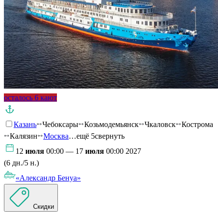
осталось 6 кают
Казань
Чебоксары
Козьмодемьянск
Чкаловск
Кострома
Калязин
Москва
…ещё 5
свернуть
12
июля
00:00 — 17
июля
00:00 2027
(6 дн./5 н.)
«Александр Бенуа»
Скидки