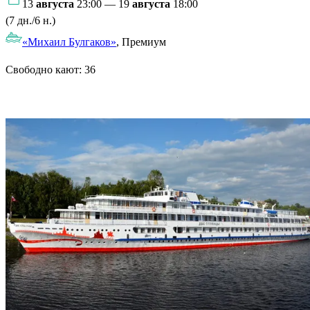
13
августа
23:00 — 19
августа
18:00
(7 дн./6 н.)
«Михаил Булгаков»
, Премиум
Свободно кают:
36
Подробнее о круизе