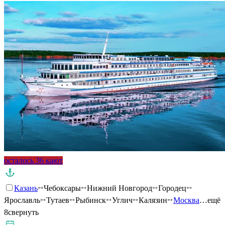
осталось 36 кают
Казань
Чебоксары
Нижний Новгород
Городец
Ярославль
Тутаев
Рыбинск
Углич
Калязин
Москва
…ещё
8
свернуть