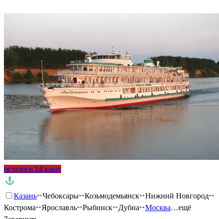
Подробнее о круизе
осталось 14 кают
Казань
Чебоксары
Козьмодемьянск
Нижний Новгород
Кострома
Ярославль
Рыбинск
Дубна
Москва
…ещё