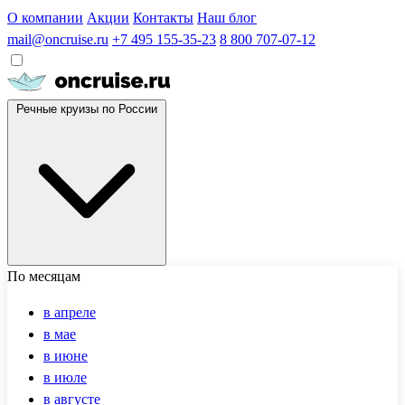
О компании
Акции
Контакты
Наш блог
mail@oncruise.ru
+7 495 155-35-23
8 800 707-07-12
Речные круизы по России
По месяцам
в апреле
в мае
в июне
в июле
в августе