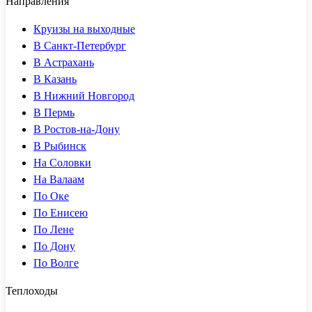
Направления
Круизы на выходные
В Санкт-Петербург
В Астрахань
В Казань
В Нижний Новгород
В Пермь
В Ростов-на-Дону
В Рыбинск
На Соловки
На Валаам
По Оке
По Енисею
По Лене
По Дону
По Волге
Теплоходы