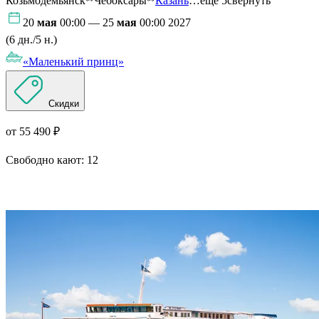
Козьмодемьянск
Чебоксары
Казань
…ещё 5
свернуть
20
мая
00:00 — 25
мая
00:00 2027
(6 дн./5 н.)
«Маленький принц»
Скидки
от 55 490 ₽
Свободно кают:
12
Подробнее о круизе