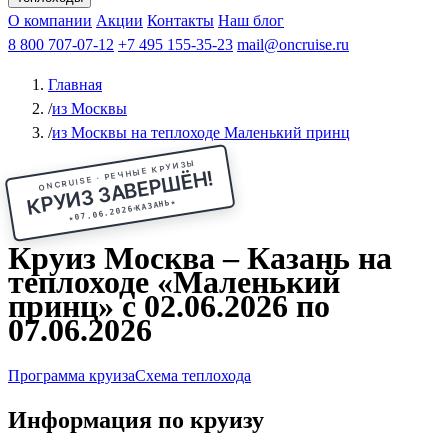
Чебоксары
Казань
Афанасий Никитин
О компании
В Нижний Новгород
из Волгограда
Акции
Октябрьская революция
Контакты
из Саратова
В Пермь
Наш блог
В Ростов-на-Дону
Все города
Константин
В
Рыбинск
Федин
8 800 707-07-12
Александр Свешников
На Соловки
+7 495 155-35-23
На Валаам
Иван
По Оке
mail@oncruise.ru
По Енисею
По Лене
По
Дону
Кулибин
По Волге
Кронштадт
Алдан
Павел
Главная
Миронов
А.С.Попов
Виссарион Белинский
Все теплоходы
/
из Москвы
/
из Москвы на теплоходе Маленький принц
ONCRUISE · РЕЧНЫЕ КРУИЗЫ
КРУИЗ ЗАВЕРШЁН!
★
КАЗАНЬ
07.06.2026
★
Круиз Москва – Казань на
теплоходе «Маленький
принц» с 02.06.2026 по
07.06.2026
Программа круиза
Схема теплохода
Информация по круизу