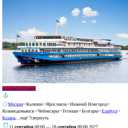
осталось 14 кают
Москва
Калязин
Ярославль
Нижний Новгород
Козьмодемьянск
Чебоксары
Тетюши
Болгары
Елабуга
Казань
…ещё 7
свернуть
11
сентября
00:00 — 18
сентября
00:00 2027