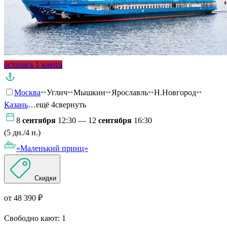
осталась 1 каюта
Москва
Углич
Мышкин
Ярославль
Н.Новгород
Казань
…ещё 4
свернуть
8
сентября
12:30 — 12
сентября
16:30
(5 дн./4 н.)
«Маленький принц»
Скидки
от 48 390 ₽
Свободно кают:
1