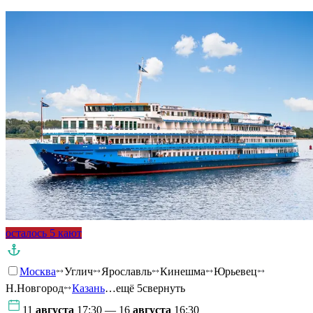
осталось 5 кают
Москва
Углич
Ярославль
Кинешма
Юрьевец
Н.Новгород
Казань
…ещё 5
свернуть
11
августа
17:30 — 16
августа
16:30