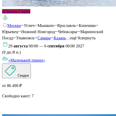
осталось 7 кают
Москва
Углич
Мышкин
Ярославль
Кинешма
Юрьевец
Нижний Новгород
Чебоксары
Мариинский
Посад
Ульяновск
Самара
Казань
…ещё 9
свернуть
29
августа
00:00 — 6
сентября
00:00 2027
(9 дн./8 н.)
«Маленький принц»
Скидки
от 86 490 ₽
Свободно кают:
7
Подробнее о круизе