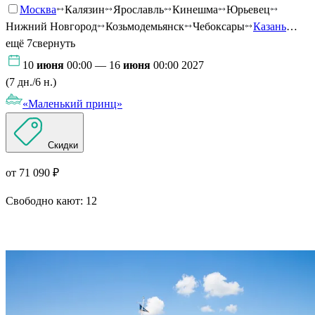
Москва
Калязин
Ярославль
Кинешма
Юрьевец
Нижний Новгород
Козьмодемьянск
Чебоксары
Казань
…
ещё 7
свернуть
10
июня
00:00 — 16
июня
00:00 2027
(7 дн./6 н.)
«Маленький принц»
Скидки
от 71 090 ₽
Свободно кают:
12
Подробнее о круизе