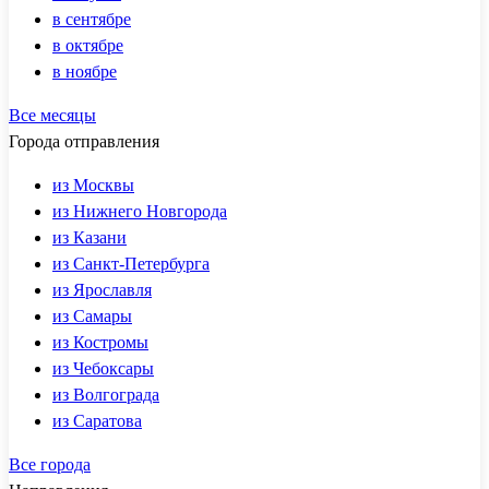
в сентябре
в октябре
в ноябре
Все месяцы
Города отправления
из Москвы
из Нижнего Новгорода
из Казани
из Санкт-Петербурга
из Ярославля
из Самары
из Костромы
из Чебоксары
из Волгограда
из Саратова
Все города