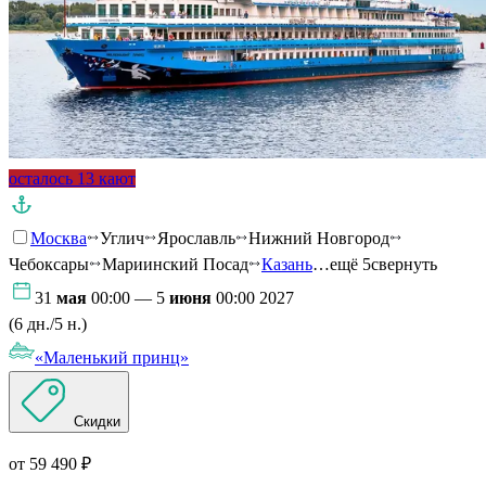
осталось 13 кают
Москва
Углич
Ярославль
Нижний Новгород
Чебоксары
Мариинский Посад
Казань
…ещё 5
свернуть
31
мая
00:00 — 5
июня
00:00 2027
(6 дн./5 н.)
«Маленький принц»
Скидки
от 59 490 ₽