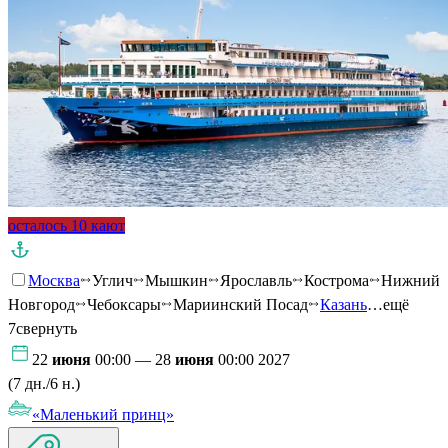
осталось 10 кают
Москва
Углич
Мышкин
Ярославль
Кострома
Нижний
Новгород
Чебоксары
Мариинский Посад
Казань
…ещё
7
свернуть
22
июня
00:00 — 28
июня
00:00 2027
(7 дн./6 н.)
«Маленький принц»