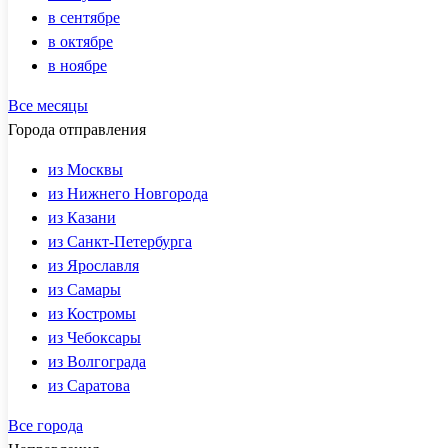
в сентябре
в октябре
в ноябре
Все месяцы
Города отправления
из Москвы
из Нижнего Новгорода
из Казани
из Санкт-Петербурга
из Ярославля
из Самары
из Костромы
из Чебоксары
из Волгограда
из Саратова
Все города