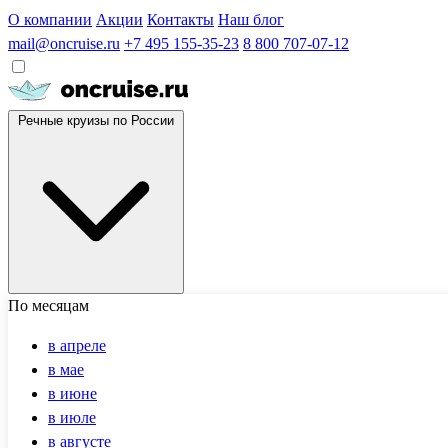
О компании
Акции
Контакты
Наш блог
mail@oncruise.ru
+7 495 155-35-23
8 800 707-07-12
Речные круизы по России
По месяцам
в апреле
в мае
в июне
в июле
в августе