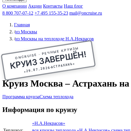
Афанасий Никитин
О компании
Акции
Октябрьская революция
Контакты
Наш блог
Константин Федин
8 800 707-07-12
+7 495 155-35-23
mail@oncruise.ru
Главная
/
из Москвы
/
из Москвы на теплоходе Н.А.Некрасов
ONCRUISE · РЕЧНЫЕ КРУИЗЫ
КРУИЗ ЗАВЕРШЁН!
★
АСТРАХАНЬ
29.07.2026
★
Круиз Москва – Астрахань на т
Программа круиза
Схема теплохода
Информация по круизу
«Н.А.Некрасов»
Теплоход:
все круизы теплохода «Н.А.Некрасов»
схема теп