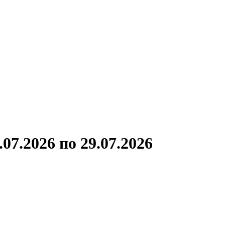
ронов
А.С.Попов
Виссарион Белинский
Все теплоходы
07.2026 по 29.07.2026