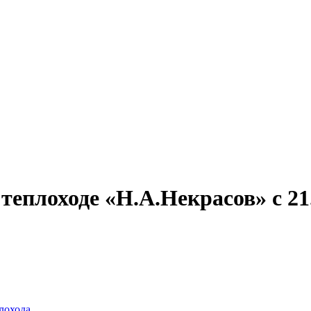
Александр Свешников
Иван Кулибин
Кронштадт
Алдан
Павел Ми
еплоходе «Н.А.Некрасов» с 21.
лохода