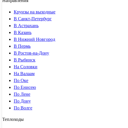
Направления
Круизы на выходные
В Санкт-Петербург
В Астрахань
В Казань
В Нижний Новгород
В Пермь
В Ростов-на-Дону
В Рыбинск
На Соловки
На Валаам
По Оке
По Енисею
По Лене
По Дону
По Волге
Теплоходы