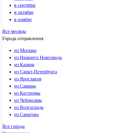
в сентябре
в октябре
в ноябре
Все месяцы
Города отправления
из Москвы
из Нижнего Новгорода
из Казани
из Санкт-Петербурга
из Ярославля
из Самары
из Костромы
из Чебоксары
из Волгограда
из Саратова
Все города