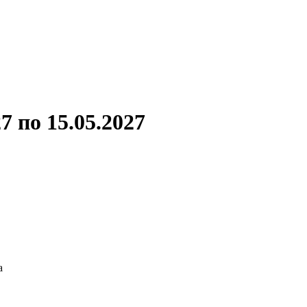
ронов
А.С.Попов
Виссарион Белинский
Все теплоходы
7 по 15.05.2027
а