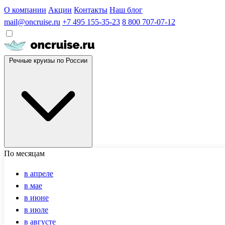
О компании
Акции
Контакты
Наш блог
mail@oncruise.ru
+7 495 155-35-23
8 800 707-07-12
Речные круизы по России
По месяцам
в апреле
в мае
в июне
в июле
в августе