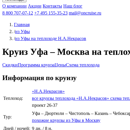
Афанасий Никитин
О компании
Акции
Октябрьская революция
Контакты
Наш блог
Константин Федин
8 800 707-07-12
+7 495 155-35-23
mail@oncruise.ru
Главная
/
из Уфы
/
из Уфы на теплоходе Н.А.Некрасов
Круиз Уфа – Москва на теплохо
Скидки
Программа круиза
Цены
Схема теплохода
Информация по круизу
«Н.А.Некрасов»
Теплоход:
все круизы теплохода «Н.А.Некрасов»
схема теп
проект 26-37
Уфа – Дюртюли – Чистополь – Казань – Чебокса
Тур:
похожие круизы из Уфы в Москву
Дней / ночей:
9 дн. / 8 н.