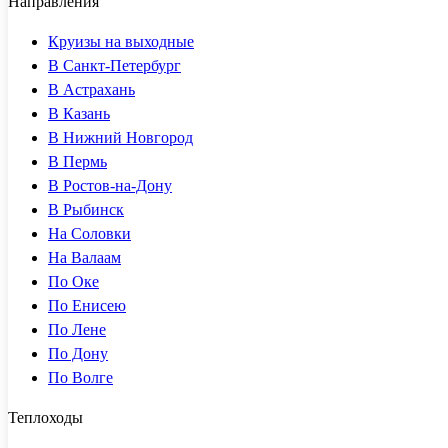
Направления
Круизы на выходные
В Санкт-Петербург
В Астрахань
В Казань
В Нижний Новгород
В Пермь
В Ростов-на-Дону
В Рыбинск
На Соловки
На Валаам
По Оке
По Енисею
По Лене
По Дону
По Волге
Теплоходы