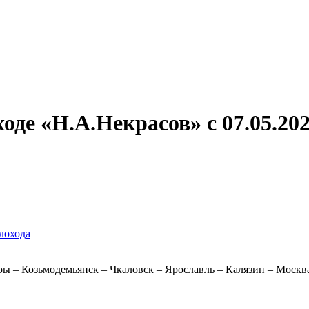
Александр Свешников
Иван Кулибин
Кронштадт
Алдан
Павел Ми
де «Н.А.Некрасов» с 07.05.202
лохода
ры – Козьмодемьянск – Чкаловск – Ярославль – Калязин – Москв